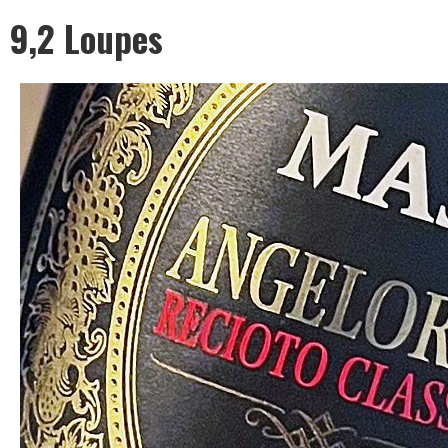
Leben
9,2 Loupes
ist
zu
kurz
für
schlechten