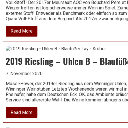
Voll-Stoff! Der 2017er Meursault AOC von Bouchard Père et 
Rat
Winzer treffen ist logischerweise immer Wein im Spiel. Zum
Dr.
externer Stoff. Entweder als Benchmark oder einfach so zum 
von
Bassermann-
Quasi Voll-Stoff aus dem Burgund. Als 2017er zwar noch jung
Jordan
about
Read More
2017
Meursault
AOC
–
Bouchard
2019 Riesling – Uhlen B – Blaufüß
Père
et
Fils
7. November 2020
Mosel-Power, der 2019er Riesling aus dem Winninger Uhlen,
Winninger Weinstuben Letztes Wochenende waren wir mal in
Rheinufer, nahe dem Deutschen Eck. OK, das Ambiente bräuch
Service sind allererste Wahl. Die Weine kommen übrigens 
about
Read More
2019
Riesling
–