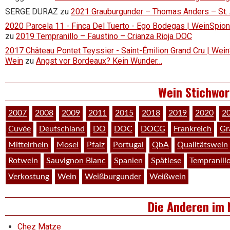
SERGE DURAZ
zu
2021 Grauburgunder – Thomas Anders – St.
2020 Parcela 11 - Finca Del Tuerto - Ego Bodegas | WeinSpion 
zu
2019 Tempranillo – Faustino – Crianza Rioja DOC
2017 Château Pontet Teyssier - Saint-Émilion Grand Cru | Wein
Wein
zu
Angst vor Bordeaux? Kein Wunder…
Wein Stichwor
2007
2008
2009
2011
2015
2018
2019
2020
2
Cuvée
Deutschland
DO
DOC
DOCG
Frankreich
Gr
Mittelrhein
Mosel
Pfalz
Portugal
QbA
Qualitätswein
Rotwein
Sauvignon Blanc
Spanien
Spätlese
Tempranill
Verkostung
Wein
Weißburgunder
Weißwein
Die Anderen im 
Chez Matze