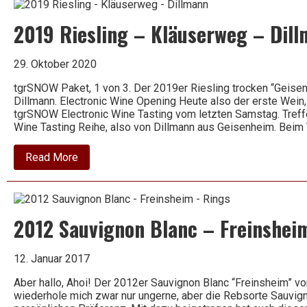
Uhlen
B
2019 Riesling – Kläuserweg – Dil
–
Blaufüßer
Lay
–
29. Oktober 2020
Kröber
tgrSNOW Paket, 1 von 3. Der 2019er Riesling trocken “Geis
Dillmann. Electronic Wine Opening Heute also der erste Wein,
tgrSNOW Electronic Wine Tasting vom letzten Samstag. Tref
Wine Tasting Reihe, also von Dillmann aus Geisenheim. Beim 
about
Read More
2019
Riesling
–
Kläuserweg
–
2012 Sauvignon Blanc – Freinshei
Dillmann
12. Januar 2017
Aber hallo, Ahoi! Der 2012er Sauvignon Blanc “Freinsheim” vo
wiederhole mich zwar nur ungerne, aber die Rebsorte Sauvign