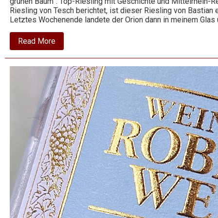
grünen Baum”. Top-Riesling mit Geschichte und Mittelrhein-
Riesling von Tesch berichtet, ist dieser Riesling von Bastia
Letztes Wochenende landete der Orion dann in meinem Glas
about
Read More
2020
Riesling
Spätlese
trocken
–
Orion
–
Bastian