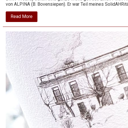
von ALPINA (B. Bovensiepen). Er war Teil meines SolidAHRit
about
Read More
2014
Pinot
Noir
–
Barda
–
Bodega
Chacra