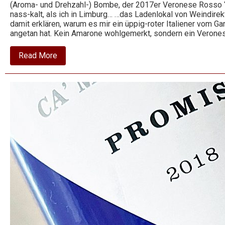
(Aroma- und Drehzahl-) Bombe, der 2017er Veronese Rosso “
nass-kalt, als ich in Limburg… …das Ladenlokal von Weindire
damit erklären, warum es mir ein üppig-roter Italiener vom 
angetan hat. Kein Amarone wohlgemerkt, sondern ein Verone
about
Read More
2017
Veronese
Rosso
–
Calinverno
–
Monte
Zovo