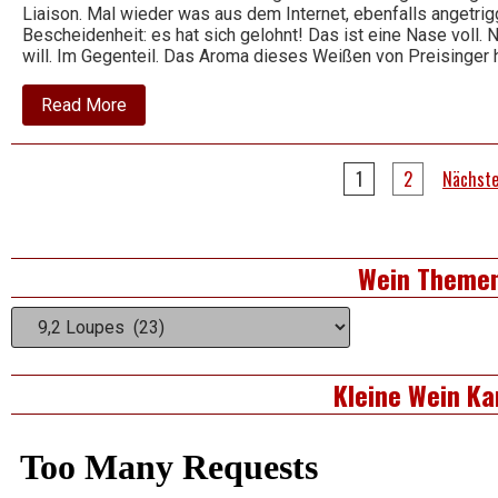
Liaison. Mal wieder was aus dem Internet, ebenfalls angetrig
Bescheidenheit: es hat sich gelohnt! Das ist eine Nase voll. 
will. Im Gegenteil. Das Aroma dieses Weißen von Preisinger 
about
Read More
2011
Weissburgunder
–
Seitennummerierung
Georg
1
2
Nächst
Preisinger
der
–
Gols
Beiträge
Right
Wein Theme
Asides
Wein
Themen
Kleine Wein Ka