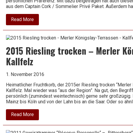
persönlichen Präferenz. Mit dazu beigetragen hat auch dieser
aus dem Captain Cork / Sommelier Privé Paket. Außerdem h
about
Read More
2012
Sauvignon
Blanc
–
Freinsheim
2015 Riesling trocken – Merler Kö
–
Rings
Kallfelz
1. November 2016
Heimatlicher Fruchtkorb, der 2015er Riesling trocken “Merle
Kallfelz. Mal wieder was “aus der Region”. Na gut, den Begriff
persönlich (zumindest weintechnisch) gerne sehr großzügig.
Mainz bis Köln und von der Lahn bis an die Saar. Oder so ähnl
about
Read More
2015
Riesling
trocken