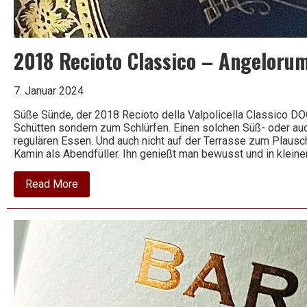
Wein
2018 Recioto Classico – Angeloru
7. Januar 2024
Süße Sünde, der 2018 Recioto della Valpolicella Classico D
Schütten sondern zum Schlürfen. Einen solchen Süß- oder auc
regulären Essen. Und auch nicht auf der Terrasse zum Plau
Kamin als Abendfüller. Ihn genießt man bewusst und in klein
about
Read More
2018
Recioto
Classico
–
Angelorum
–
Masi