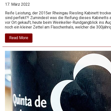
17. März 2022
Reife Leistung, der 2015er Rheingau Riesling Kabinett trocke
sind perfekt?! Zumindest was die Reifung dieses Kabinetts a
vor Ort gekauft, heute beim Weinkeller-Rundgangblick ins A
noch ein kleiner Zettel am Flaschenhals, welcher die 300jäh
about
Read More
2015
Riesling
Kabinett
trocken
–
Rheingau
–
Schloss
Vollrads