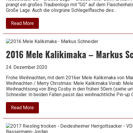
prangt ein großes Traubenlogo mit “GG” auf dem Flaschenhals,
Große Lage. Auch die olivgrüne Schlegelflasche des…
about
Read More
2020
Riesling
trocken
GG
–
2016 Mele Kalikimaka – Markus S
Kaseler
Nies’chen
–
Ruwer
24. Dezember 2020
–
Reichsgraf
Frohe Weihnachten, mit dem 2016er Mele Kalikimaka von Mar
von
Weihnachten / Merry Christmas: Mele Kalikimaka Vorab: Mele
Kesselstatt
Weihnachtsong von Bing Cosby in den frühen 50ern (siehe un
Schneider. In beiden Fällen passt das weihnachtliche Pin-up 
about
Read More
2016
Mele
Kalikimaka
–
Markus