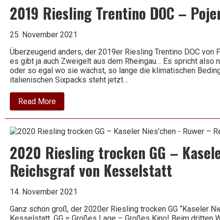
–
2019 Riesling Trentino DOC – Poje
Dão
–
Quinta
de
25. November 2021
Lemos
Überzeugend anders, der 2019er Riesling Trentino DOC von Poje
es gibt ja auch Zweigelt aus dem Rheingau… Es spricht also n
oder so egal wo sie wächst, so lange die klimatischen Bedin
italienischen Sixpacks steht jetzt…
about
Read More
2019
Riesling
Trentino
DOC
–
2020 Riesling trocken GG – Kasel
Pojer
e
Sandri
Reichsgraf von Kesselstatt
14. November 2021
Ganz schön groß, der 2020er Riesling trocken GG “Kaseler N
Kesselstatt. GG = Großes Lage – Großes Kino! Beim dritten 