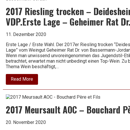
Schneider
2017 Riesling trocken – Deideshe
VDP.Erste Lage – Geheimer Rat Dr
11. Dezember 2020
Erste Lage / Erste Wahl. Der 2017er Riesling trocken “Deide
Lage” vom Weingut Geheimer Rat Dr. von Bassermann-Jordan a
Wenn man unwissend unvoreingenommen das Jugendstil-Etik
betrachtet, erwartet man nicht unbedingt einen Top-Wein. Zu
Thema Wein beschäftigt,…
about
Read More
2017
Riesling
trocken
–
Deidesheimer
2017 Meursault AOC – Bouchard Pèr
Herrgottsacker
–
VDP.Erste
Lage
20. November 2020
–
Geheimer