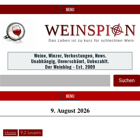
Skip
MENU
to
content
Weine,
Weine, Winzer, Verkostungen, News.
WeinSpion
Unabhängig, Unverschämt, Unbezahlt.
Winzer,
Der Weinblog - Est. 2009
Header
Verkostungen.
Suc
Suchen
Widget
|
Area
MENU
9. August 2026
Das
Home
9,2 Loupes