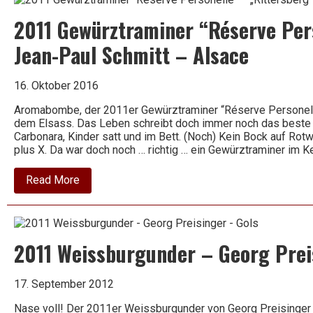
–
Merler
2011 Gewürztraminer “Réserve Per
Königslay-
Terrassen
–
Jean-Paul Schmitt – Alsace
Kallfelz
16. Oktober 2016
Aromabombe, der 2011er Gewürztraminer “Réserve Personelle
dem Elsass. Das Leben schreibt doch immer noch das best
Carbonara, Kinder satt und im Bett. (Noch) Kein Bock auf Rot
plus X. Da war doch noch … richtig … ein Gewürztraminer im K
about
Read More
2011
Gewürztraminer
“Réserve
Personelle“
–
2011 Weissburgunder – Georg Prei
„Rittersberg“
Jean-
Paul
Schmitt
17. September 2012
–
Alsace
Nase voll! Der 2011er Weissburgunder von Georg Preisinger 