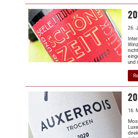
20
26. 
Inte
Winz
nich
eing
und 
R
20
16. 
Mose
Luxe
dire