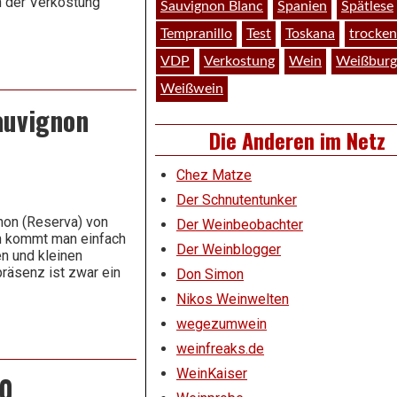
h der Verkostung
Sauvignon Blanc
Spanien
Spätlese
Tempranillo
Test
Toskana
trocken
VDP
Verkostung
Wein
Weißburg
Weißwein
auvignon
Die Anderen im Netz
Chez Matze
Der Schnutentunker
gnon (Reserva) von
Der Weinbeobachter
in kommt man einfach
Der Weinblogger
en und kleinen
räsenz ist zwar ein
Don Simon
Nikos Weinwelten
wegezumwein
weinfreaks.de
WeinKaiser
0