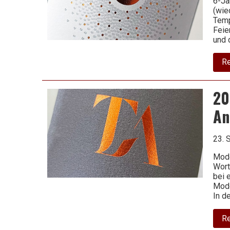
6-Ja
(wie
Temp
Feie
und 
R
20
An
23. 
Mode
Wort
bei 
Mode
In d
R