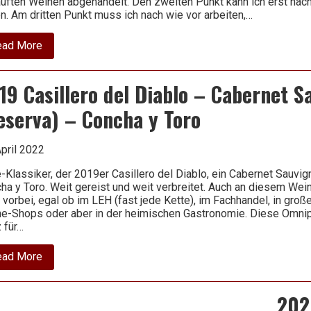
uften Weinen abgehandelt. Den zweiten Punkt kann ich erst nac
en. Am dritten Punkt muss ich nach wie vor arbeiten,…
about
ead More
2020
Auxerrois
–
19 Casillero del Diablo – Cabernet S
Domaines
Vinsmoselle
eserva) – Concha y Toro
April 2022
e-Klassiker, der 2019er Casillero del Diablo, ein Cabernet Sauvi
ha y Toro. Weit gereist und weit verbreitet. Auch an diesem We
t vorbei, egal ob im LEH (fast jede Kette), im Fachhandel, in groß
ne-Shops oder aber in der heimischen Gastronomie. Diese Omnip
z für…
about
ead More
2019
Casillero
del
202
Diablo