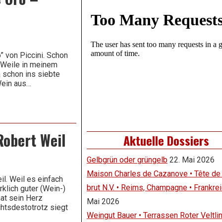
” von Piccini. Schon
 Weile in meinem
a schon ins siebte
Wein aus…
Robert Weil
Aktuelle Dossiers
Gelbgrün oder grüngelb
22. Mai 2026
Maison Charles de Cazanove • Tête de
il. Weil es einfach
brut N.V. • Reims, Champagne • Frankre
klich guter (Wein-)
at sein Herz
Mai 2026
htsdestotrotz siegt
Weingut Bauer • Terrassen Roter Veltli