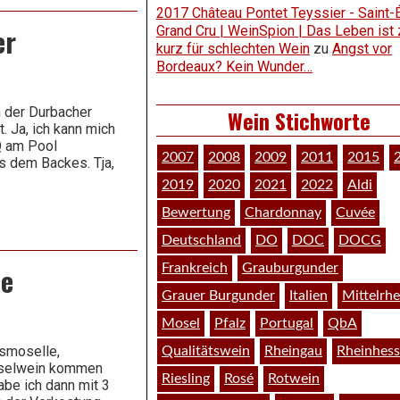
2017 Château Pontet Teyssier - Saint-
er
Grand Cru | WeinSpion | Das Leben ist 
kurz für schlechten Wein
zu
Angst vor
Bordeaux? Kein Wunder…
n der Durbacher
Wein Stichworte
 Ja, ich kann mich
Q am Pool
2007
2008
2009
2011
2015
s dem Backes. Tja,
2019
2020
2021
2022
Aldi
Bewertung
Chardonnay
Cuvée
Deutschland
DO
DOC
DOCG
Frankreich
Grauburgunder
le
Grauer Burgunder
Italien
Mittelrhe
Mosel
Pfalz
Portugal
QbA
smoselle,
Qualitätswein
Rheingau
Rheinhes
Moselwein kommen
Riesling
Rosé
Rotwein
be ich dann mit 3