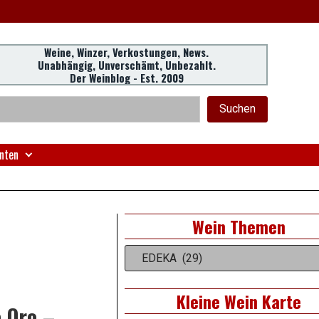
Weine, Winzer, Verkostungen, News.
Unabhängig, Unverschämt, Unbezahlt.
Der Weinblog - Est. 2009
eader
chen
Suchen
idget
rea
nten
Right
Wein Themen
Asides
Wein
Themen
Kleine Wein Karte
e Oro –