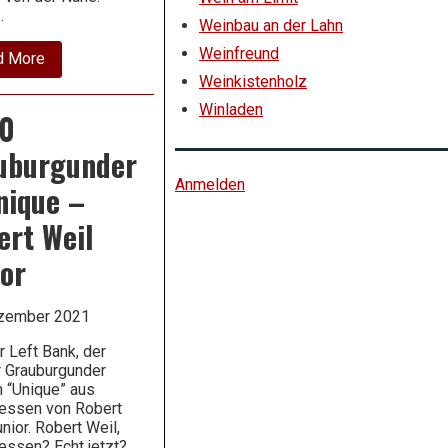
…
Weinbau an der Lahn
Weinfreund
about
d More
2020
Weinkistenholz
Grauburgunder
trocken
Winladen
0
–
Dönnhoff
uburgunder
Anmelden
nique –
ert Weil
ior
ezember 2021
r Left Bank, der
 Grauburgunder
n “Unique” aus
essen von Robert
nior. Robert Weil,
essen? Echt jetzt?