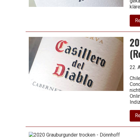
geka
klär
R
20
(R
22. 
Chil
Conc
nich
Onli
Indi
R