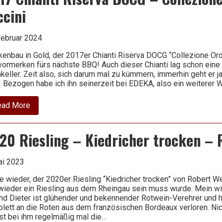
ccini
Februar 2024
kenbau in Gold, der 2017er Chianti Riserva DOCG “Collezione Oro
vormerken fürs nächste BBQ! Auch dieser Chianti lag schon eine
keller. Zeit also, sich darum mal zu kümmern, immerhin geht er j
! Bezogen habe ich ihn seinerzeit bei EDEKA, also ein weiterer 
about
ead More
2017
Chianti
Riserva
20 Riesling – Kiedricher trocken – 
DOCG
–
Collezione
Oro
ai 2023
–
Piccini
e wieder, der 2020er Riesling “Kiedricher trocken” von Robert We
wieder ein Riesling aus dem Rheingau sein muss wurde. Mein wir
nd Dieter ist glühender und bekennender Rotwein-Verehrer und h
lett an die Roten aus dem französischen Bordeaux verloren. Nic
st bei ihm regelmäßig mal die…