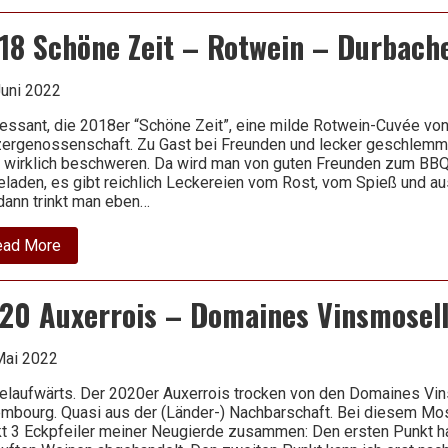
Grauburgunder
–
18 Schöne Zeit – Rotwein – Durbach
Thomas
Anders
–
St.
Juni 2022
Antony
ressant, die 2018er “Schöne Zeit”, eine milde Rotwein-Cuvée vo
ergenossenschaft. Zu Gast bei Freunden und lecker geschlemmt.
t wirklich beschweren. Da wird man von guten Freunden zum BB
eladen, es gibt reichlich Leckereien vom Rost, vom Spieß und au
dann trinkt man eben…
about
ead More
2018
Schöne
Zeit
20 Auxerrois – Domaines Vinsmosel
–
Rotwein
–
Durbacher
Mai 2022
laufwärts. Der 2020er Auxerrois trocken von den Domaines Vin
mbourg. Quasi aus der (Länder-) Nachbarschaft. Bei diesem 
kt 3 Eckpfeiler meiner Neugierde zusammen: Den ersten Punkt ha