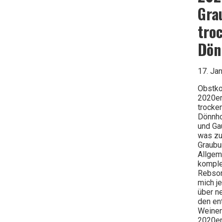
–
Gra
Cabernet
Sauvignon
(Reserva)
tro
–
Concha
Dön
y
Toro
17. Ja
Obstko
2020er
trocke
Dönnho
und Ga
was zu 
Graubu
Allgeme
komple
Rebsort
mich j
über n
den en
Weinen
2020er