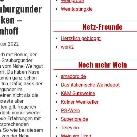
Weinprobe
uburgunder
Weintasting.de
cken –
Netz-Freunde
nhoff
Hertzlich gebloggt
nuar 2022
werk2
rb mit Bonus, der
 Grauburgunder
Noch mehr Wein
n vom Nahe-Weingut
ff. Da haben Nase
amadoro.de
umen ganz schön
tun. Dafür, dass der
Das italienische Weindepot
rgunder im
K&M Gutsweine
inen nicht als die
xeste aller
Kölner Weinkeller
en gilt, freue ich
PS-Wein
edoch immer wieder
eue Erfahrungen mit
Superiore.de
tsprechenden
Televino
. So wie bei diesem
 von der Nahe.
Wein am Limit