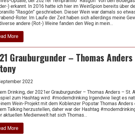
hres-Update, der 2021er Tempranillo “Rasgón” von den Bodega
der-) erkannt. In 2016 hatte ich hier im WeinSpion bereits über 
ranillo “Rasgón” geschrieben. Dieser Wein war damals so etwa
rabend-Roter. Im Laufe der Zeit haben sich allerdings meine Ge
diverse andere (Rot-) Weine fanden den Weg in mein…
about
ead More
2021
Tempranillo
–
21 Grauburgunder – Thomas Anders 
Rasgón
–
tony
Bodegas
Rasgón
September 2022
rn Drinking, der 2021er Grauburgunder – Thomas Anders – St. 
spiel zum Hashtag wird: #moderndrinking Irgendwie liegt es natü
einem Wein-Projekt mit dem Koblenzer Popstar Thomas Anders 
rn Talking herzustellen, daher war der Hashtag #moderndrinking
er aktuellen Medienwelt hat sich Thomas…
about
ead More
2021