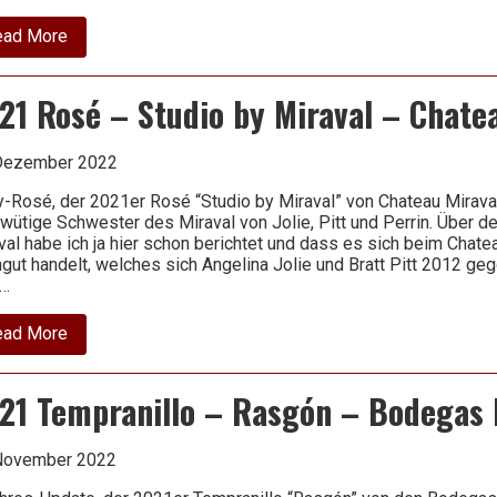
about
ead More
2020
Riesling
–
21 Rosé – Studio by Miraval – Chate
Kiedricher
trocken
–
Robert
Dezember 2022
Weil
y-Rosé, der 2021er Rosé “Studio by Miraval” von Chateau Miraval.
rwütige Schwester des Miraval von Jolie, Pitt und Perrin. Über 
val habe ich ja hier schon berichtet und dass es sich beim Chat
gut handelt, welches sich Angelina Jolie und Bratt Pitt 2012 geg
h…
about
ead More
2021
Rosé
–
21 Tempranillo – Rasgón – Bodegas
Studio
by
Miraval
–
November 2022
Chateau
Miraval