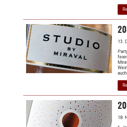
schlechten
R
20
Wein
13. 
Part
feie
Mira
Wein
auc
R
20
18. 