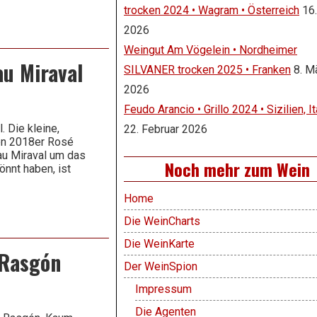
trocken 2024 • Wagram • Österreich
16.
2026
Weingut Am Vögelein • Nordheimer
au Miraval
SILVANER trocken 2025 • Franken
8. M
2026
Feudo Arancio • Grillo 2024 • Sizilien, It
 Die kleine,
22. Februar 2026
den 2018er Rosé
eau Miraval um das
Noch mehr zum Wein
önnt haben, ist
Home
Die WeinCharts
Die WeinKarte
 Rasgón
Der WeinSpion
Impressum
Die Agenten