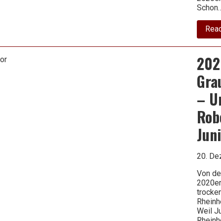
Schon
Rea
202
Gra
– U
Rob
Jun
20. D
Von de
2020er
trocke
Rheinh
Weil Ju
Rheinh