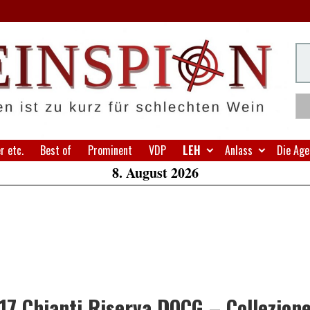
H
Su
W
A
 etc.
Best of
Prominent
VDP
LEH
Anlass
Die Age
8. August 2026
17 Chianti Riserva DOCG – Collezion