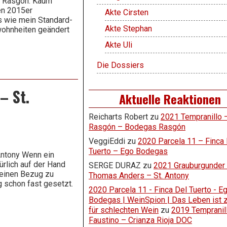
s Rasgón. Kaum
den 2015er
Akte Cirsten
s wie mein Standard-
Akte Stephan
wohnheiten geändert
Akte Uli
Die Dossiers
– St.
Aktuelle Reaktionen
Reicharts Robert
zu
2021 Tempranillo 
Rasgón – Bodegas Rasgón
VeggiEddi
zu
2020 Parcela 11 – Finca 
Tuerto – Ego Bodegas
Antony Wenn ein
rlich auf der Hand
SERGE DURAZ
zu
2021 Grauburgunder
einen Bezug zu
Thomas Anders – St. Antony
 schon fast gesetzt.
2020 Parcela 11 - Finca Del Tuerto - E
Bodegas | WeinSpion | Das Leben ist z
für schlechten Wein
zu
2019 Tempranil
Faustino – Crianza Rioja DOC