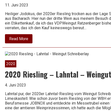
11. Juni 2023
Heiliger Jodokus, der 2020er Riesling trocken aus der Lage
aus Bacharach. Hier nun der dritte Wein aus meinem Besuch d
ein Etikettenkauf, da ich das VDP.Weingut Ratzenberger bisher
verraten, das ich den Kauf keineswegs bereut…
about
Read More
2020
Riesling
trocken
–
Steeger
St.
2020
Jost
–
2020 Riesling – Lahntal – Weingut
Ratzenberger
4. Juni 2023
Lahntal pur, der 2020er Lahntal-Riesling vom Weingut Schre
Limeskastell. Wie schon zuvor beim Riesling von der WBH erw
Berufsmesse JOBNOX und entdeckte im Messetrubel einen loka
eine der amtieren Weinprinzessinnen, ich hatte auch die Mög