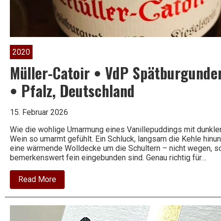
Wein
2020
Müller-Catoir • VdP Spätburgunde
• Pfalz, Deutschland
15. Februar 2026
Wie die wohlige Umarmung eines Vanillepuddings mit dunkle
Wein so umarmt gefühlt. Ein Schluck, langsam die Kehle hinunt
eine wärmende Wolldecke um die Schultern – nicht wegen, son
bemerkenswert fein eingebunden sind. Genau richtig für…
about
Read More
Müller-
Catoir
•
VdP
Spätburgunder