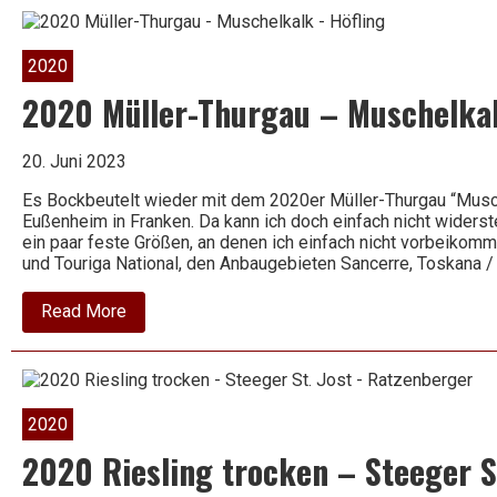
de
Ferro
–
Dão
2020
DOC
Reserva
2020 Müller-Thurgau – Muschelkal
20. Juni 2023
Es Bockbeutelt wieder mit dem 2020er Müller-Thurgau “Musc
Eußenheim in Franken. Da kann ich doch einfach nicht widers
ein paar feste Größen, an denen ich einfach nicht vorbeikom
und Touriga National, den Anbaugebieten Sancerre, Toskana /
about
Read More
2020
Müller-
Thurgau
–
Muschelkalk
–
2020
Höfling
2020 Riesling trocken – Steeger S