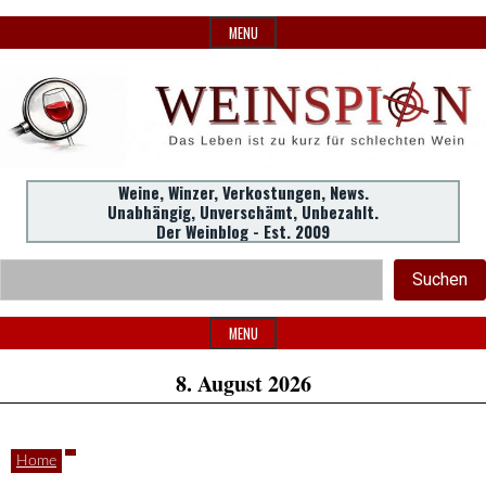
Skip
MENU
to
content
Weine,
Weine, Winzer, Verkostungen, News.
WeinSpion
Unabhängig, Unverschämt, Unbezahlt.
Winzer,
Der Weinblog - Est. 2009
Header
Verkostungen.
Suc
Suchen
Widget
|
Area
MENU
8. August 2026
Das
Home