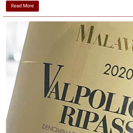
about
Read More
2020
La
Cuvée
Mythique