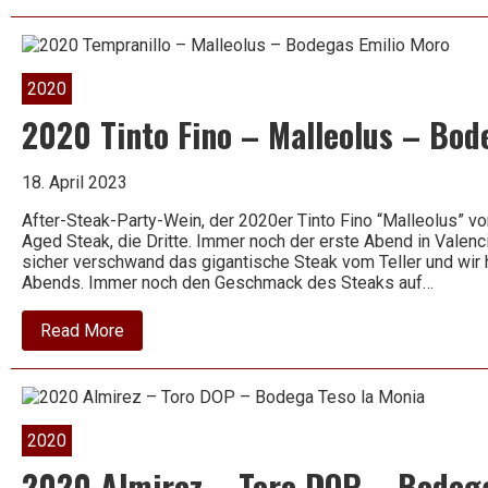
Riesling
–
Kiedricher
trocken
–
2020
Robert
Weil
2020 Tinto Fino – Malleolus – Bod
18. April 2023
After-Steak-Party-Wein, der 2020er Tinto Fino “Malleolus” v
Aged Steak, die Dritte. Immer noch der erste Abend in Valen
sicher verschwand das gigantische Steak vom Teller und wir 
Abends. Immer noch den Geschmack des Steaks auf…
about
Read More
2020
Tinto
Fino
–
Malleolus
–
2020
Bodegas
Emilio
2020 Almirez – Toro DOP – Bodega
Moro