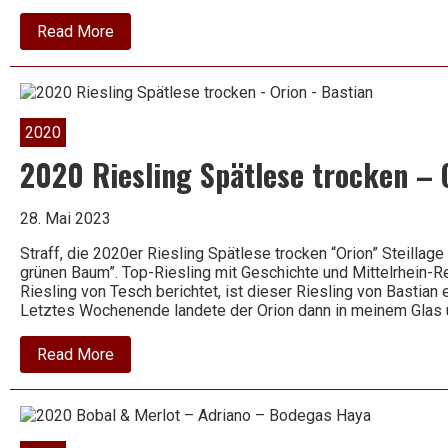
about
Read More
2020
Riesling
–
Lahntal
–
Weingut
2020
Schreiberlay
2020 Riesling Spätlese trocken – 
28. Mai 2023
Straff, die 2020er Riesling Spätlese trocken “Orion” Steillag
grünen Baum”. Top-Riesling mit Geschichte und Mittelrhein-
Riesling von Tesch berichtet, ist dieser Riesling von Bastia
Letztes Wochenende landete der Orion dann in meinem Glas
about
Read More
2020
Riesling
Spätlese
trocken
–