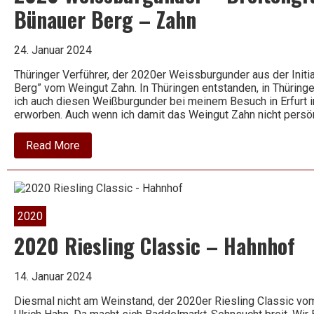
Bünauer Berg – Zahn
24. Januar 2024
Thüringer Verführer, der 2020er Weissburgunder aus der Initi
Berg” vom Weingut Zahn. In Thüringen entstanden, in Thürin
ich auch diesen Weißburgunder bei meinem Besuch in Erfurt 
erworben. Auch wenn ich damit das Weingut Zahn nicht persö
about
Read More
2020
Weissburgunder
–
Breitengrad
51
–
2020
Tultewitzer
Bünauer
2020 Riesling Classic – Hahnhof
Berg
–
Zahn
14. Januar 2024
Diesmal nicht am Weinstand, der 2020er Riesling Classic vo