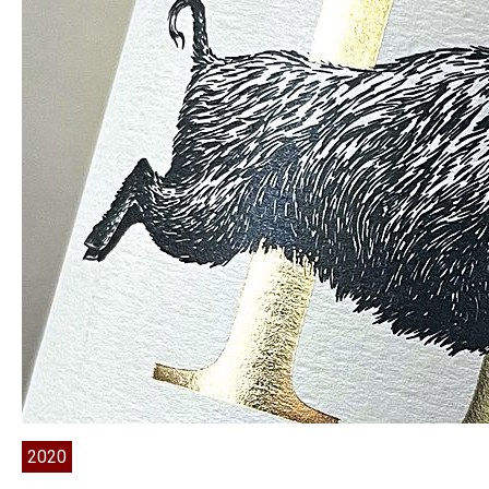
“Vom
Kieselstein”
2020
•
Pfalz,
Deutschland
2020