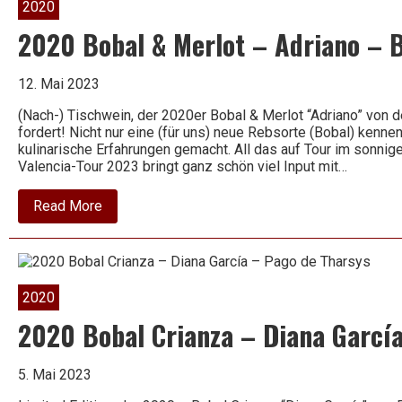
Orion
2020
–
Bastian
2020 Bobal & Merlot – Adriano – 
12. Mai 2023
(Nach-) Tischwein, der 2020er Bobal & Merlot “Adriano” von 
fordert! Nicht nur eine (für uns) neue Rebsorte (Bobal) kenn
kulinarische Erfahrungen gemacht. All das auf Tour im sonnig
Valencia-Tour 2023 bringt ganz schön viel Input mit…
about
Read More
2020
Bobal
&
Merlot
–
Adriano
2020
–
Bodegas
2020 Bobal Crianza – Diana Garcí
Haya
5. Mai 2023