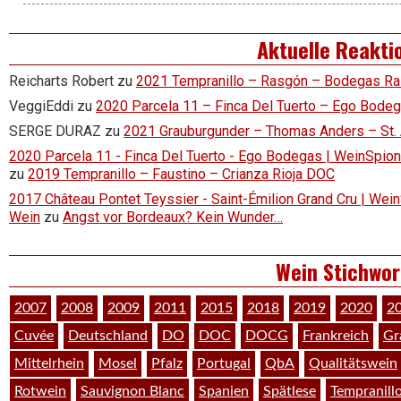
Aktuelle Reakti
Reicharts Robert
zu
2021 Tempranillo – Rasgón – Bodegas R
VeggiEddi
zu
2020 Parcela 11 – Finca Del Tuerto – Ego Bode
SERGE DURAZ
zu
2021 Grauburgunder – Thomas Anders – St.
2020 Parcela 11 - Finca Del Tuerto - Ego Bodegas | WeinSpion 
zu
2019 Tempranillo – Faustino – Crianza Rioja DOC
2017 Château Pontet Teyssier - Saint-Émilion Grand Cru | Wein
Wein
zu
Angst vor Bordeaux? Kein Wunder…
Wein Stichwor
2007
2008
2009
2011
2015
2018
2019
2020
2
Cuvée
Deutschland
DO
DOC
DOCG
Frankreich
Gr
Mittelrhein
Mosel
Pfalz
Portugal
QbA
Qualitätswein
Rotwein
Sauvignon Blanc
Spanien
Spätlese
Tempranill