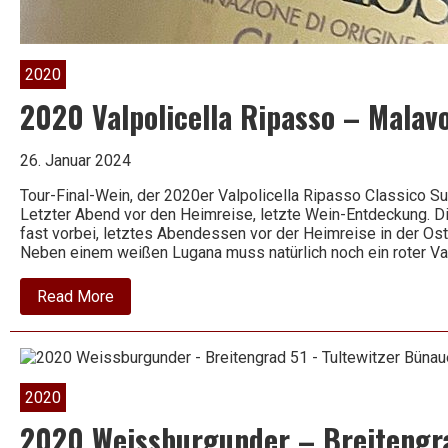
2020
2020 Valpolicella Ripasso – Malavo
26. Januar 2024
Tour-Final-Wein, der 2020er Valpolicella Ripasso Classico Su
Letzter Abend vor den Heimreise, letzte Wein-Entdeckung. D
fast vorbei, letztes Abendessen vor der Heimreise in der Ost
Neben einem weißen Lugana muss natürlich noch ein roter Val
about
Read More
2020
Valpolicella
Ripasso
–
Malavoglia
–
2020
Ca`
La
2020 Weissburgunder – Breitengra
Bionda