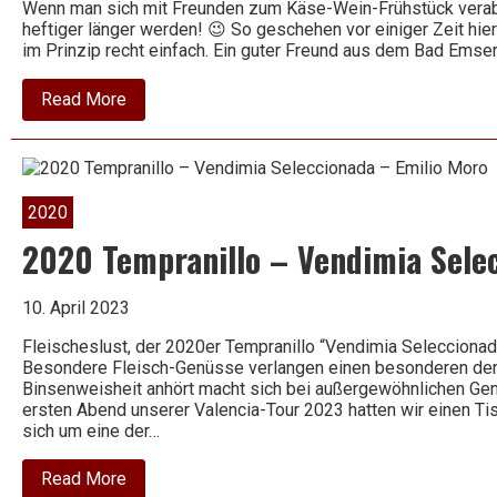
Wenn man sich mit Freunden zum Käse-Wein-Frühstück verab
heftiger länger werden! 😉 So geschehen vor einiger Zeit hie
im Prinzip recht einfach. Ein guter Freund aus dem Bad Emse
about
Read More
2020
Grauburgunder
–
716
–
Kabinett
2020
trocken
–
2020 Tempranillo – Vendimia Sele
Winzerhof
Ebringen
10. April 2023
Fleischeslust, der 2020er Tempranillo “Vendimia Selecciona
Besondere Fleisch-Genüsse verlangen einen besonderen den
Binsenweisheit anhört macht sich bei außergewöhnlichen Genüs
ersten Abend unserer Valencia-Tour 2023 hatten wir einen Tis
sich um eine der…
about
Read More
2020