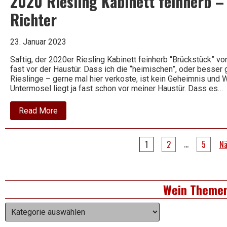
2020 Riesling Kabinett feinherb 
Muñoz
Richter
23. Januar 2023
Saftig, der 2020er Riesling Kabinett feinherb “Brückstück” v
fast vor der Haustür. Dass ich die “heimischen”, oder besser
Rieslinge – gerne mal hier verkoste, ist kein Geheimnis und
Untermosel liegt ja fast schon vor meiner Haustür. Dass es…
about
Read More
2020
Riesling
Kabinett
Seitennummerierung
feinherb
…
1
2
5
Nä
–
der
Brückstück
–
Richard
Beiträge
Right
Richter
Wein Theme
Asides
Wein
Themen