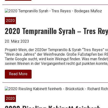
Tempranillo
–
Vendimia
Seleccionada
–
2020
Emilio
Moro
2020 Tempranillo Syrah – Tres Re
20. März 2023
Projekt-Wein, der 2020er Tempranillo & Syrah “Tres Reyes”
“Wein des Jahres” der Weinfreunde. Große Fußstapfen bei 
Tante Google sucht, wird kein Weingut finden. Was man findet,
seinen Weinen in der Vergangenheit recht gut punkten konnte
about
Read More
2020
Tempranillo
Syrah
–
Tres
Reyes
2020
–
Bodegas