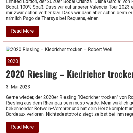
Limited Edition, der 2020er Bobal Crianza “Diana García” vo
Bobal. 100% Spaß. Dass wir auf unserer Valencia-Tour 2023 e
mir zwar schon vorher klar. Dass wir dann aber schon beim e
nämlich Pago de Tharsys bei Requena, einen…
about
Read More
2020
Bobal
Crianza
–
Diana
García –
2020
Pago
de
2020 Riesling – Kiedricher trocke
Tharsys
3. Mai 2023
Gerne wieder, der 2020er Riesling “Kiedricher trocken” von Ro
Riesling aus dem Rheingau sein muss wurde. Mein wirklich gu
bekennender Rotwein-Verehrer und hat sein Herz komplett a
Bordeaux verloren. Nichtsdestotrotz siegt selbst bei ihm re
about
Read More
2020