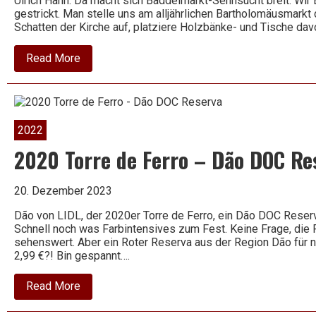
Ulrich Hahn. Da macht sich Baddelmarkt-Sehnsucht breit. Wir 
gestrickt. Man stelle uns am alljährlichen Bartholomäusmar
Schatten der Kirche auf, platziere Holzbänke- und Tische da
about
Read More
2020
Riesling
Classic
–
Hahnhof
2022
2020 Torre de Ferro – Dão DOC Re
20. Dezember 2023
Dão von LIDL, der 2020er Torre de Ferro, ein Dão DOC Reserva
Schnell noch was Farbintensives zum Fest. Keine Frage, die 
sehenswert. Aber ein Roter Reserva aus der Region Dão für nu
2,99 €?! Bin gespannt….
about
Read More
2020
Torre