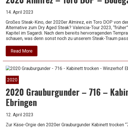
14. April 2023
Großes Steak-Kino, der 2020er Almirez, ein Toro DOP von de
Alternative zum Dry Aged Steak? Valencia-Tour 2023, “früher”
Kapitel im Sagardi. Nach dem bereits hervorragenden Tempran
schauen, was denn sonst noch zu unserem Steak-Traum pas
about
Read More
2020
Almirez
–
Toro
DOP
–
2020
Bodega
Teso
2020 Grauburgunder – 716 – Kabin
la
Monia
Ebringen
12. April 2023
Zur Käse-Orgie den 2020er Grauburgunder Kabinett trocken 