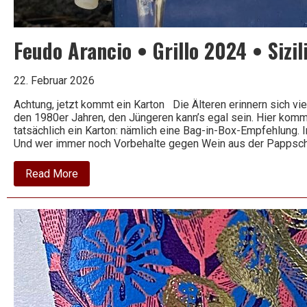
Feudo Arancio • Grillo 2024 • Sizili
22. Februar 2026
Achtung, jetzt kommt ein Karton Die Älteren erinnern sich vie
den 1980er Jahren, den Jüngeren kann’s egal sein. Hier kommt
tatsächlich ein Karton: nämlich eine Bag-in-Box-Empfehlung. I
Und wer immer noch Vorbehalte gegen Wein aus der Pappscha
about
Read More
Feudo
Arancio
•
Grillo
2024
•
Sizilien,
Italien