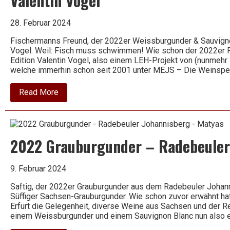
Valentin Vogel
–
Cantina
Tollo
28. Februar 2024
Fischermanns Freund, der 2022er Weissburgunder & Sauvignon
Vogel. Weil: Fisch muss schwimmen! Wie schon der 2022er R
Edition Valentin Vogel, also einem LEH-Projekt von (nunmehr
welche immerhin schon seit 2001 unter MEJS – Die Weinspe
about
Read More
2022
Weissburgunder
&
Sauvignon
Blanc
2022 Grauburgunder – Radebeuler
trocken
–
Edition
Valentin
9. Februar 2024
Vogel
Saftig, der 2022er Grauburgunder aus dem Radebeuler Johan
Süffiger Sachsen-Grauburgunder. Wie schon zuvor erwähnt hatt
Erfurt die Gelegenheit, diverse Weine aus Sachsen und der R
einem Weissburgunder und einem Sauvignon Blanc nun also 