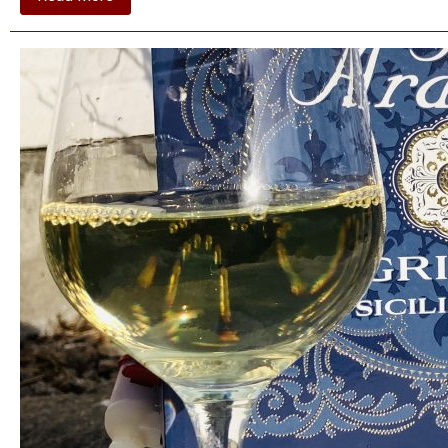
Weingut
Am
Vögelein
•
Nordheimer
SILVANER
trocken
2025
•
Franken