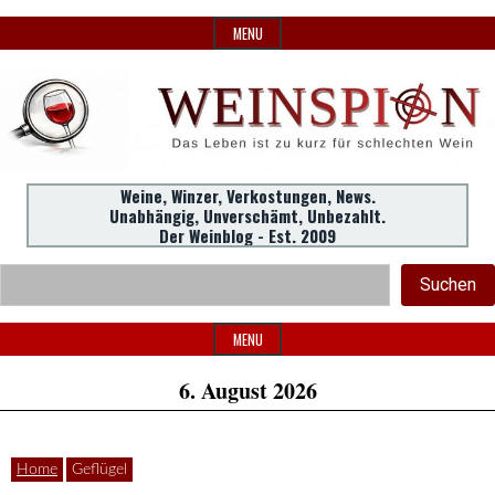
Skip
MENU
to
content
Weine,
Weine, Winzer, Verkostungen, News.
WeinSpion
Unabhängig, Unverschämt, Unbezahlt.
Winzer,
Der Weinblog - Est. 2009
Header
Verkostungen.
Suc
Suchen
Widget
|
Area
MENU
6. August 2026
Das
Home
Geflügel