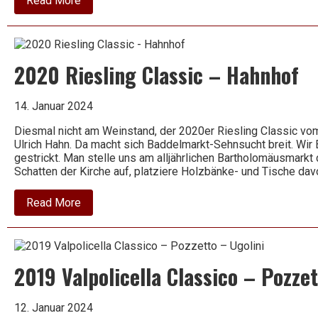
Read More
2022
Lugana
–
Santa
Cristina
2020 Riesling Classic – Hahnhof
–
Zenato
14. Januar 2024
Diesmal nicht am Weinstand, der 2020er Riesling Classic vo
Ulrich Hahn. Da macht sich Baddelmarkt-Sehnsucht breit. Wir 
gestrickt. Man stelle uns am alljährlichen Bartholomäusmar
Schatten der Kirche auf, platziere Holzbänke- und Tische da
about
Read More
2020
Riesling
Classic
–
Hahnhof
2019 Valpolicella Classico – Pozzet
12. Januar 2024