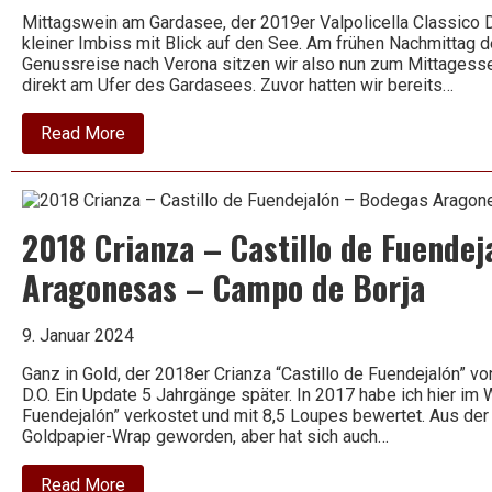
Mittagswein am Gardasee, der 2019er Valpolicella Classico D
kleiner Imbiss mit Blick auf den See. Am frühen Nachmittag d
Genussreise nach Verona sitzen wir also nun zum Mittagessen
direkt am Ufer des Gardasees. Zuvor hatten wir bereits…
about
Read More
2019
Valpolicella
Classico
–
Pozzetto
2018 Crianza – Castillo de Fuende
–
Ugolini
Aragonesas – Campo de Borja
9. Januar 2024
Ganz in Gold, der 2018er Crianza “Castillo de Fuendejalón”
D.O. Ein Update 5 Jahrgänge später. In 2017 habe ich hier im
Fuendejalón” verkostet und mit 8,5 Loupes bewertet. Aus der
Goldpapier-Wrap geworden, aber hat sich auch…
about
Read More