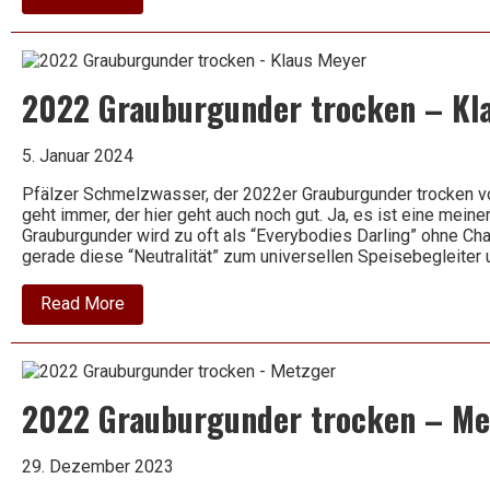
2018
Crianza
–
Castillo
de
2022 Grauburgunder trocken – Kl
Fuendejalón
–
Bodegas
Aragonesas
5. Januar 2024
–
Campo
Pfälzer Schmelzwasser, der 2022er Grauburgunder trocken 
de
geht immer, der hier geht auch noch gut. Ja, es ist eine mein
Borja
Grauburgunder wird zu oft als “Everybodies Darling” ohne Ch
gerade diese “Neutralität” zum universellen Speisebegleiter 
about
Read More
2022
Grauburgunder
trocken
–
Klaus
2022 Grauburgunder trocken – Me
Meyer
29. Dezember 2023