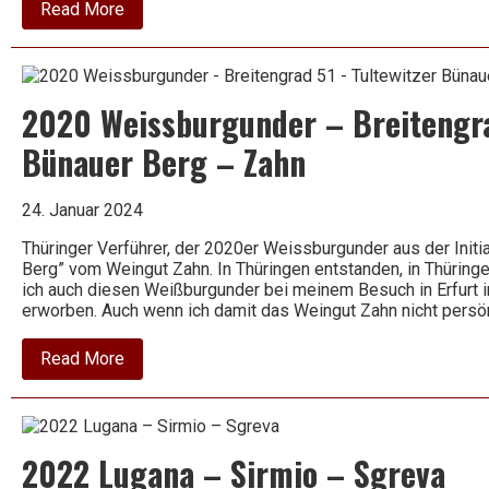
about
Read More
2022
Weissburgunder
trocken
–
Van
2020 Weissburgunder – Breitengra
Volxem
Bünauer Berg – Zahn
24. Januar 2024
Thüringer Verführer, der 2020er Weissburgunder aus der Initi
Berg” vom Weingut Zahn. In Thüringen entstanden, in Thürin
ich auch diesen Weißburgunder bei meinem Besuch in Erfurt 
erworben. Auch wenn ich damit das Weingut Zahn nicht persö
about
Read More
2020
Weissburgunder
–
Breitengrad
51
2022 Lugana – Sirmio – Sgreva
–
Tultewitzer