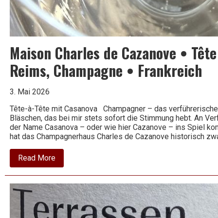
Wein
Maison Charles de Cazanove • Tête 
Reims, Champagne • Frankreich
3. Mai 2026
Tête-à-Tête mit Casanova Champagner – das verführerische 
Bläschen, das bei mir stets sofort die Stimmung hebt. An Ve
der Name Casanova – oder wie hier Cazanove – ins Spiel k
hat das Champagnerhaus Charles de Cazanove historisch zwa
about
Read More
Maison
Charles
de
Cazanove
•
Tête
de