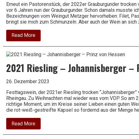
Erneut ein Pastorenstück, der 2022er Grauburgunder trocken
vor 6 Jahren nun der Grauburgunder. Schon damals musste ic
Bezeichnungen vom Weingut Metzger hervorheben: Filet, Past
bringt sie mich zum Schmunzeln. Aber auch der Wein an sich
about
Read More
2022
Grauburgunder
trocken
–
Metzger
2021 Riesling – Johannisberger – 
26. Dezember 2023
Festtagswein, der 2021er Riesling trocken “Johannisberger
Rheingau. Zu Weihnachten mal wieder was vom VDP. So am 2.
richtige Moment, um im Kreise seiner Lieben einen guten W
die rot-weiß-gestreifte Kapsel so fordernd aus der Menge h
about
Read More
2021
Riesling
–