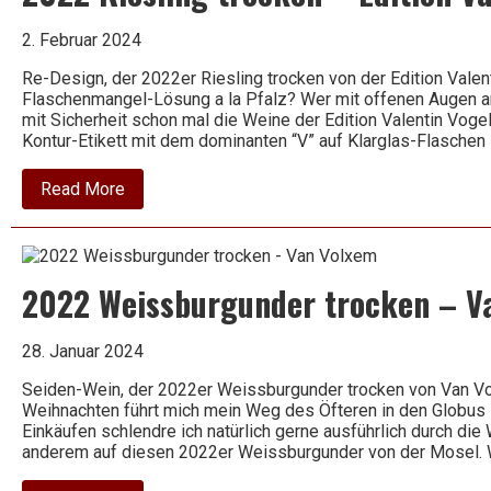
Rothes
Gut
2. Februar 2024
Meißen
–
Re-Design, der 2022er Riesling trocken von der Edition Valen
Tim
Flaschenmangel-Lösung a la Pfalz? Wer mit offenen Augen am
Strasser
mit Sicherheit schon mal die Weine der Edition Valentin Vogel 
Kontur-Etikett mit dem dominanten “V” auf Klarglas-Flasche
about
Read More
2022
Riesling
trocken
–
Edition
2022 Weissburgunder trocken – V
Valentin
Vogel
28. Januar 2024
Seiden-Wein, der 2022er Weissburgunder trocken von Van Vo
Weihnachten führt mich mein Weg des Öfteren in den Globus
Einkäufen schlendre ich natürlich gerne ausführlich durch die 
anderem auf diesen 2022er Weissburgunder von der Mosel. 