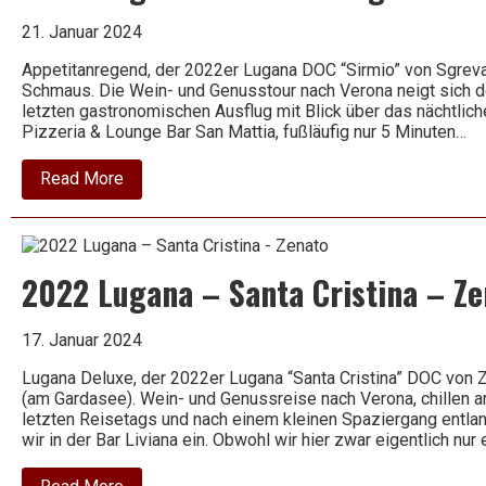
Bünauer
Berg
21. Januar 2024
–
Zahn
Appetitanregend, der 2022er Lugana DOC “Sirmio” von Sgreva.
Schmaus. Die Wein- und Genusstour nach Verona neigt sich 
letzten gastronomischen Ausflug mit Blick über das nächtliche
Pizzeria & Lounge Bar San Mattia, fußläufig nur 5 Minuten…
about
Read More
2022
Lugana
–
Sirmio
–
2022 Lugana – Santa Cristina – Ze
Sgreva
17. Januar 2024
Lugana Deluxe, der 2022er Lugana “Santa Cristina” DOC von
(am Gardasee). Wein- und Genussreise nach Verona, chillen 
letzten Reisetags und nach einem kleinen Spaziergang entla
wir in der Bar Liviana ein. Obwohl wir hier zwar eigentlich nur 
about