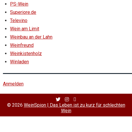
PS-Wein
Superiore.de
Televino
Wein am Limit
Weinbau an der Lahn
Weinfreund
Weinkistenholz
Winladen
Anmelden
Twitter
Facebook
RSS
Profile
Profile
Feed
© 2026
WeinSpion | Das Leben ist zu kurz für schlechten
Wein