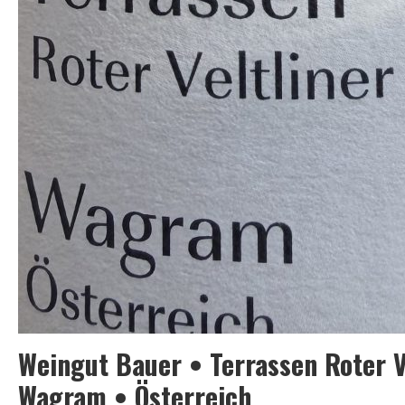
Cuvée
brut
N.V.
•
Reims,
Champagne
•
Frankreich
Weingut Bauer • Terrassen Roter V
Wagram • Österreich