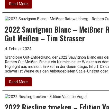
about
Read More
2022
Grauburgunder
–
Radebeuler
Johannisberg
2022 Sauvignon Blanc – Meißner 
–
Matyas
Gut Meißen – Tim Strasser
4. Februar 2024
Grandiose Ost-Entdeckung, der 2022 Sauvignon Blanc aus de
Rothes Gut Meißen. Erneut ein für mich neuer Winzer aus de
Highlight aus meinem Einkauf in der Gourmétage, Erfurt. Da es 
schwer ist Weine aus den Anbaugebieten Saale-Unstrut ode
about
Read More
2022
Sauvignon
Blanc
–
Meißner
2022 Riesling trocken – Edition Va
Ratsweinberg
–