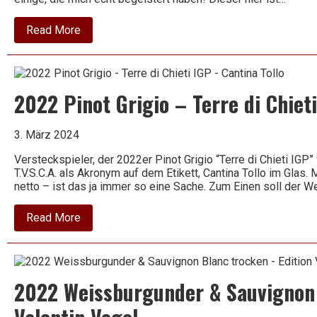
about
Read More
2016
Viura
–
Casual
Blanco
2022 Pinot Grigio – Terre di Chieti
–
Tandem
3. März 2024
Versteckspieler, der 2022er Pinot Grigio “Terre di Chieti IGP” 
T.V.S.C.A. als Akronym auf dem Etikett, Cantina Tollo im Glas
netto – ist das ja immer so eine Sache. Zum Einen soll der We
about
Read More
2022
Pinot
Grigio
–
Terre
2022 Weissburgunder & Sauvignon 
di
Chieti
IGP