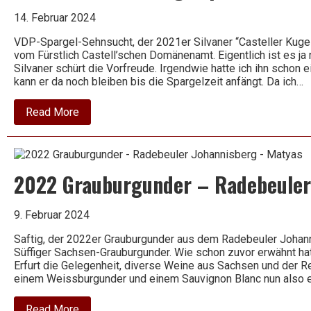
Edition
Valentin
14. Februar 2024
Vogel
VDP-Spargel-Sehnsucht, der 2021er Silvaner “Casteller Kugel
vom Fürstlich Castell’schen Domänenamt. Eigentlich ist es ja
Silvaner schürt die Vorfreude. Irgendwie hatte ich ihn schon
kann er da noch bleiben bis die Spargelzeit anfängt. Da ich…
about
Read More
2021
Silvaner
–
Kugelspiel
–
2022 Grauburgunder – Radebeuler
Alte
Reben
–
Castell
9. Februar 2024
Saftig, der 2022er Grauburgunder aus dem Radebeuler Johan
Süffiger Sachsen-Grauburgunder. Wie schon zuvor erwähnt hatt
Erfurt die Gelegenheit, diverse Weine aus Sachsen und der R
einem Weissburgunder und einem Sauvignon Blanc nun also 
about
Read More