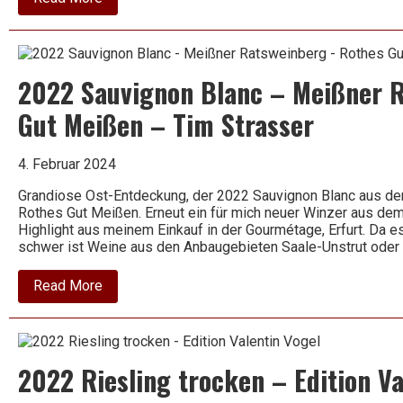
2022
Grauburgunder
–
Radebeuler
Johannisberg
2022 Sauvignon Blanc – Meißner 
–
Matyas
Gut Meißen – Tim Strasser
4. Februar 2024
Grandiose Ost-Entdeckung, der 2022 Sauvignon Blanc aus de
Rothes Gut Meißen. Erneut ein für mich neuer Winzer aus de
Highlight aus meinem Einkauf in der Gourmétage, Erfurt. Da es 
schwer ist Weine aus den Anbaugebieten Saale-Unstrut ode
about
Read More
2022
Sauvignon
Blanc
–
Meißner
2022 Riesling trocken – Edition Va
Ratsweinberg
–
Rothes