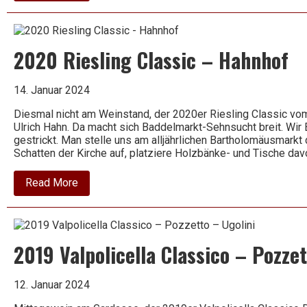
Lugana
–
Santa
Cristina
2020 Riesling Classic – Hahnhof
–
Zenato
14. Januar 2024
Diesmal nicht am Weinstand, der 2020er Riesling Classic vo
Ulrich Hahn. Da macht sich Baddelmarkt-Sehnsucht breit. Wir 
gestrickt. Man stelle uns am alljährlichen Bartholomäusmar
Schatten der Kirche auf, platziere Holzbänke- und Tische da
about
Read More
2020
Riesling
Classic
–
Hahnhof
2019 Valpolicella Classico – Pozzet
12. Januar 2024