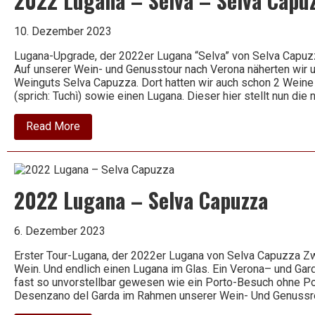
2022 Lugana – Selva – Selva Capu
Selva
Capuzza
10. Dezember 2023
Lugana-Upgrade, der 2022er Lugana “Selva” von Selva Capuzza
Auf unserer Wein- und Genusstour nach Verona näherten wi
Weinguts Selva Capuzza. Dort hatten wir auch schon 2 Weine v
(sprich: Tuchì) sowie einen Lugana. Dieser hier stellt nun die 
about
Read More
2022
Lugana
–
Selva
–
2022 Lugana – Selva Capuzza
Selva
Capuzza
6. Dezember 2023
Erster Tour-Lugana, der 2022er Lugana von Selva Capuzza Zwe
Wein. Und endlich einen Lugana im Glas. Ein Verona– und Ga
fast so unvorstellbar gewesen wie ein Porto-Besuch ohne Po
Desenzano del Garda im Rahmen unserer Wein- Und Genussr