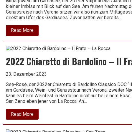
Mittagswein am Gardasee, der 2019er Valpolicella Classico D
kleiner Imbiss mit Blick auf den See. Am frühen Nachmittag d
Genussreise nach Verona sitzen wir also nun zum Mittagessen
direkt am Ufer des Gardasees. Zuvor hatten wir bereits…
about
Read More
2019
Valpolicella
Classico
–
Pozzetto
2022 Chiaretto di Bardolino – Il F
–
Ugolini
23. Dezember 2023
See-Rosé, der 2022er Chiaretto di Bardolino Classico DOC “I
am Gardasee. Wein- und Genusstour nach Verona, zweiter Nac
kann es beim Weinfest in Bardolino nicht nur bei einem Rosé 
San Zeno eben jener von La Rocca. An…
about
Read More
2022
Chiaretto
di