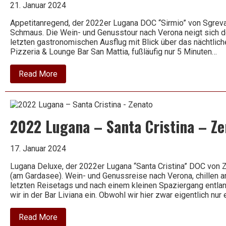
Berg
21. Januar 2024
–
Zahn
Appetitanregend, der 2022er Lugana DOC “Sirmio” von Sgreva.
Schmaus. Die Wein- und Genusstour nach Verona neigt sich 
letzten gastronomischen Ausflug mit Blick über das nächtliche
Pizzeria & Lounge Bar San Mattia, fußläufig nur 5 Minuten…
about
Read More
2022
Lugana
–
Sirmio
–
2022 Lugana – Santa Cristina – Ze
Sgreva
17. Januar 2024
Lugana Deluxe, der 2022er Lugana “Santa Cristina” DOC von
(am Gardasee). Wein- und Genussreise nach Verona, chillen 
letzten Reisetags und nach einem kleinen Spaziergang entla
wir in der Bar Liviana ein. Obwohl wir hier zwar eigentlich nur 
about
Read More
2022