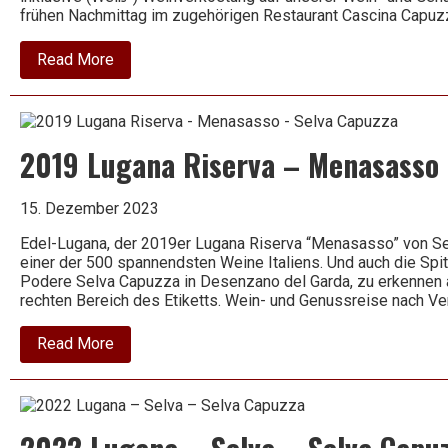
frühen Nachmittag im zugehörigen Restaurant Cascina Capuzz
about
Read More
2022
Chiaretto
–
San
Donino
2019 Lugana Riserva – Menasasso 
–
Selva
Capuzza
15. Dezember 2023
Edel-Lugana, der 2019er Lugana Riserva “Menasasso” von Se
einer der 500 spannendsten Weine Italiens. Und auch die Spi
Podere Selva Capuzza in Desenzano del Garda, zu erkennen a
rechten Bereich des Etiketts. Wein- und Genussreise nach Ve
about
Read More
2019
Lugana
Riserva
–
Menasasso
–