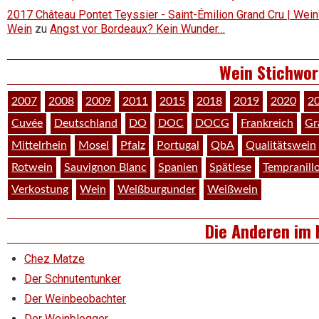
2017 Château Pontet Teyssier - Saint-Émilion Grand Cru | Wein
Wein
zu
Angst vor Bordeaux? Kein Wunder…
Wein Stichwor
2007
2008
2009
2011
2015
2018
2019
2020
2
Cuvée
Deutschland
DO
DOC
DOCG
Frankreich
Gr
Mittelrhein
Mosel
Pfalz
Portugal
QbA
Qualitätswein
Rotwein
Sauvignon Blanc
Spanien
Spätlese
Tempranill
Verkostung
Wein
Weißburgunder
Weißwein
Die Anderen im 
Chez Matze
Der Schnutentunker
Der Weinbeobachter
Der Weinblogger