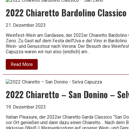
Bardolino
–
2022 Chiaretto Bardolino Classico
Il
Frate
–
La
21. Dezember 2023
Rocca
Weinfest-Wein am Gardasee, der 2022er Chiaretto Bardolino 
Zeno. Zu Gast auf dem Festa dell’Uva e del Vino in Bardolino. 
Wein- und Genusstour nach Verona: Der Besuch des Weinfest
Capuzza waren wir nun also (endlich) am…
about
Read More
2022
Chiaretto
Bardolino
Classico
–
2022 Chiaretto – San Donino – Sel
San
Zeno
19. Dezember 2023
Italian Pleasure, der 2022er Chiaretto Garda Classico “San D
vor Ort genießen und dann dazu einen Chiaretto… Nach dem 
inklusive (Weiß-) Weinverkostung auf unserer Wein- und Gen