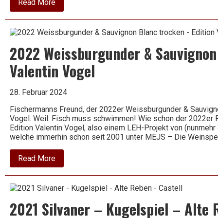
about
Read More
2022
Pinot
Grigio
–
Terre
2022 Weissburgunder & Sauvignon 
di
Chieti
IGP
Valentin Vogel
–
Cantina
Tollo
28. Februar 2024
Fischermanns Freund, der 2022er Weissburgunder & Sauvignon
Vogel. Weil: Fisch muss schwimmen! Wie schon der 2022er R
Edition Valentin Vogel, also einem LEH-Projekt von (nunmehr
welche immerhin schon seit 2001 unter MEJS – Die Weinspe
about
Read More
2022
Weissburgunder
&
Sauvignon
Blanc
2021 Silvaner – Kugelspiel – Alte 
trocken
–