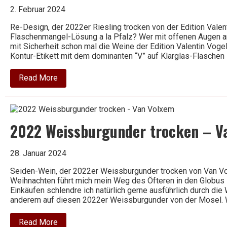
Gut
2. Februar 2024
Meißen
–
Re-Design, der 2022er Riesling trocken von der Edition Valen
Tim
Flaschenmangel-Lösung a la Pfalz? Wer mit offenen Augen am
Strasser
mit Sicherheit schon mal die Weine der Edition Valentin Vogel 
Kontur-Etikett mit dem dominanten “V” auf Klarglas-Flasche
about
Read More
2022
Riesling
trocken
–
Edition
2022 Weissburgunder trocken – V
Valentin
Vogel
28. Januar 2024
Seiden-Wein, der 2022er Weissburgunder trocken von Van Vo
Weihnachten führt mich mein Weg des Öfteren in den Globus
Einkäufen schlendre ich natürlich gerne ausführlich durch die 
anderem auf diesen 2022er Weissburgunder von der Mosel. 
about
Read More