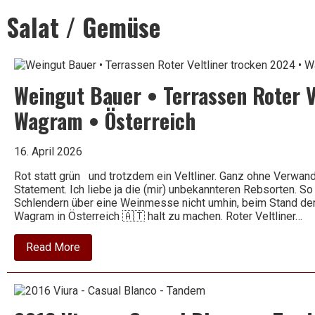
Leben
Salat / Gemüse
ist
Weingut Bauer • Terrassen Roter V
zu
Wagram • Österreich
16. April 2026
kurz
Rot statt grün und trotzdem ein Veltliner. Ganz ohne Verwand
Statement. Ich liebe ja die (mir) unbekannteren Rebsorten. So
Schlendern über eine Weinmesse nicht umhin, beim Stand der
Wagram in Österreich 🇦🇹 halt zu machen. Roter Veltliner…
für
about
Read More
Weingut
Bauer
•
schlechten
Terrassen
Roter
Veltliner