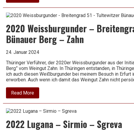
2022
Weissburgunder
trocken
–
Van
2020 Weissburgunder – Breitengra
Volxem
Bünauer Berg – Zahn
24. Januar 2024
Thüringer Verführer, der 2020er Weissburgunder aus der Initi
Berg” vom Weingut Zahn. In Thüringen entstanden, in Thürin
ich auch diesen Weißburgunder bei meinem Besuch in Erfurt 
erworben. Auch wenn ich damit das Weingut Zahn nicht persö
about
Read More
2020
Weissburgunder
–
Breitengrad
51
2022 Lugana – Sirmio – Sgreva
–
Tultewitzer
Bünauer