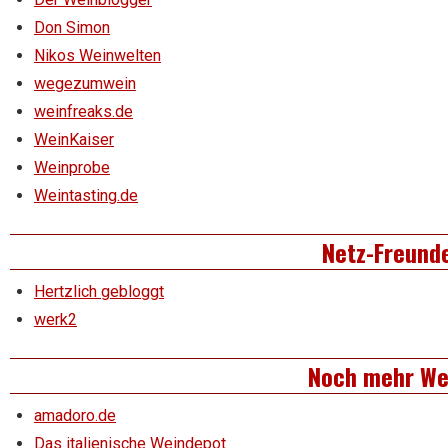
Don Simon
Nikos Weinwelten
wegezumwein
weinfreaks.de
WeinKaiser
Weinprobe
Weintasting.de
Netz-Freund
Hertzlich gebloggt
werk2
Noch mehr We
amadoro.de
Das italienische Weindepot