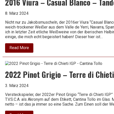
2016 Viura – Casual Blanco – Tan
trocken
2024
Wein
•
8. März 2024
Wagram
•
Nicht nur zu Jakobsmuscheln, der 2016er Viura “Casual Blan
Österreich
weich-trockener Weißer aus dem Valle de Yerri, Navarra, Span
ich in letzter Zeit etliche Weißweine von der iberischen Halb
einige, die mich echt begeistert haben! Dieser hier ist…
about
Read More
2016
Viura
–
Casual
Blanco
2022 Pinot Grigio – Terre di Chieti
–
Tandem
3. März 2024
Versteckspieler, der 2022er Pinot Grigio “Terre di Chieti IGP” 
T.V.S.C.A. als Akronym auf dem Etikett, Cantina Tollo im Glas
netto – ist das ja immer so eine Sache. Zum Einen soll der We