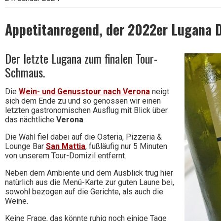
Appetitanregend, der 2022er Lugana D
Wein
Der letzte Lugana zum finalen Tour-
Schmaus.
Die
Wein- und Genusstour nach Verona
neigt
sich dem Ende zu und so genossen wir einen
letzten gastronomischen Ausflug mit Blick über
das nächtliche
Verona
.
Die Wahl fiel dabei auf die Osteria, Pizzeria &
Lounge Bar
San Mattia
, fußläufig nur 5 Minuten
von unserem Tour-Domizil entfernt.
Neben dem Ambiente und dem Ausblick trug hier
natürlich aus die Menü-Karte zur guten Laune bei,
sowohl bezogen auf die Gerichte, als auch die
Weine.
Keine Frage, das könnte ruhig noch einige Tage