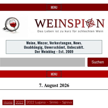
Skip
MENU
to
content
Weine,
Weine, Winzer, Verkostungen, News.
WeinSpion
Unabhängig, Unverschämt, Unbezahlt.
Winzer,
Der Weinblog - Est. 2009
Header
Verkostungen.
Suc
Suchen
Widget
|
Area
MENU
7. August 2026
Das
Home
2022
2022 Lugana – Sirmio – Sgreva