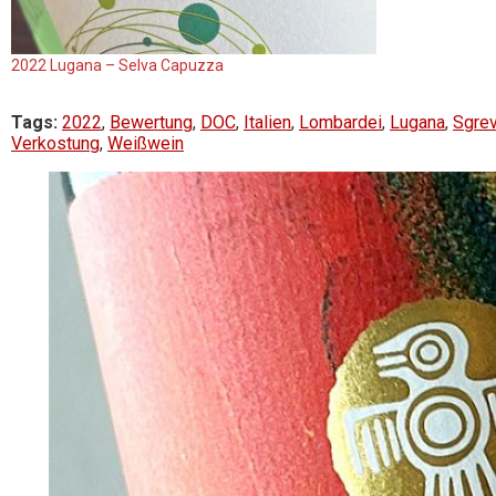
2022 Lugana – Selva Capuzza
Tags:
2022
,
Bewertung
,
DOC
,
Italien
,
Lombardei
,
Lugana
,
Sgre
Verkostung
,
Weißwein