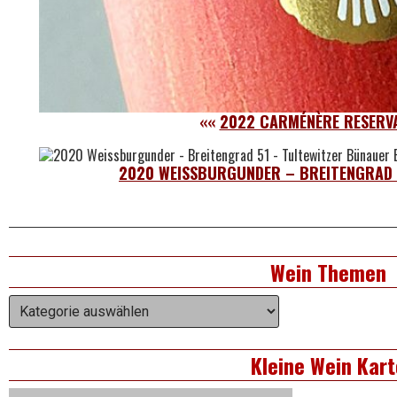
««
2022 CARMÉNÈRE RESERVA
2020 WEISSBURGUNDER – BREITENGRAD 
Right
Wein Themen
Asides
Wein
Themen
Kleine Wein Kart