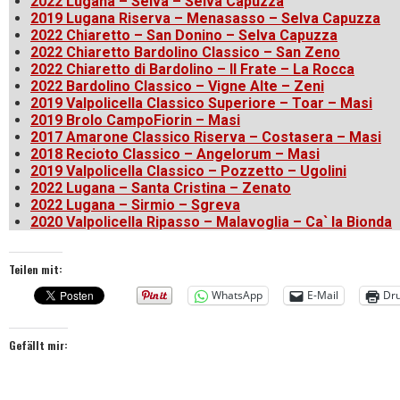
2022 Lugana – Selva – Selva Capuzza
2019 Lugana Riserva – Menasasso – Selva Capuzza
2022 Chiaretto – San Donino – Selva Capuzza
2022 Chiaretto Bardolino Classico – San Zeno
2022 Chiaretto di Bardolino – Il Frate – La Rocca
2022 Bardolino Classico – Vigne Alte – Zeni
2019 Valpolicella Classico Superiore – Toar – Masi
2019 Brolo CampoFiorin – Masi
2017 Amarone Classico Riserva – Costasera – Masi
2018 Recioto Classico – Angelorum – Masi
2019 Valpolicella Classico – Pozzetto – Ugolini
2022 Lugana – Santa Cristina – Zenato
2022 Lugana – Sirmio – Sgreva
2020 Valpolicella Ripasso – Malavoglia – Ca` la Bionda
Teilen mit:
WhatsApp
E-Mail
Dr
Gefällt mir: