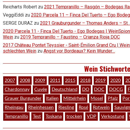
Reicharts Robert
zu
2021 Tempranillo – Rasgón – Bodegas R
VeggiEddi
zu
2020 Parcela 11 – Finca Del Tuerto – Ego Bode
SERGE DURAZ
zu
2021 Grauburgunder – Thomas Anders – St.
2020 Parcela 11 - Finca Del Tuerto - Ego Bodegas | WeinSpion 
Wein
zu
2019 Tempranillo – Faustino – Crianza Rioja DOC
2017 Château Pontet Teyssier - Saint-Émilion Grand Cru | Wein
schlechten Wein
zu
Angst vor Bordeaux? Kein Wunder…
Wein Stichwort
2007
2008
2009
2011
2015
2018
2019
2020
2
Chardonnay
Cuvée
Deutschland
DO
DOC
DOCG
F
Grauer Burgunder
Italien
Mittelrhein
Mosel
Pfalz
Por
Rheingau
Rheinhessen
Riesling
Rosé
Rotwein
Sauvig
Tempranillo
Test
Toskana
trocken
VDP
Verkostung