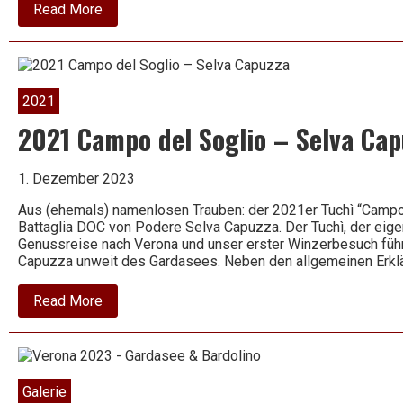
about
Read More
2022
Lugana
–
Selva
–
Selva
2021
Capuzza
2021 Campo del Soglio – Selva Cap
1. Dezember 2023
Aus (ehemals) namenlosen Trauben: der 2021er Tuchì “Campo 
Battaglia DOC von Podere Selva Capuzza. Der Tuchì, der eigent
Genussreise nach Verona und unser erster Winzerbesuch füh
Capuzza unweit des Gardasees. Neben den allgemeinen Erkl
about
Read More
2021
Campo
del
Soglio
–
Selva
Galerie
Capuzza