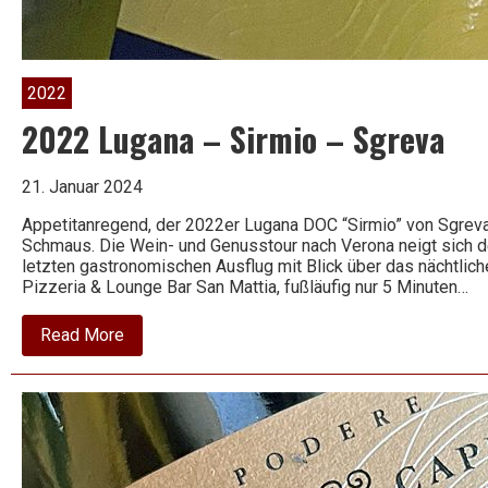
Wein
2022
2022 Lugana – Sirmio – Sgreva
21. Januar 2024
Appetitanregend, der 2022er Lugana DOC “Sirmio” von Sgreva.
Schmaus. Die Wein- und Genusstour nach Verona neigt sich 
letzten gastronomischen Ausflug mit Blick über das nächtliche
Pizzeria & Lounge Bar San Mattia, fußläufig nur 5 Minuten…
about
Read More
2022
Lugana
–
Sirmio
–
Sgreva