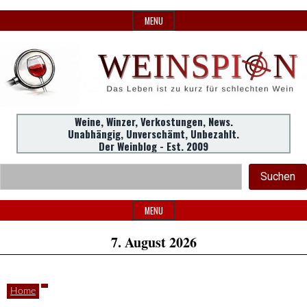
Skip
MENU
to
content
Weine,
Weine, Winzer, Verkostungen, News.
WeinSpion
Unabhängig, Unverschämt, Unbezahlt.
Winzer,
Der Weinblog - Est. 2009
Header
Verkostungen.
Suc
Suchen
Widget
|
Area
MENU
7. August 2026
Das
Home