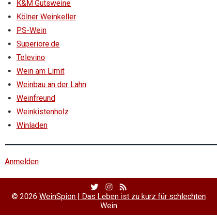
K&M Gutsweine
Kölner Weinkeller
PS-Wein
Superiore.de
Televino
Wein am Limit
Weinbau an der Lahn
Weinfreund
Weinkistenholz
Winladen
Anmelden
Twitter
Facebook
RSS
Profile
Profile
Feed
© 2026
WeinSpion | Das Leben ist zu kurz für schlechten
Wein