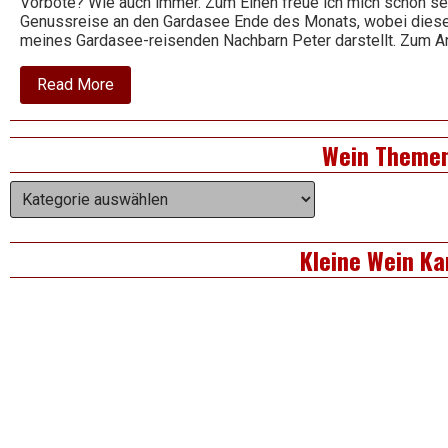
Vorbote? Wie auch immer. Zum Einen freue ich mich schon s
Genussreise an den Gardasee Ende des Monats, wobei dieser
meines Gardasee-reisenden Nachbarn Peter darstellt. Zum 
about
Read More
2022
Rosa
dei
Right
Wein Theme
Frati
–
Asides
Ca’
Wein
dei
Themen
Frati
Kleine Wein Ka