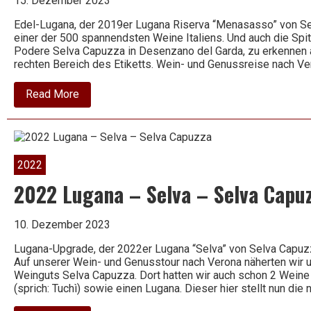
15. Dezember 2023
Edel-Lugana, der 2019er Lugana Riserva “Menasasso” von Se
einer der 500 spannendsten Weine Italiens. Und auch die Spi
Podere Selva Capuzza in Desenzano del Garda, zu erkennen a
rechten Bereich des Etiketts. Wein- und Genussreise nach Ve
about
Read More
2019
Lugana
Riserva
–
Menasasso
–
2022
Selva
Capuzza
2022 Lugana – Selva – Selva Capu
10. Dezember 2023
Lugana-Upgrade, der 2022er Lugana “Selva” von Selva Capuzza
Auf unserer Wein- und Genusstour nach Verona näherten wi
Weinguts Selva Capuzza. Dort hatten wir auch schon 2 Weine v
(sprich: Tuchì) sowie einen Lugana. Dieser hier stellt nun die 