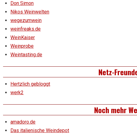
Don Simon
Nikos Weinwelten
wegezumwein
weinfreaks.de
WeinKaiser
Weinprobe
Weintasting.de
Netz-Freund
Hertzlich gebloggt
werk2
Noch mehr We
amadoro.de
Das italienische Weindepot