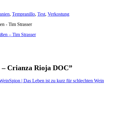
anien
,
Tempranillo
,
Test
,
Verkostung
ßen – Tim Strasser
o – Crianza Rioja DOC
”
WeinSpion | Das Leben ist zu kurz für schlechten Wein