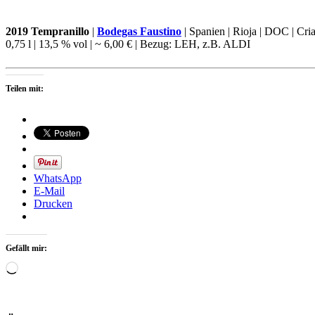
2019 Tempranillo
|
Bodegas Faustino
| Spanien | Rioja | DOC | Cri
0,75 l | 13,5 % vol | ~ 6,00 € | Bezug: LEH, z.B. ALDI
Teilen mit:
WhatsApp
E-Mail
Drucken
Gefällt mir:
Wird
geladen …