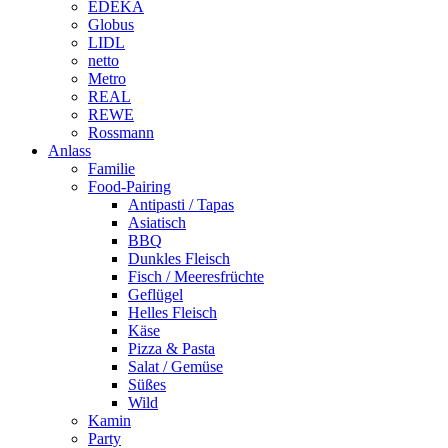
EDEKA
Globus
LIDL
netto
Metro
REAL
REWE
Rossmann
Anlass
Familie
Food-Pairing
Antipasti / Tapas
Asiatisch
BBQ
Dunkles Fleisch
Fisch / Meeresfrüchte
Geflügel
Helles Fleisch
Käse
Pizza & Pasta
Salat / Gemüse
Süßes
Wild
Kamin
Party