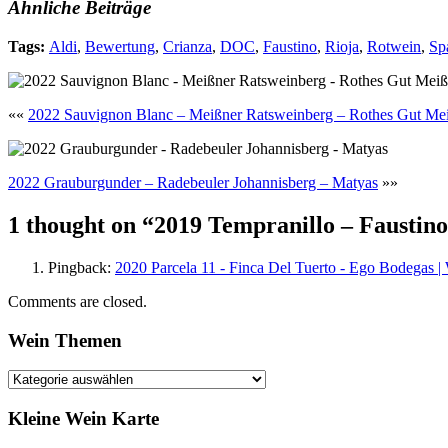
Ähnliche Beiträge
Tags:
Aldi
,
Bewertung
,
Crianza
,
DOC
,
Faustino
,
Rioja
,
Rotwein
,
Sp
««
2022 Sauvignon Blanc – Meißner Ratsweinberg – Rothes Gut Mei
2022 Grauburgunder – Radebeuler Johannisberg – Matyas
»»
1 thought on “
2019 Tempranillo – Faustin
Pingback:
2020 Parcela 11 - Finca Del Tuerto - Ego Bodegas | 
Comments are closed.
Right
Wein Themen
Asides
Wein
Themen
Kleine Wein Karte