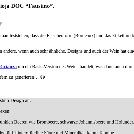
Rioja DOC “Faustino”.
?
man feststellen, dass die Flaschenform (Bordeaux) und das Etikett in 
en andere, wenn auch sehr ähnliche, Designs und auch der Wein hat ei
a
Crianza
um ein Basis-Version des Weins handelt, was dann auch durch
äufern zu generieren… 😉
ustino-Design an.
lexen:
dunklen Beeren wie Brombeere, schwarze Johannisbeere und Holunder
efühl, hintergründige Säure und Mineralität, kaum Tannine.