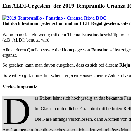
Ein ALDI-Urgestein, der 2019 Tempranillo Crianza 
Hat doch bestimmt jeder schon mal im LEH-Regal gesehen, oder
Wenn man sich ein wenig mit dem Thema
Faustino
beschäftigt muss 
(z.B. ALDI) benutzt wird.
Alle anderen Quellen sowie die Homepage von
Faustino
selbst zeig
ergänzt.
So gesehen kann man davon ausgehen, dass es sich bei diesem
Rioj
So weit, so gut, immerhin scheint er ja eine ausreichende Zahl an K
Verkostungsnotiz
D
as Etikett lehnt sich hochgradig an das bekannte Fa
Im Glas ein ordentliches Granatrot mit hellroten Ref
Die Nase anfangs verschlossen, dann Aromen von 
Am Gaumen ein fruchtig-weiches, aber nicht allzu voluminöses Mundg