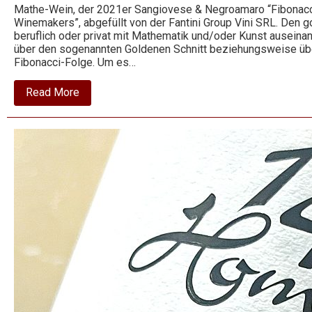
Mathe-Wein, der 2021er Sangiovese & Negroamaro “Fibonacci
Winemakers”, abgefüllt von der Fantini Group Vini SRL. Den g
beruflich oder privat mit Mathematik und/oder Kunst auseinand
über den sogenannten Goldenen Schnitt beziehungsweise übe
Fibonacci-Folge. Um es…
about
Read More
2021
Sangiovese
Negroamaro
–
Fibonacci
–
Fantini
Group