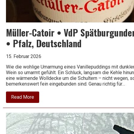
Wein
Müller-Catoir • VdP Spätburgunde
• Pfalz, Deutschland
15. Februar 2026
Wie die wohlige Umarmung eines Vanillepuddings mit dunkle
Wein so umarmt gefühlt. Ein Schluck, langsam die Kehle hinunt
eine wärmende Wolldecke um die Schultern – nicht wegen, son
bemerkenswert fein eingebunden sind. Genau richtig für…
about
Read More
Müller-
Catoir
•
VdP
Spätburgunder
“Vom
Kieselstein”