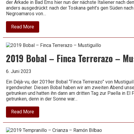
der Arkade in Bad Ems hier nun der nächste Italiener nach de
anders ausgedrückt: nach der Toskana geht’s gen Süden nach
Negroamaros von…
about
Read More
2021
Negroamaro
Appassimento
–
Conte
2019 Bobal – Finca Terrerazo – Mus
di
Campiano
6. Juni 2023
Ein Déjà-vu, der 2019er Bobal “Finca Terrerazo” von Mustiguil
irgendwoher. Diesen Bobal haben wir am zweiten Abend unse
getrunken und hatten ihn dann am dritten Tag zur Paella in El 
getrunken, denn in der Sonne war…
about
Read More
2019
Bobal
–
Finca