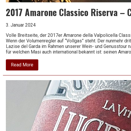
2017 Amarone Classico Riserva – 
3. Januar 2024
Volle Breitseite, der 2017er Amarone della Valpolicella Cla
Wenn der Volumenregler auf “Vollgas” steht. Der nunmehr dri
Lazise del Garda im Rahmen unserer Wein- und Genusstour na
für welchen Masi auch international bekannt ist: seinen Amaro
about
Read More
2017
Amarone
Classico
Riserva
–
Costasera
–
Masi