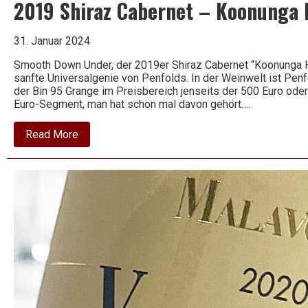
2019 Shiraz Cabernet – Koonunga H
31. Januar 2024
Smooth Down Under, der 2019er Shiraz Cabernet “Koonunga Hil
sanfte Universalgenie von Penfolds. In der Weinwelt ist Penfo
der Bin 95 Grange im Preisbereich jenseits der 500 Euro ode
Euro-Segment, man hat schon mal davon gehört….
about
Read More
2019
Shiraz
Cabernet
–
Koonunga
Hill
–
Penfolds