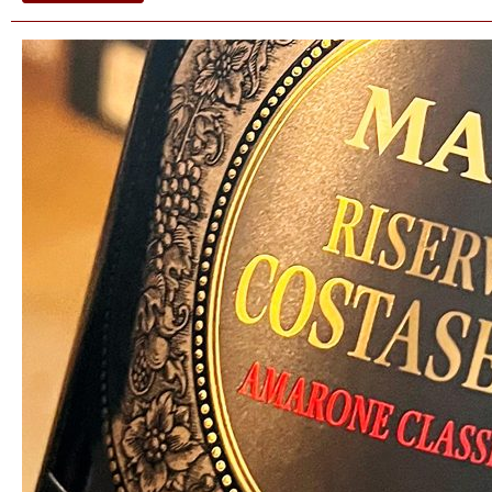
Valpolicella
Ripasso
–
Malavoglia
–
Ca`
La
Bionda