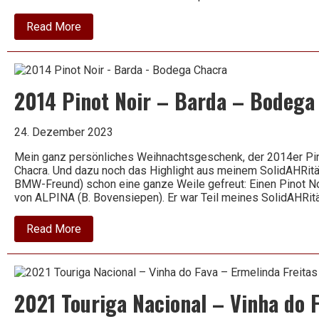
about
Read More
2019
Valpolicella
Classico
Superiore
–
2014 Pinot Noir – Barda – Bodega
Toar
–
Masi
24. Dezember 2023
Mein ganz persönliches Weihnachtsgeschenk, der 2014er Pin
Chacra. Und dazu noch das Highlight aus meinem SolidAHRitäts
BMW-Freund) schon eine ganze Weile gefreut: Einen Pinot Noi
von ALPINA (B. Bovensiepen). Er war Teil meines SolidAHRit
about
Read More
2014
Pinot
Noir
–
Barda
2021 Touriga Nacional – Vinha do 
–
Bodega