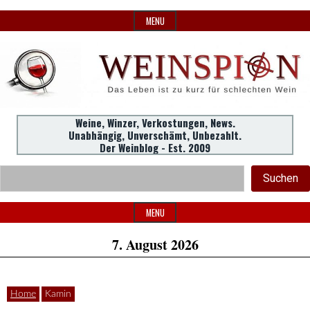
Skip
MENU
to
content
Weine,
Weine, Winzer, Verkostungen, News.
WeinSpion
Unabhängig, Unverschämt, Unbezahlt.
Winzer,
Der Weinblog - Est. 2009
Header
Verkostungen.
Suc
Suchen
Widget
|
Area
MENU
7. August 2026
Das
Home
Kamin