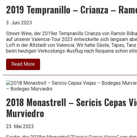
Terrerazo
2019 Tempranillo – Crianza – Ram
–
Mustiguillo
3. Juni 2023
Street-Wine, der 2019er Tempranillo Crianza von Ramón Bilba
auf unserer Valencia-Tour 2023 entwickelte sich langsam abe
Loft in der Altstadt von Valencia. Wir hatte Gäste, Tapas, Tanz
beim heutigen Verkostungs-Ausflug nach Requena schon etl
about
Read More
2019
Tempranillo
–
Crianza
–
Ramón
2018 Monastrell – Sericis Cepas V
Bilbao
Murviedro
23. Mai 2023