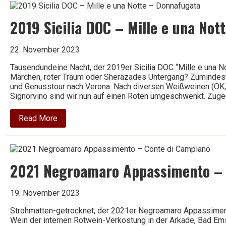
Viña
Collada
2019 Sicilia DOC – Mille e una No
–
Marqués
de
Riscal
22. November 2023
Tausendundeine Nacht, der 2019er Sicilia DOC “Mille e una N
Märchen, roter Traum oder Sherazades Untergang? Zumindest
und Genusstour nach Verona. Nach diversen Weißweinen (OK,
Signorvino sind wir nun auf einen Roten umgeschwenkt. Zu
about
Read More
2019
Sicilia
DOC
–
Mille
2021 Negroamaro Appassimento – 
e
una
Notte
–
19. November 2023
Donnafugata
Strohmatten-getrocknet, der 2021er Negroamaro Appassimen
Wein der internen Rotwein-Verkostung in der Arkade, Bad E