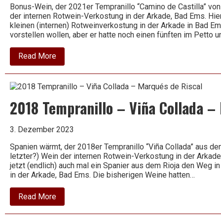
Bonus-Wein, der 2021er Tempranillo “Camino de Castilla” von 
der internen Rotwein-Verkostung in der Arkade, Bad Ems. Hie
kleinen (internen) Rotweinverkostung in der Arkade in Bad Em
vorstellen wollen, aber er hatte noch einen fünften im Petto 
about
Read More
2021
Tempranillo
–
Camino
de
2018 Tempranillo – Viña Collada –
Castilla
–
Señorio
de
3. Dezember 2023
Castilla
Spanien wärmt, der 2018er Tempranillo “Viña Collada” aus dem
letzter?) Wein der internen Rotwein-Verkostung in der Arkade,
jetzt (endlich) auch mal ein Spanier aus dem Rioja den Weg i
in der Arkade, Bad Ems. Die bisherigen Weine hatten…
about
Read More
2018
Tempranillo
–