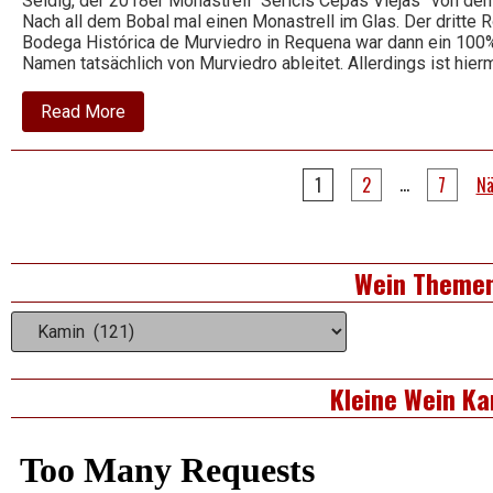
Seidig, der 2018er Monastrell “Sericis Cepas Viejas” von de
Nach all dem Bobal mal einen Monastrell im Glas. Der dritte 
Bodega Histórica de Murviedro in Requena war dann ein 100%i
Namen tatsächlich von Murviedro ableitet. Allerdings ist hie
about
Read More
2018
Monastrell
–
Seitennummerierung
Sericis
…
1
2
7
Nä
Cepas
der
Viejas
–
Bodegas
Beiträge
Right
Murviedro
Wein Theme
Asides
Wein
Themen
Kleine Wein Ka