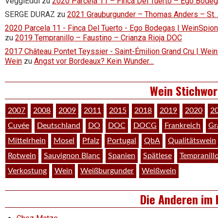
VeggiEddi
zu
2020 Parcela 11 – Finca Del Tuerto – Ego Bode
SERGE DURAZ
zu
2021 Grauburgunder – Thomas Anders – St.
2020 Parcela 11 - Finca Del Tuerto - Ego Bodegas | WeinSpion 
zu
2019 Tempranillo – Faustino – Crianza Rioja DOC
2017 Château Pontet Teyssier - Saint-Émilion Grand Cru | Wein
Wein
zu
Angst vor Bordeaux? Kein Wunder…
Wein Stichwor
2007
2008
2009
2011
2015
2018
2019
2020
2
Cuvée
Deutschland
DO
DOC
DOCG
Frankreich
Gr
Mittelrhein
Mosel
Pfalz
Portugal
QbA
Qualitätswein
Rotwein
Sauvignon Blanc
Spanien
Spätlese
Tempranill
Verkostung
Wein
Weißburgunder
Weißwein
Die Anderen im 