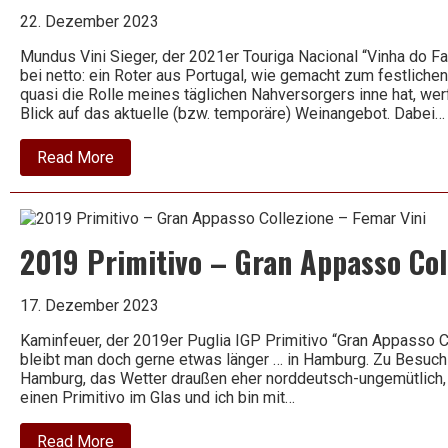
Chacra
22. Dezember 2023
Mundus Vini Sieger, der 2021er Touriga Nacional “Vinha do Fa
bei netto: ein Roter aus Portugal, wie gemacht zum festliche
quasi die Rolle meines täglichen Nahversorgers inne hat, wer
Blick auf das aktuelle (bzw. temporäre) Weinangebot. Dabei…
about
Read More
2021
Touriga
Nacional
–
Vinha
2019 Primitivo – Gran Appasso Col
do
Fava
–
Ermelinda
17. Dezember 2023
Freitas
Kaminfeuer, der 2019er Puglia IGP Primitivo “Gran Appasso C
bleibt man doch gerne etwas länger … in Hamburg. Zu Besuch 
Hamburg, das Wetter draußen eher norddeutsch-ungemütlich,
einen Primitivo im Glas und ich bin mit…
about
Read More