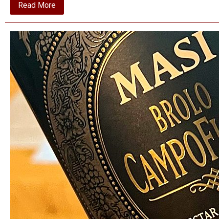
about
Read More
2019
La
Vite
Lucente
–
Tenuta
Luce