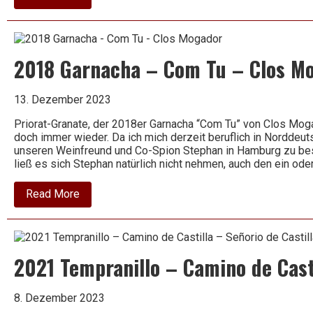
2019
Primitivo
–
Gran
Appasso
2018 Garnacha – Com Tu – Clos M
Collezione
–
Femar
Vini
13. Dezember 2023
Priorat-Granate, der 2018er Garnacha “Com Tu” von Clos Mog
doch immer wieder. Da ich mich derzeit beruflich in Norddeuts
unseren Weinfreund und Co-Spion Stephan in Hamburg zu bes
ließ es sich Stephan natürlich nicht nehmen, auch den ein od
about
Read More
2018
Garnacha
–
Com
Tu
2021 Tempranillo – Camino de Casti
–
Clos
Mogador
8. Dezember 2023