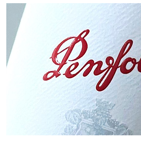
Sauvignon
Merlot
–
14
Homes
–
Napier
Winery