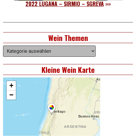
2022 LUGANA – SIRMIO – SGREVA
»»
Right
Wein Themen
Asides
Wein
Themen
Kleine Wein Karte