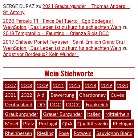
SERGE DURAZ
zu
2021 Grauburgunder – Thomas Anders –
St. Antony
2020 Parcela 11 - Finca Del Tuerto - Ego Bodegas |
WeinSpion | Das Leben ist zu kurz für schlechten Wein
zu
2019 Tempranillo – Faustino – Crianza Rioja DOC
2017 Château Pontet Teyssier - Saint-Émilion Grand Cru |
WeinSpion | Das Leben ist zu kurz für schlechten Wein
zu
Angst vor Bordeaux? Kein Wunder…
Wein Stichworte
2007
2008
2009
2011
2015
2018
2019
2020
2021
2022
Aldi
Bewertung
Chardonnay
Cuvée
Deutschland
DO
DOC
DOCG
Frankreich
Grauburgunder
Grauer Burgunder
Italien
Mittelrhein
Mosel
Pfalz
Portugal
QbA
Qualitätswein
Rheingau
Rheinhessen
Riesling
Rosé
Rotwein
Sauvignon Blanc