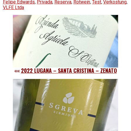
Felipe Edwards
,
Privada
,
Reserva
,
Rotwein
,
Test
,
Verkostung
,
VLFE Ltda
««
2022 LUGANA – SANTA CRISTINA – ZENATO