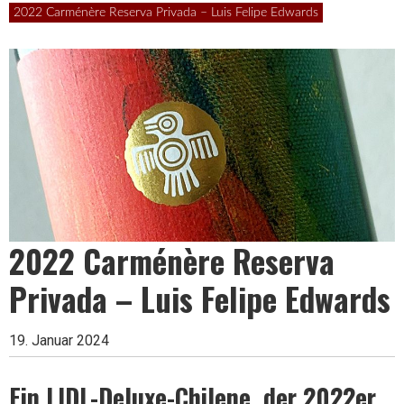
Leben
2022 Carménère Reserva Privada – Luis Felipe Edwards
ist
zu
kurz
2022 Carménère Reserva
Privada – Luis Felipe Edwards
für
19. Januar 2024
schlechten
Ein LIDL-Deluxe-Chilene, der 2022er