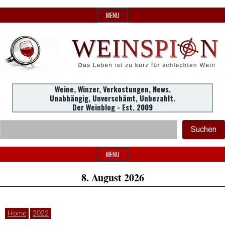
Skip
MENU
to
content
Weine,
Weine, Winzer, Verkostungen, News.
WeinSpion
Unabhängig, Unverschämt, Unbezahlt.
Winzer,
Der Weinblog - Est. 2009
Header
Verkostungen.
Suc
Suchen
Widget
|
Area
MENU
8. August 2026
Das
Home
2022