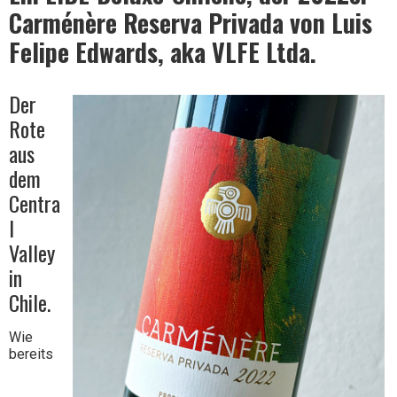
Carménère Reserva Privada von Luis
Felipe Edwards, aka VLFE Ltda.
Wein
Der
Rote
aus
dem
Centra
l
Valley
in
Chile.
Wie
bereits