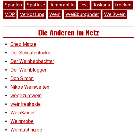
Spanien
Spätlese
Tempranillo
Test
Toskana
trocken
VDP
Verkostung
Wein
Weißburgunder
Weißwein
Die Anderen im Netz
Chez Matze
Der Schnutentunker
Der Weinbeobachter
Der Weinblogger
Don Simon
Nikos Weinwelten
wegezumwein
weinfreaks.de
WeinKaiser
Weinprobe
Weintasting.de