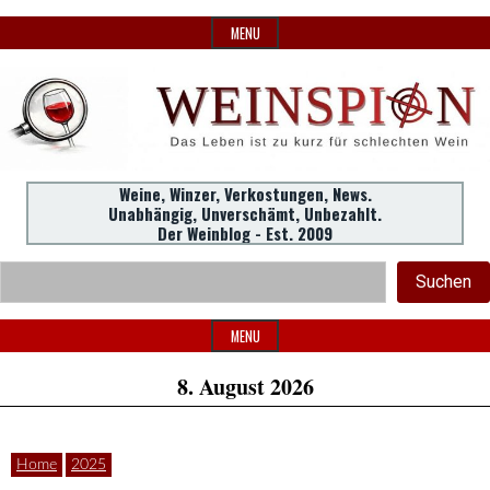
Skip
MENU
to
content
Weine,
Weine, Winzer, Verkostungen, News.
WeinSpion
Unabhängig, Unverschämt, Unbezahlt.
Winzer,
Der Weinblog - Est. 2009
Header
Verkostungen.
Suc
Suchen
Widget
|
Area
MENU
8. August 2026
Das
Home
2025