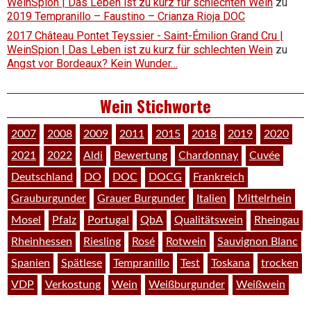
WeinSpion | Das Leben ist zu kurz für schlechten Wein
zu
2019 Tempranillo – Faustino – Crianza Rioja DOC
2017 Château Pontet Teyssier - Saint-Émilion Grand Cru |
WeinSpion | Das Leben ist zu kurz für schlechten Wein
zu
Angst vor Bordeaux? Kein Wunder…
Wein Stichworte
2007
2008
2009
2011
2015
2018
2019
2020
2021
2022
Aldi
Bewertung
Chardonnay
Cuvée
Deutschland
DO
DOC
DOCG
Frankreich
Grauburgunder
Grauer Burgunder
Italien
Mittelrhein
Mosel
Pfalz
Portugal
QbA
Qualitätswein
Rheingau
Rheinhessen
Riesling
Rosé
Rotwein
Sauvignon Blanc
Spanien
Spätlese
Tempranillo
Test
Toskana
trocken
VDP
Verkostung
Wein
Weißburgunder
Weißwein