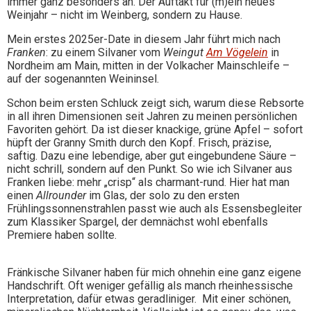
immer ganz besonders an. Der Auftakt für (m)ein neues
Weinjahr – nicht im Weinberg, sondern zu Hause.
Mein erstes 2025er-Date in diesem Jahr führt mich nach
Franken
: zu einem Silvaner vom
Weingut
Am Vögelein
in
Nordheim am Main, mitten in der Volkacher Mainschleife –
auf der sogenannten Weininsel.
Schon beim ersten Schluck zeigt sich, warum diese Rebsorte
in all ihren Dimensionen seit Jahren zu meinen persönlichen
Favoriten gehört. Da ist dieser knackige, grüne Apfel – sofort
hüpft der Granny Smith durch den Kopf. Frisch, präzise,
saftig. Dazu eine lebendige, aber gut eingebundene Säure –
nicht schrill, sondern auf den Punkt. So wie ich Silvaner aus
Franken liebe: mehr „crisp“ als charmant-rund. Hier hat man
einen
Allrounder
im Glas, der solo zu den ersten
Frühlingssonnenstrahlen passt wie auch als Essensbegleiter
zum Klassiker Spargel, der demnächst wohl ebenfalls
Premiere haben sollte.
Fränkische Silvaner haben für mich ohnehin eine ganz eigene
Handschrift. Oft weniger gefällig als manch rheinhessische
Interpretation, dafür etwas geradliniger. Mit einer schönen,