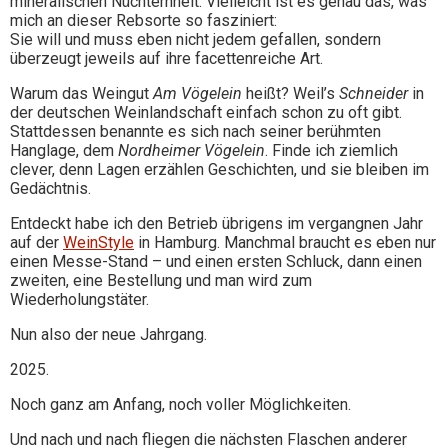
mineralischen Nüchternheit. Vielleicht ist es genau das, was
mich an dieser Rebsorte so fasziniert:
Sie will und muss eben nicht jedem gefallen, sondern
überzeugt jeweils auf ihre facettenreiche Art.
Warum das Weingut
Am Vögelein
heißt? Weil’s
Schneider
in
der deutschen Weinlandschaft einfach schon zu oft gibt.
Stattdessen benannte es sich nach seiner berühmten
Hanglage, dem
Nordheimer Vögelein
. Finde ich ziemlich
clever, denn Lagen erzählen Geschichten, und sie bleiben im
Gedächtnis.
Entdeckt habe ich den Betrieb übrigens im vergangnen Jahr
auf der
WeinStyle
in Hamburg. Manchmal braucht es eben nur
einen Messe-Stand – und einen ersten Schluck, dann einen
zweiten, eine Bestellung und man wird zum
Wiederholungstäter.
Nun also der neue Jahrgang.
2025.
Noch ganz am Anfang, noch voller Möglichkeiten.
Und nach und nach fliegen die nächsten Flaschen anderer