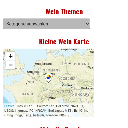
Right
Wein Themen
Asides
Wein
Themen
Kleine Wein Karte