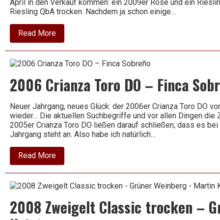
April in den Verkauf kommen: ein 2009er Rosé und ein Riesli
Riesling QbA trocken. Nachdem ja schon einige…
about
Read More
2009
Rosé
–
St.
Antony
2006 Crianza Toro DO – Finca Sob
Neuer Jahrgang, neues Glück: der 2006er Crianza Toro DO von
wieder… Die aktuellen Suchbegriffe und vor allen Dingen die
2005er Crianza Toro DO ließen darauf schließen, dass es bei 
Jahrgang steht an. Also habe ich natürlich…
about
Read More
2006
Crianza
Toro
DO
–
2008 Zweigelt Classic trocken – G
Finca
Sobreño