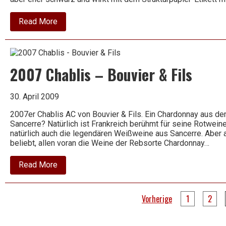
about
Read More
2005
Torcuddia
Salice
Salentino
Riserva
2007 Chablis – Bouvier & Fils
DOC
30. April 2009
2007er Chablis AC von Bouvier & Fils. Ein Chardonnay aus dem
Sancerre? Natürlich ist Frankreich berühmt für seine Rotwei
natürlich auch die legendären Weißweine aus Sancerre. Aber
beliebt, allen voran die Weine der Rebsorte Chardonnay…
about
Read More
2007
Chablis
–
Seitennummerierung
Bouvier
Vorherige
1
2
&
der
Fils