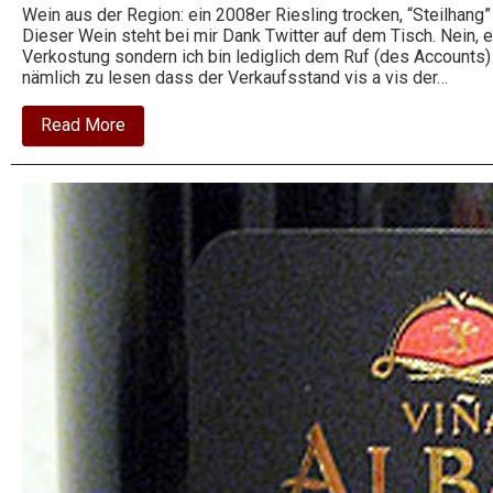
Wein aus der Region: ein 2008er Riesling trocken, “Steilhang”
Dieser Wein steht bei mir Dank Twitter auf dem Tisch. Nein, 
Verkostung sondern ich bin lediglich dem Ruf (des Accounts) 
nämlich zu lesen dass der Verkaufsstand vis a vis der…
about
Read More
2008
Riesling
–
Steilhang
–
Philipps-
Mühle