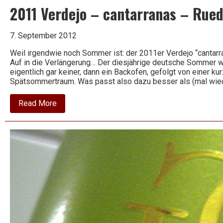
2011 Verdejo – cantarranas – Rue
Wein
7. September 2012
Weil irgendwie noch Sommer ist: der 2011er Verdejo “cantar
Auf in die Verlängerung… Der diesjährige deutsche Sommer wa
eigentlich gar keiner, dann ein Backofen, gefolgt von einer k
Spätsommertraum. Was passt also dazu besser als (mal wied
about
Read More
2011
Verdejo
–
cantarranas
–
Rueda
–
Cuatro
Rayas