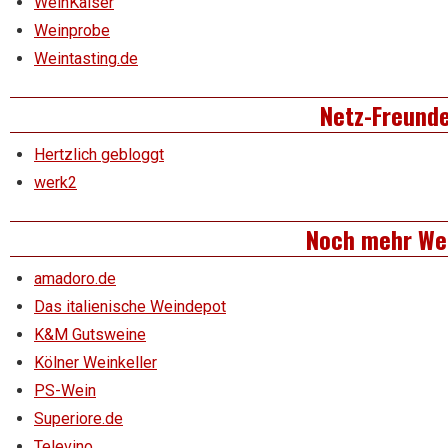
WeinKaiser
Weinprobe
Weintasting.de
Netz-Freund
Hertzlich gebloggt
werk2
Noch mehr We
amadoro.de
Das italienische Weindepot
K&M Gutsweine
Kölner Weinkeller
PS-Wein
Superiore.de
Televino