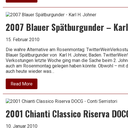
2007
Riesling
–
Bodenschatz
–
2007 Blauer Spätburgunder – Karl
St.
Antony
15. Februar 2010
Die wahre Alternative am Rosenmontag: TwitterWeinVerkostu
Blauer Spätburgunder von Karl H. Johner, Baden. TwitterWei
Verkostungen letzte Woche ging man die Sache beim 2. Johne
auch am Rosenmontag gelegen haben könnte. Obwohl – mit d
auch heute wieder was…
about
Read More
2007
Blauer
Spätburgunder
–
Karl
2001 Chianti Classico Riserva DOCG
H.
Johner
10. Januar 2010