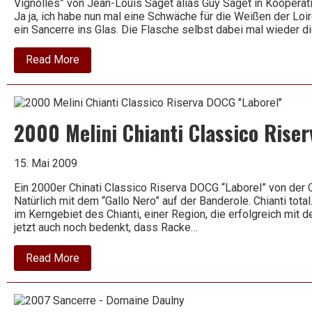
Vignolles” von Jean-Louis Saget alias Guy Saget in Koopera
Ja ja, ich habe nun mal eine Schwäche für die Weißen der Lo
ein Sancerre ins Glas. Die Flasche selbst dabei mal wieder d
about
Read More
2008
Sancerre
–
Les
Vignolles
2000 Melini Chianti Classico Rise
–
Guy
Saget
15. Mai 2009
Ein 2000er Chinati Classico Riserva DOCG “Laborel” von der C
Natürlich mit dem “Gallo Nero” auf der Banderole. Chianti total
im Kerngebiet des Chianti, einer Region, die erfolgreich mit
jetzt auch noch bedenkt, dass Racke…
about
Read More
2000
Melini
Chianti
Classico