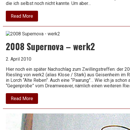
die ich selbst noch nicht kannte. Um aber…
about
Read More
2006
Amarone
della
Valpolicella
Classico
2008 Supernova – werk2
DOC
–
Cantina
di
2. April 2010
Negrar
Hier noch ein später Nachschlag zum Zwillingstreffen: der 20
Riesling von werk2 (alias Klose / Stark) aus Geisenheim im 
in Lorch “Alte Reben”. Auch eine “Paarung”… Wie ich ja schon 
“Gegenprobe” vom Dreamweaver, nämlich einen weiteren Rie
about
Read More
2008
Supernova
–
werk2