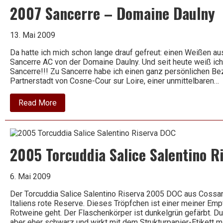
Riserva
2007 Sancerre – Domaine Daulny
DOCG
“Laborel”
13. Mai 2009
Da hatte ich mich schon lange drauf gefreut: einen Weißen a
Sancerre AC von der Domaine Daulny. Und seit heute weiß ich
Sancerre!!! Zu Sancerre habe ich einen ganz persönlichen B
Partnerstadt von Cosne-Cour sur Loire, einer unmittelbaren…
about
Read More
2007
Sancerre
–
Domaine
Daulny
2005 Torcuddia Salice Salentino R
6. Mai 2009
Der Torcuddia Salice Salentino Riserva 2005 DOC aus Cossa
Italiens rote Reserve. Dieses Tröpfchen ist einer meiner Em
Rotweine geht. Der Flaschenkörper ist dunkelgrün gefärbt. Dur
aber eher schwarz und wirkt mit dem Strukturpapier-Etikett 