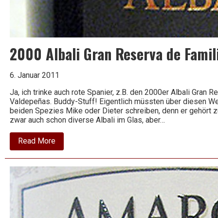
2000 Albali Gran Reserva de Famili
6. Januar 2011
Ja, ich trinke auch rote Spanier, z.B. den 2000er Albali Gran R
Valdepeñas. Buddy-Stuff! Eigentlich müssten über diesen We
beiden Spezies Mike oder Dieter schreiben, denn er gehört zu 
zwar auch schon diverse Albali im Glas, aber…
about
Read More
2000
Albali
Gran
Reserva
de
Familia
–
Felix
Solis