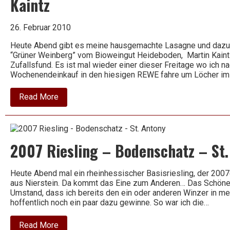
Kaintz
26. Februar 2010
Heute Abend gibt es meine hausgemachte Lasagne und dazu 
“Grüner Weinberg” vom Bioweingut Heideboden, Martin Kaint
Zufallsfund. Es ist mal wieder einer dieser Freitage wo ich 
Wochenendeinkauf in den hiesigen REWE fahre um Löcher im
about
Read More
2008
Zweigelt
Classic
trocken
–
2007 Riesling – Bodenschatz – St
Grüner
Weinberg
–
Martin
Heute Abend mal ein rheinhessischer Basisriesling, der 2007
Kaintz
aus Nierstein. Da kommt das Eine zum Anderen… Das Schöne an
Umstand, dass ich bereits den ein oder anderen Winzer in m
hoffentlich noch ein paar dazu gewinne. So war ich die…
about
Read More