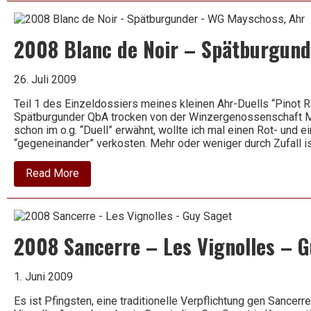
di
Scansano
DOCG
2008 Blanc de Noir – Spätburgun
26. Juli 2009
Teil 1 des Einzeldossiers meines kleinen Ahr-Duells “Pinot R
Spätburgunder QbA trocken von der Winzergenossenschaft Ma
schon im o.g. “Duell” erwähnt, wollte ich mal einen Rot- und
“gegeneinander” verkosten. Mehr oder weniger durch Zufall 
about
Read More
2008
Blanc
de
Noir
–
2008 Sancerre – Les Vignolles – 
Spätburgunder
–
WG
Mayschoss,
1. Juni 2009
Ahr
Es ist Pfingsten, eine traditionelle Verpflichtung gen Sancer