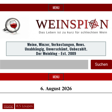
Skip
MENU
to
content
Weine,
Weine, Winzer, Verkostungen, News.
WeinSpion
Unabhängig, Unverschämt, Unbezahlt.
Winzer,
Der Weinblog - Est. 2009
Header
Verkostungen.
Suc
Suchen
Widget
|
Area
MENU
6. August 2026
Das
Home
8,5 Loupes