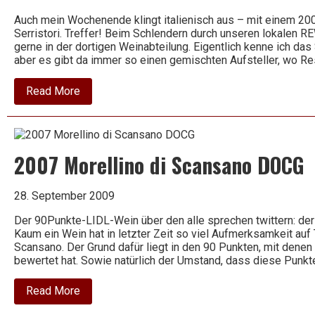
Auch mein Wochenende klingt italienisch aus – mit einem 200
Serristori. Treffer! Beim Schlendern durch unseren lokalen 
gerne in der dortigen Weinabteilung. Eigentlich kenne ich das
aber es gibt da immer so einen gemischten Aufsteller, wo Re
about
Read More
2001
Chianti
Classico
Riserva
DOCG
2007 Morellino di Scansano DOCG
–
Conti
Serristori
28. September 2009
Der 90Punkte-LIDL-Wein über den alle sprechen twittern: de
Kaum ein Wein hat in letzter Zeit so viel Aufmerksamkeit auf 
Scansano. Der Grund dafür liegt in den 90 Punkten, mit dene
bewertet hat. Sowie natürlich der Umstand, dass diese Punkt
about
Read More
2007
Morellino