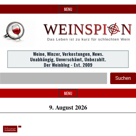
Skip
MENU
to
content
Weine,
Weine, Winzer, Verkostungen, News.
WeinSpion
Unabhängig, Unverschämt, Unbezahlt.
Winzer,
Der Weinblog - Est. 2009
Header
Verkostungen.
Suc
Suchen
Widget
|
Area
MENU
9. August 2026
Das
Home