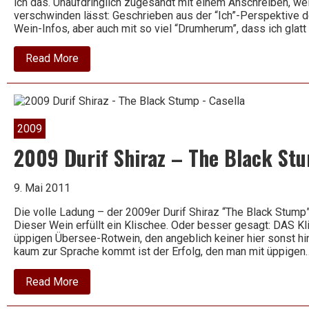
ich das. Unaufdringlich zugesandt mit einem Anschreiben, wel
verschwinden lässt: Geschrieben aus der “Ich”-Perspektive d
Wein-Infos, aber auch mit so viel “Drumherum”, dass ich glatt
about
Read More
2009
Cairanne
–
La
Réserve
–
2009
Camille
Cayran
2009 Durif Shiraz – The Black Stu
9. Mai 2011
Die volle Ladung – der 2009er Durif Shiraz “The Black Stump”
Dieser Wein erfüllt ein Klischee. Oder besser gesagt: DAS K
üppigen Übersee-Rotwein, den angeblich keiner hier sonst 
kaum zur Sprache kommt ist der Erfolg, den man mit üppigen
about
Read More
2009
Durif