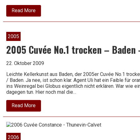
about
Read More
2006
Villa
Antinori
–
Toscana
2005
IGT
(rosso)
2005 Cuvée No.1 trocken – Baden 
–
Antinori
22. Oktober 2009
Leichte Kellerkunst aus Baden, der 2005er Cuvée No.1 trocke
/ Baden. Ja nee, ist schon klar. Agent Uli hat ein Faible für or
ins Weinregal bei Globus eigentlich nicht erklären. War wie ei
dagegen tun. Hier noch mal die…
about
Read More
2005
Cuvée
No.1
trocken
–
Baden
2006