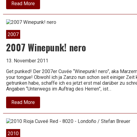
about
Read More
2002
Turriga
Isola
dei
Nuraghi
–
2007
Rosso
IGT
2007 Winepunk! nero
Sardinia
–
Cantina
13. November 2011
Argiolas
Get punked! Der 2007er Cuvée “Winepunk! nero”, aka Marzem
your tongue! Obwohl ich ja Zanzo nun schon seit einiger Zei
getrunken habe, schaffe ich es jetzt erst mal darüber zu schr
Angaben “Unterwegs im Auftrag des Herren”, ist…
about
Read More
2007
Winepunk!
nero
2010