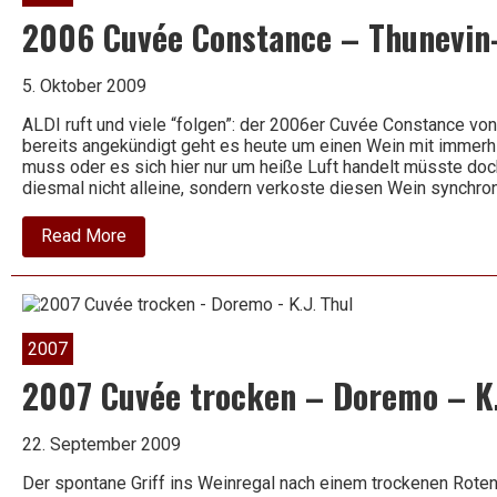
–
Heitlinger
2006 Cuvée Constance – Thunevin-
5. Oktober 2009
ALDI ruft und viele “folgen”: der 2006er Cuvée Constance v
bereits angekündigt geht es heute um einen Wein mit immerh
muss oder es sich hier nur um heiße Luft handelt müsste doch
diesmal nicht alleine, sondern verkoste diesen Wein synchro
about
Read More
2006
Cuvée
Constance
–
Thunevin-
Calvet
2007
2007 Cuvée trocken – Doremo – K.
22. September 2009
Der spontane Griff ins Weinregal nach einem trockenen Rote