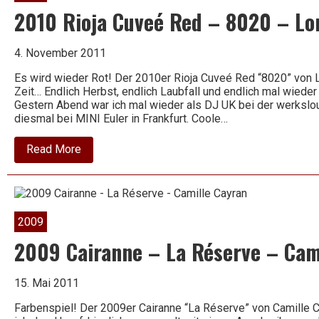
2010 Rioja Cuveé Red – 8020 – Lo
4. November 2011
Es wird wieder Rot! Der 2010er Rioja Cuveé Red “8020” von 
Zeit… Endlich Herbst, endlich Laubfall und endlich mal wied
Gestern Abend war ich mal wieder als DJ UK bei der werksl
diesmal bei MINI Euler in Frankfurt. Coole…
about
Read More
2010
Rioja
Cuveé
Red
–
8020
2009
–
Londoño
2009 Cairanne – La Réserve – Cam
/
Stefan
Breuer
15. Mai 2011
Farbenspiel! Der 2009er Cairanne “La Réserve” von Camille C