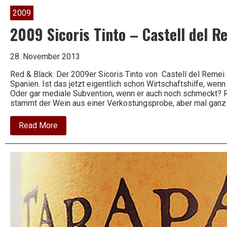
2009
2009 Sicoris Tinto – Castell del R
Wein
28. November 2013
Red & Black. Der 2009er Sicoris Tinto von Castell del Remei
Spanien. Ist das jetzt eigentlich schon Wirtschaftshilfe, wen
Oder gar mediale Subvention, wenn er auch noch schmeckt?
stammt der Wein aus einer Verkostungsprobe, aber mal ganz 
about
Read More
2009
Sicoris
Tinto
–
Castell
del
Remei
–
Costers
del
Segre