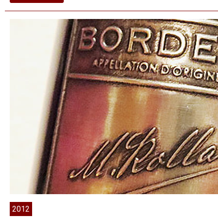
2009
Tarapacá
Plus
–
Viña
Tarapacá
2012