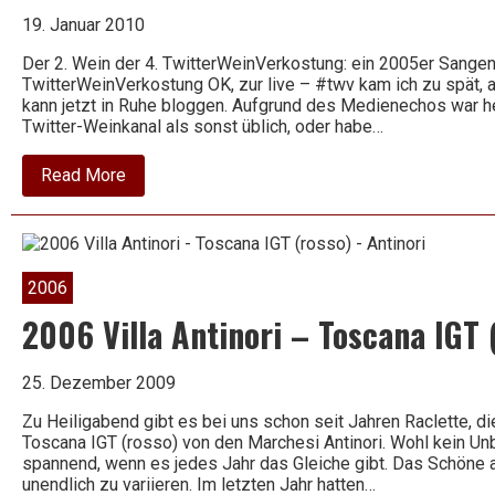
19. Januar 2010
Der 2. Wein der 4. TwitterWeinVerkostung: ein 2005er Sangeni
TwitterWeinVerkostung OK, zur live – #twv kam ich zu spät, 
kann jetzt in Ruhe bloggen. Aufgrund des Medienechos war h
Twitter-Weinkanal als sonst üblich, oder habe…
about
Read More
2005
Sangenis
i
Vaque
–
Tinto
2006
Joven
–
2006 Villa Antinori – Toscana IGT 
Priorat
25. Dezember 2009
Zu Heiligabend gibt es bei uns schon seit Jahren Raclette, di
Toscana IGT (rosso) von den Marchesi Antinori. Wohl kein Unb
spannend, wenn es jedes Jahr das Gleiche gibt. Das Schöne a
unendlich zu variieren. Im letzten Jahr hatten…