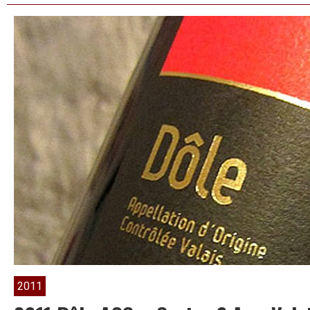
Vinho
Verde
DOC
–
Sogrape
Vinhos
2011