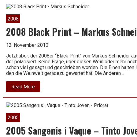
Shiraz
–
The
Black
2008
Stump
–
2008 Black Print – Markus Schnei
Casella
12. November 2010
Jetzt aber: der 2008er “Black Print” von Markus Schneider aus 
der polarisiert. Keine Frage, über diesen Wein oder mehr noc
schon viel gesagt und geschrieben worden. Die Einen halten 
den die Weinwelt geradezu gewartet hat. Die Anderen…
about
Read More
2008
Black
Print
–
Markus
Schneider
2005
2005 Sangenis i Vaque – Tinto Jov