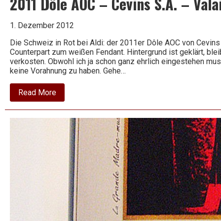
2011 Dôle AOC – Cevins S.A. – Vala
1. Dezember 2012
Die Schweiz in Rot bei Aldi: der 2011er Dôle AOC von Cevins 
Counterpart zum weißen Fendant. Hintergrund ist geklärt, blei
verkosten. Obwohl ich ja schon ganz ehrlich eingestehen mu
keine Vorahnung zu haben. Gehe…
about
Read More
2011
Dôle
AOC
–
Cevins
S.A.
–
Valais