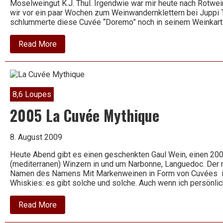
Moselweingut K.J. Thul. Irgendwie war mir heute nach Rotwei
wir vor ein paar Wochen zum Weinwandernklettern bei Juppi T
schlummerte diese Cuvée “Doremo” noch in seinem Weinkart
about
Read More
2007
Cuvée
trocken
–
Doremo
–
8,6 Loupes
K.J.
Thul
2005 La Cuvée Mythique
8. August 2009
Heute Abend gibt es einen geschenkten Gaul Wein, einen 20
(mediterranen) Winzern in und um Narbonne, Languedoc. Der mi
Namen des Namens Mit Markenweinen in Form von Cuvées ist
Whiskies: es gibt solche und solche. Auch wenn ich persönli
about
Read More
2005
La