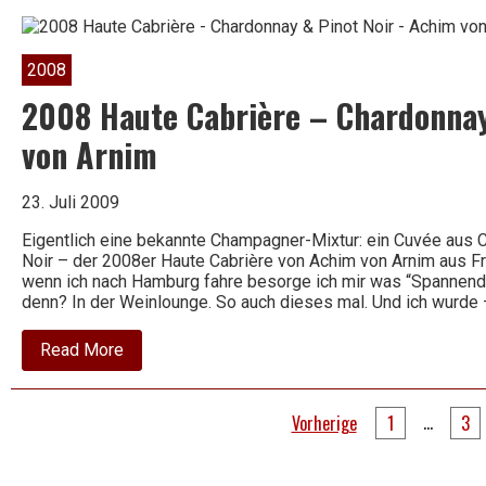
Cuvée
Mythique
2008
2008 Haute Cabrière – Chardonnay
von Arnim
23. Juli 2009
Eigentlich eine bekannte Champagner-Mixtur: ein Cuvée aus 
Noir – der 2008er Haute Cabrière von Achim von Arnim aus Fr
wenn ich nach Hamburg fahre besorge ich mir was “Spannendes
denn? In der Weinlounge. So auch dieses mal. Und ich wurde
about
Read More
2008
Haute
Cabrière
Seitennummerierung
–
…
Vorherige
1
3
Chardonnay
der
&
Pinot