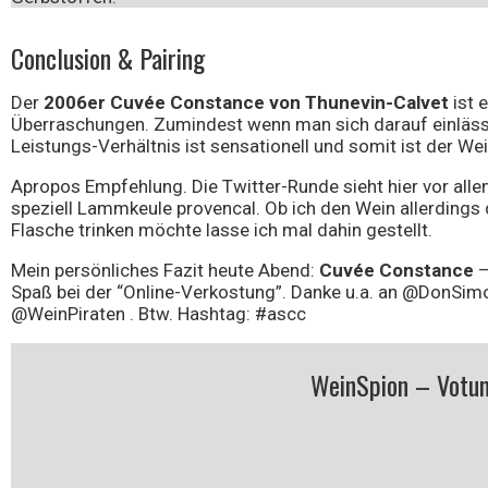
Conclusion & Pairing
Der
2006er Cuvée Constance von Thunevin-Calvet
ist 
Überraschungen. Zumindest wenn man sich darauf einlässt
Leistungs-Verhältnis ist sensationell und somit ist der W
Apropos Empfehlung. Die Twitter-Runde sieht hier vor all
speziell Lammkeule provencal. Ob ich den Wein allerdings 
Flasche trinken möchte lasse ich mal dahin gestellt.
Mein persönliches Fazit heute Abend:
Cuvée Constance
–
Spaß bei der “Online-Verkostung”. Danke u.a. an @DonSim
@WeinPiraten . Btw. Hashtag: #ascc
WeinSpion – Votu