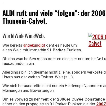
ALDI ruft und viele “folgen”: der 200
Wein
Thunevin-Calvet.
WorldWideWineWeb.
Wie bereits
angekündigt
geht es heute um
einen Wein mit immerhin 91
Parker
-Punkten.
Ob das was heißen muss oder es sich hier nur um heiße L
rauszufinden sein.
Allerdings bin ich diesmal nicht alleine, sondern verkoste
Usern aus der weiten Twitter-Welt (s.u.).
Wie sich herausstellte nicht nur ein Heidenspaß, sonder
Meinungen und Bewertungen.
Um es vorweg zu nehmen: der
2006er Cuvée Constance
näher an den propagierten 91 Parker-Punkten als der
2007