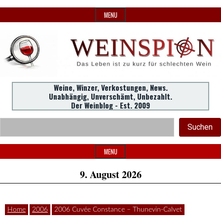
Skip
MENU
to
content
Weine,
Weine, Winzer, Verkostungen, News.
WeinSpion
Unabhängig, Unverschämt, Unbezahlt.
Winzer,
Der Weinblog - Est. 2009
Header
Verkostungen.
Suc
Suchen
Widget
|
Area
MENU
9. August 2026
Das
Home
2006
2006 Cuvée Constance – Thunevin-Calvet