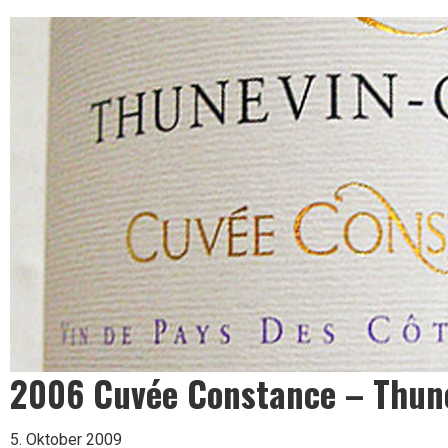
Leben
ist
zu
kurz
für
2006 Cuvée Constance – Thune
schlechten
5. Oktober 2009