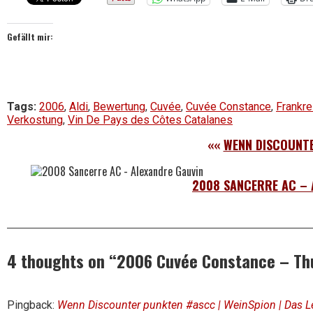
Gefällt mir:
Tags:
2006
,
Aldi
,
Bewertung
,
Cuvée
,
Cuvée Constance
,
Frankre
Verkostung
,
Vin De Pays des Côtes Catalanes
««
WENN DISCOUNT
2008 SANCERRE AC – 
4 thoughts on “
2006 Cuvée Constance – Thu
Pingback:
Wenn Discounter punkten #ascc | WeinSpion | Das Le