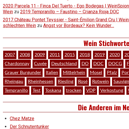
2020 Parcela 11 - Finca Del Tuerto - Ego Bodegas | WeinSpion 
Wein
zu
2019 Tempranillo – Faustino – Crianza Rioja DOC
2017 Château Pontet Teyssier - Saint-Émilion Grand Cru | Wein
schlechten Wein
zu
Angst vor Bordeaux? Kein Wunder…
Wein Stichwort
2007
2008
2009
2011
2015
2018
2019
2020
2
Chardonnay
Cuvée
Deutschland
DO
DOC
DOCG
F
Grauer Burgunder
Italien
Mittelrhein
Mosel
Pfalz
Por
Rheingau
Rheinhessen
Riesling
Rosé
Rotwein
Sauvig
Tempranillo
Test
Toskana
trocken
VDP
Verkostung
Die Anderen im N
Chez Matze
Der Schnutentunker