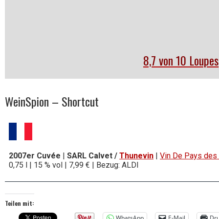
8,7 von 10 Loupes
WeinSpion – Shortcut
2007er Cuvée
|
SARL Calvet /
Thunevin
|
Vin De Pays des
0,75 l | 15 % vol | 7,99 € | Bezug: ALDI
Teilen mit:
WhatsApp
E-Mail
Dr