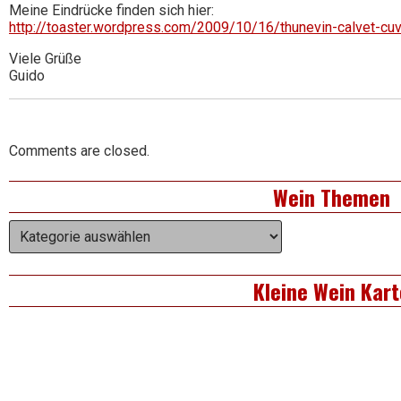
Meine Eindrücke finden sich hier:
http://toaster.wordpress.com/2009/10/16/thunevin-calvet-c
Viele Grüße
Guido
Comments are closed.
Right
Wein Themen
Asides
Wein
Themen
Kleine Wein Kart