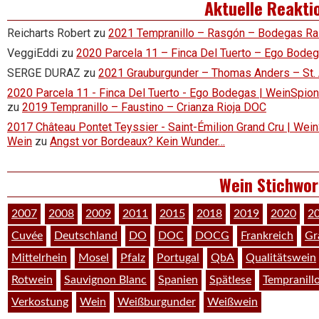
Aktuelle Reakti
Reicharts Robert
zu
2021 Tempranillo – Rasgón – Bodegas R
VeggiEddi
zu
2020 Parcela 11 – Finca Del Tuerto – Ego Bode
SERGE DURAZ
zu
2021 Grauburgunder – Thomas Anders – St.
2020 Parcela 11 - Finca Del Tuerto - Ego Bodegas | WeinSpion 
zu
2019 Tempranillo – Faustino – Crianza Rioja DOC
2017 Château Pontet Teyssier - Saint-Émilion Grand Cru | Wein
Wein
zu
Angst vor Bordeaux? Kein Wunder…
Wein Stichwor
2007
2008
2009
2011
2015
2018
2019
2020
2
Cuvée
Deutschland
DO
DOC
DOCG
Frankreich
Gr
Mittelrhein
Mosel
Pfalz
Portugal
QbA
Qualitätswein
Rotwein
Sauvignon Blanc
Spanien
Spätlese
Tempranill
Verkostung
Wein
Weißburgunder
Weißwein