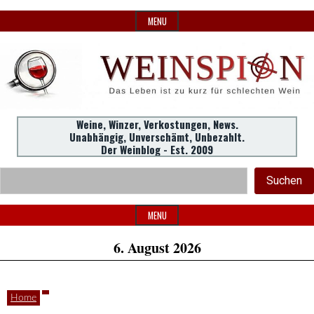
Skip
MENU
to
content
Weine,
Weine, Winzer, Verkostungen, News.
WeinSpion
Unabhängig, Unverschämt, Unbezahlt.
Winzer,
Der Weinblog - Est. 2009
Header
Verkostungen.
Suc
Suchen
Widget
|
Area
MENU
6. August 2026
Das
Home