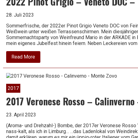
2022 Pinot Grigio – Veneto DOC –
Masi
28. Juli 2023
Sommerfrische, der 2022er Pinot Grigio Veneto DOC von Feink
Weißwein unter weißen Terrassenschirmen. Mein diesjähriger 
Sommernachtsparty von Weinfreund Mario in der ARKADE in B
mein eigenes Jubelfest hinein feiern. Neben Leckereien vom 
about
Read More
2022
Pinot
Grigio
–
Veneto
DOC
2017
–
Käfer
2017 Veronese Rosso – Calinverno
23. April 2023
(Aroma- und Drehzahl-) Bombe, der 2017er Veronese Rosso “
nass-kalt, als ich in Limburg… …das Ladenlokal von Weindire
damit erklären, warum es mir ein üppig-roter Italiener vom 