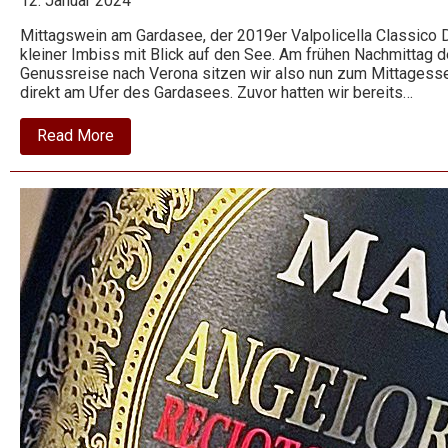
12. Januar 2024
Mittagswein am Gardasee, der 2019er Valpolicella Classico D
kleiner Imbiss mit Blick auf den See. Am frühen Nachmittag d
Genussreise nach Verona sitzen wir also nun zum Mittagessen
direkt am Ufer des Gardasees. Zuvor hatten wir bereits…
about
Read More
2019
Valpolicella
Classico
–
Pozzetto
–
Ugolini