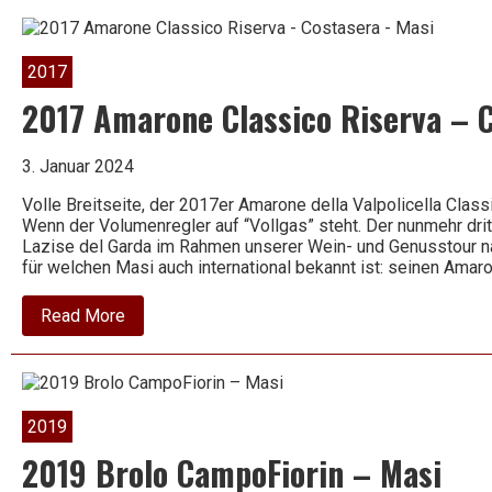
Classico
–
Angelorum
–
2017
Masi
2017 Amarone Classico Riserva – 
3. Januar 2024
Volle Breitseite, der 2017er Amarone della Valpolicella Cla
Wenn der Volumenregler auf “Vollgas” steht. Der nunmehr dri
Lazise del Garda im Rahmen unserer Wein- und Genusstour na
für welchen Masi auch international bekannt ist: seinen Amaro
about
Read More
2017
Amarone
Classico
Riserva
–
Costasera
2019
–
Masi
2019 Brolo CampoFiorin – Masi