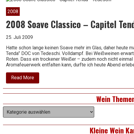
Classico
DOC
2008
–
Cantina
2008 Soave Classico – Capitel Ten
di
Negrar
25. Juli 2009
Hatte schon lange keinen Soave mehr im Glas, daher heute m
Tenda” DOC von Tedeschi. Volldampf. Bei Weißweinen erwartet
Roten. Dass ein trockener Weißer – zudem noch nicht einmal
Aromafeuerwerk entfalten kann, durfte ich heute Abend erleb
about
Read More
2008
Soave
Classico
Right
Wein Theme
–
Capitel
Asides
Tenda
Wein
–
Themen
Tedeschi
Kleine Wein Ka