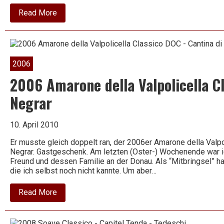
about
Read More
2008
Pinot
Grigio
Bianco
–
Lajara
2006
Organic
2006 Amarone della Valpolicella C
Negrar
10. April 2010
Er musste gleich doppelt ran, der 2006er Amarone della Valpo
Negrar. Gastgeschenk. Am letzten (Oster-) Wochenende war i
Freund und dessen Familie an der Donau. Als “Mitbringsel” h
die ich selbst noch nicht kannte. Um aber…
about
Read More
2006
Amarone
della
Valpolicella