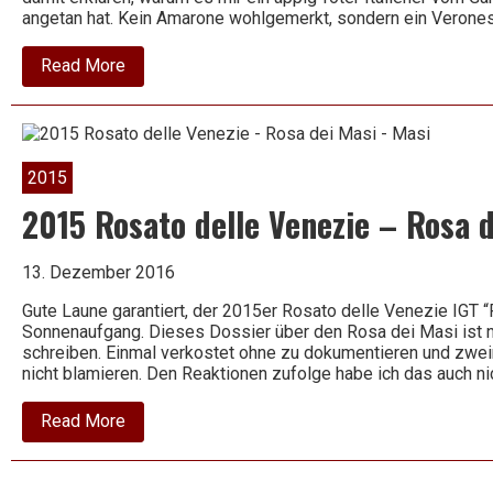
angetan hat. Kein Amarone wohlgemerkt, sondern ein Verone
about
Read More
2017
Veronese
Rosso
–
Calinverno
–
2015
Monte
Zovo
2015 Rosato delle Venezie – Rosa 
13. Dezember 2016
Gute Laune garantiert, der 2015er Rosato delle Venezie IGT “
Sonnenaufgang. Dieses Dossier über den Rosa dei Masi ist n
schreiben. Einmal verkostet ohne zu dokumentieren und zweim
nicht blamieren. Den Reaktionen zufolge habe ich das auch ni
about
Read More
2015
Rosato
delle
Venezie