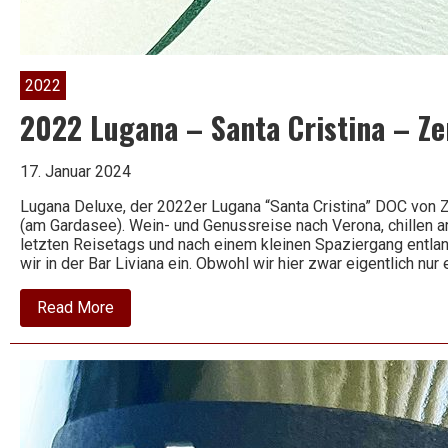
Wein
2022
2022 Lugana – Santa Cristina – Ze
17. Januar 2024
Lugana Deluxe, der 2022er Lugana “Santa Cristina” DOC von
(am Gardasee). Wein- und Genussreise nach Verona, chillen 
letzten Reisetags und nach einem kleinen Spaziergang entla
wir in der Bar Liviana ein. Obwohl wir hier zwar eigentlich nur 
about
Read More
2022
Lugana
–
Santa
Cristina
–
Zenato