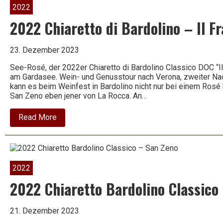
Alte
2022
–
Zeni
2022 Chiaretto di Bardolino – Il F
23. Dezember 2023
See-Rosé, der 2022er Chiaretto di Bardolino Classico DOC “I
am Gardasee. Wein- und Genusstour nach Verona, zweiter Nac
kann es beim Weinfest in Bardolino nicht nur bei einem Rosé 
San Zeno eben jener von La Rocca. An…
about
Read More
2022
Chiaretto
di
Bardolino
–
Il
2022
Frate
–
2022 Chiaretto Bardolino Classico
La
Rocca
21. Dezember 2023