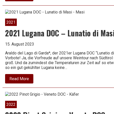
2022
Rosso
Veronese
–
Il
Pianetto
2021
2021 Lugana DOC – Lunatio di Mas
15. August 2023
Araldo del Lago di Garda*, der 2021er Lugana DOC “Lunatio d
Vorbote! Ja, die Vorfreude auf unsere Weintour nach Südtirol
groß. Und da zumindest die Temperaturen zur Zeit auf so et
so ein gut gekühlter Lugana keine…
about
Read More
2021
Lugana
DOC
–
Lunatio
di
2022
Masi
–