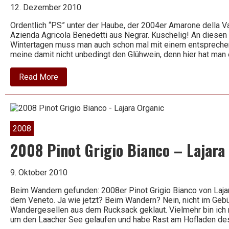
12. Dezember 2010
Ordentlich “PS” unter der Haube, der 2004er Amarone della Va
Azienda Agricola Benedetti aus Negrar. Kuschelig! An diesen
Wintertagen muss man auch schon mal mit einem entsprechen
meine damit nicht unbedingt den Glühwein, denn hier hat ma
about
Read More
2004
Amarone
della
Valpolicella
Classico
DOC
2008
–
La
2008 Pinot Grigio Bianco – Lajara
Villa
–
Azienda
9. Oktober 2010
Agricola
Benedetti
Beim Wandern gefunden: 2008er Pinot Grigio Bianco von Lajara
dem Veneto. Ja wie jetzt? Beim Wandern? Nein, nicht im Geb
Wandergesellen aus dem Rucksack geklaut. Vielmehr bin ich 
um den Laacher See gelaufen und habe Rast am Hofladen de