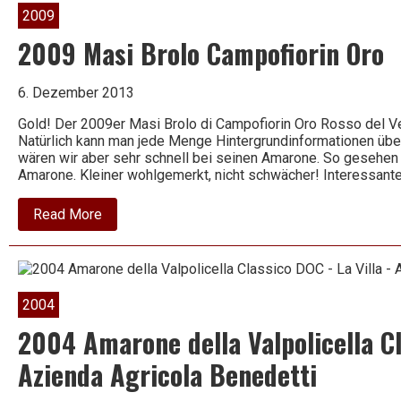
–
2009
Rosa
dei
2009 Masi Brolo Campofiorin Oro
Masi
–
Masi
6. Dezember 2013
Gold! Der 2009er Masi Brolo di Campofiorin Oro Rosso del V
Natürlich kann man jede Menge Hintergrundinformationen übe
wären wir aber sehr schnell bei seinen Amarone. So gesehen i
Amarone. Kleiner wohlgemerkt, nicht schwächer! Interessan
about
Read More
2009
Masi
Brolo
Campofiorin
Oro
2004
2004 Amarone della Valpolicella Cl
Azienda Agricola Benedetti