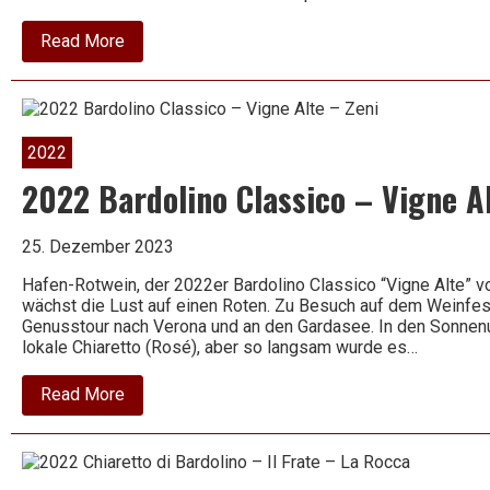
about
Read More
2019
Valpolicella
Classico
Superiore
–
Toar
2022
–
Masi
2022 Bardolino Classico – Vigne Al
25. Dezember 2023
Hafen-Rotwein, der 2022er Bardolino Classico “Vigne Alte” vo
wächst die Lust auf einen Roten. Zu Besuch auf dem Weinfes
Genusstour nach Verona und an den Gardasee. In den Sonnenu
lokale Chiaretto (Rosé), aber so langsam wurde es…
about
Read More
2022
Bardolino
Classico
–
Vigne