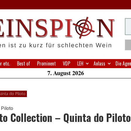
H
Su
W
A
 etc.
Best of
Prominent
VDP
LEH
Anlass
Die Age
7. August 2026
inta do Piloto
o Collection – Quinta do Piloto