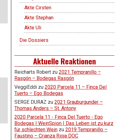
Akte Cirsten
Akte Stephan
Akte Uli
Die Dossiers
Aktuelle Reaktionen
Reicharts Robert
zu
2021 Tempranillo –
Rasgón – Bodegas Rasgón
VeggiEddi
zu
2020 Parcela 11 – Finca Del
Tuerto – Ego Bodegas
SERGE DURAZ
zu
2021 Grauburgunder –
Thomas Anders – St. Antony
2020 Parcela 11 - Finca Del Tuerto - Ego
Bodegas | WeinSpion | Das Leben ist zu kurz
für schlechten Wein
zu
2019 Tempranillo –
Faustino – Crianza Rioja DOC