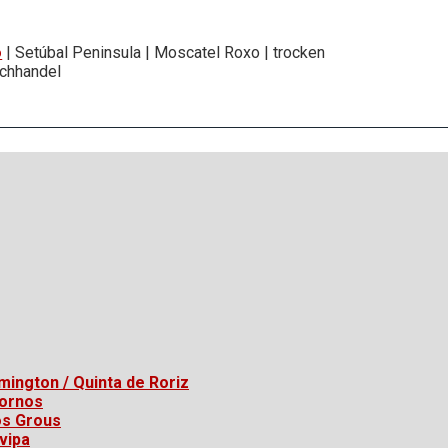
o
| Setúbal Peninsula | Moscatel Roxo | trocken
Fachhandel
mington / Quinta de Roriz
Fornos
os Grous
vipa