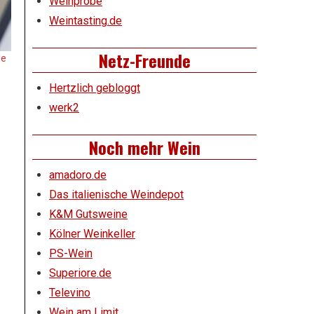
Weinprobe
Weintasting.de
Netz-Freunde
le
Hertzlich gebloggt
werk2
Noch mehr Wein
amadoro.de
Das italienische Weindepot
K&M Gutsweine
Kölner Weinkeller
PS-Wein
Superiore.de
Televino
Wein am Limit