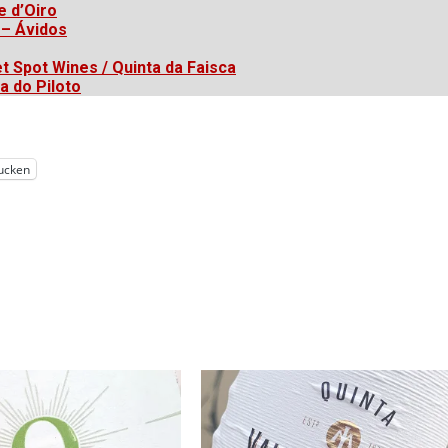
e d’Oiro
 – Ávidos
t Spot Wines / Quinta da Faisca
a do Piloto
ucken