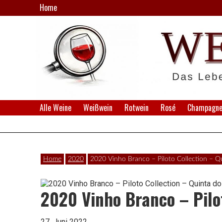
Skip
Home
to
content
Weine,
Alle Weine
Weißwein
Rotwein
Rosé
Champagner
WeinSpion
Winzer,
Verkostungen.
|
Home
2020
2020 Vinho Branco – Piloto Collection – Qu
2020 Vinho Branco – Pilot
Das
27. Juni 2022