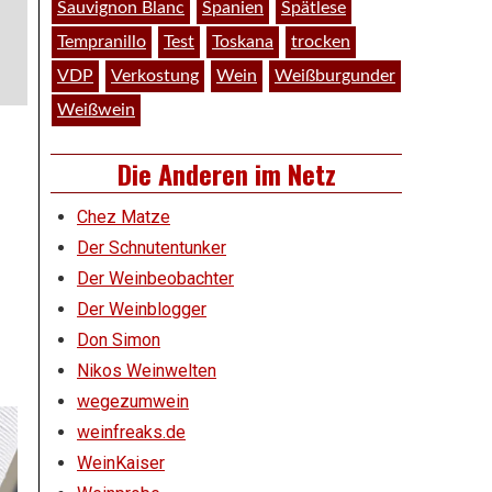
Sauvignon Blanc
Spanien
Spätlese
Tempranillo
Test
Toskana
trocken
VDP
Verkostung
Wein
Weißburgunder
Weißwein
Die Anderen im Netz
Chez Matze
Der Schnutentunker
Der Weinbeobachter
Der Weinblogger
Don Simon
Nikos Weinwelten
wegezumwein
weinfreaks.de
WeinKaiser