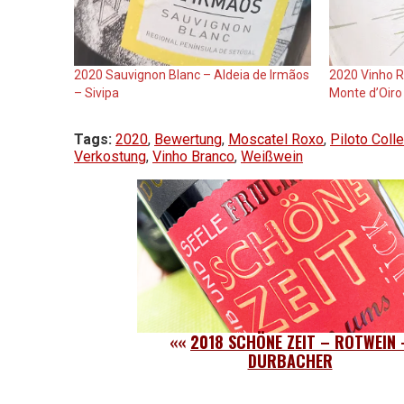
2020 Sauvignon Blanc – Aldeia de Irmãos
2020 Vinho R
– Sivipa
Monte d’Oiro
Tags:
2020
,
Bewertung
,
Moscatel Roxo
,
Piloto Colle
Verkostung
,
Vinho Branco
,
Weißwein
««
2018 SCHÖNE ZEIT – ROTWEIN 
DURBACHER