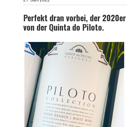
Leben
Perfekt dran vorbei, der 2020er
von der Quinta do Piloto.
ist
zu
kurz
für