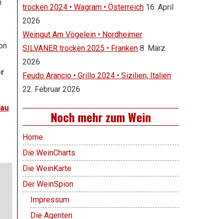
n
trocken 2024 • Wagram • Österreich
16. April
2026
Weingut Am Vögelein • Nordheimer
hon
SILVANER trocken 2025 • Franken
8. März
2026
er
Feudo Arancio • Grillo 2024 • Sizilien, Italien
22. Februar 2026
rau
Noch mehr zum Wein
Home
Die WeinCharts
Die WeinKarte
Der WeinSpion
Impressum
Die Agenten