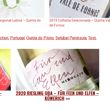
egional Lisboa – Quinta do
2019 Colheita Selecionada – Quinta Va
de Fornos
ction
,
Portugal
,
Quinta do Piloto
,
Setúbal Peninsula
,
Test
,
–
2020 RIESLING QBA – FÜR FEEN UND ELFEN –
KÖWERICH
»»