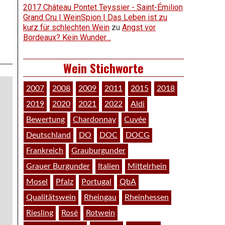
2017 Château Pontet Teyssier - Saint-Émilion
Grand Cru | WeinSpion | Das Leben ist zu
kurz für schlechten Wein
zu
Angst vor
Bordeaux? Kein Wunder…
Wein Stichworte
2007
2008
2009
2011
2015
2018
2019
2020
2021
2022
Aldi
Bewertung
Chardonnay
Cuvée
Deutschland
DO
DOC
DOCG
Frankreich
Grauburgunder
Grauer Burgunder
Italien
Mittelrhein
Mosel
Pfalz
Portugal
QbA
Qualitätswein
Rheingau
Rheinhessen
Riesling
Rosé
Rotwein