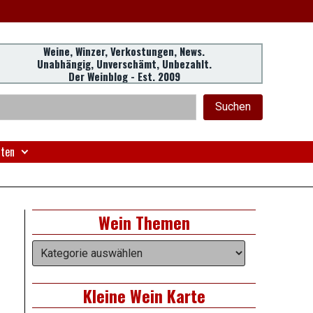
Weine, Winzer, Verkostungen, News.
Unabhängig, Unverschämt, Unbezahlt.
Der Weinblog - Est. 2009
eader
chen
Suchen
idget
rea
nten
Right
Wein Themen
Asides
Wein
Themen
Kleine Wein Karte