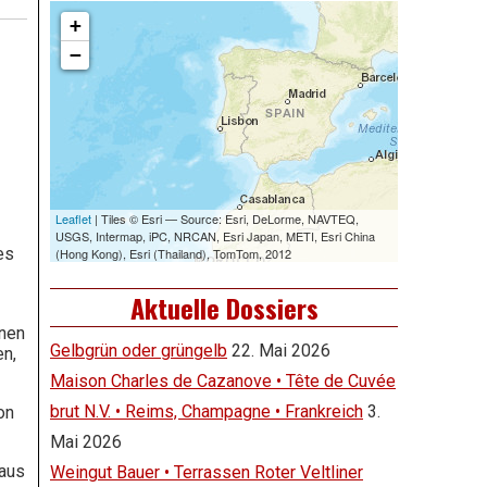
es
Aktuelle Dossiers
inen
Gelbgrün oder grüngelb
22. Mai 2026
en,
Maison Charles de Cazanove • Tête de Cuvée
brut N.V. • Reims, Champagne • Frankreich
3.
on
Mai 2026
haus
Weingut Bauer • Terrassen Roter Veltliner