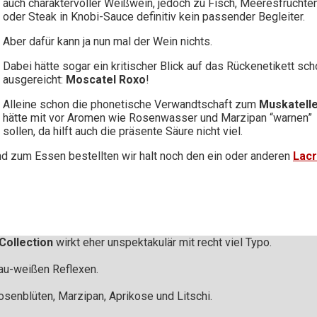
auch charaktervoller Weißwein, jedoch zu Fisch, Meeresfrüchte
oder Steak in Knobi-Sauce definitiv kein passender Begleiter.
Aber dafür kann ja nun mal der Wein nichts.
Dabei hätte sogar ein kritischer Blick auf das Rückenetikett sc
ausgereicht:
Moscatel Roxo
!
Alleine schon die phonetische Verwandtschaft zum
Muskatell
hätte mit vor Aromen wie Rosenwasser und Marzipan “warnen”
sollen, da hilft auch die präsente Säure nicht viel.
d zum Essen bestellten wir halt noch den ein oder anderen
Lac
 Collection
wirkt eher unspektakulär mit recht viel Typo.
rau-weißen Reflexen.
Rosenblüten, Marzipan, Aprikose und Litschi.