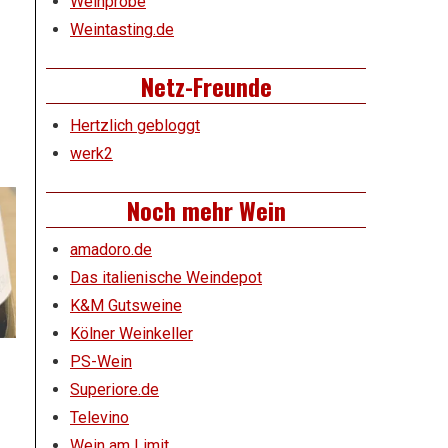
Weinprobe
Weintasting.de
Netz-Freunde
Hertzlich gebloggt
werk2
Noch mehr Wein
amadoro.de
Das italienische Weindepot
K&M Gutsweine
Kölner Weinkeller
PS-Wein
Superiore.de
Televino
Wein am Limit