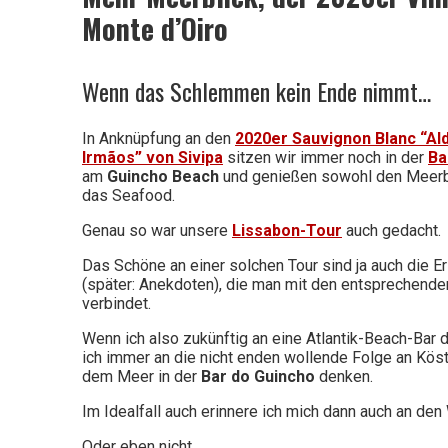
schlechten
Monte d’Oiro
Wenn das Schlemmen kein Ende nimmt…
Wein
In Anknüpfung an den
2020er Sauvignon Blanc “Al
Irmãos” von Sivipa
sitzen wir immer noch in der
Ba
am
Guincho Beach
und genießen sowohl den Meerbl
das Seafood.
Genau so war unsere
Lissabon-Tour
auch gedacht.
Das Schöne an einer solchen Tour sind ja auch die E
(später: Anekdoten), die man mit den entsprechende
verbindet.
Wenn ich also zukünftig an eine Atlantik-Beach-Bar 
ich immer an die nicht enden wollende Folge an Köst
dem Meer in der
Bar do Guincho
denken.
Im Idealfall auch erinnere ich mich dann auch an den
Oder eben nicht.