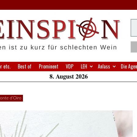
H
Su
W
A
 etc.
Best of
Prominent
VDP
LEH
Anlass
Die Age
8. August 2026
onte d’Oiro