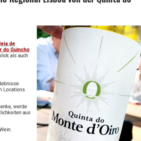
deia de
r do Guincho
ick als auch
rlebnisse
n Locations
denke, werde
lichkeiten aus
 Wein.