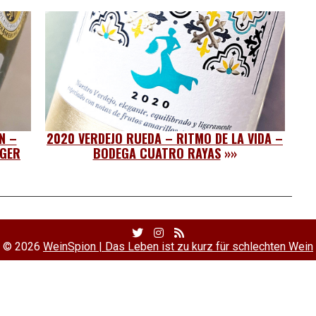
N –
2020 VERDEJO RUEDA – RITMO DE LA VIDA –
NGER
BODEGA CUATRO RAYAS
»»
Twitter
Facebook
RSS
Profile
Profile
Feed
© 2026
WeinSpion | Das Leben ist zu kurz für schlechten Wein