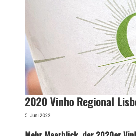
Leben
ist
zu
kurz
2020 Vinho Regional Lisb
für
5. Juni 2022
Mehr Meerblick, der
2020er Vinh