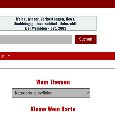
Weine, Winzer, Verkostungen, News.
Unabhängig, Unverschämt, Unbezahlt.
Der Weinblog - Est. 2009
eader
chen
Suchen
idget
rea
nten
Right
Wein Themen
Asides
Wein
Themen
Kleine Wein Karte