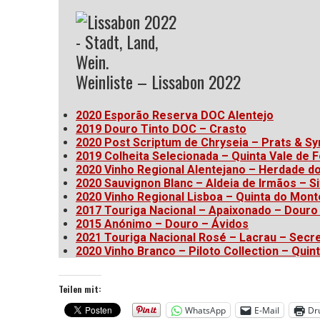
Weinliste – Lissabon 2022
2020 Esporão Reserva DOC Alentejo
2019 Douro Tinto DOC – Crasto
2020 Post Scriptum de Chryseia – Prats & Sy
2019 Colheita Selecionada – Quinta Vale de 
2020 Vinho Regional Alentejano – Herdade d
2020 Sauvignon Blanc – Aldeia de Irmãos – Si
2020 Vinho Regional Lisboa – Quinta do Mont
2017 Touriga Nacional – Apaixonado – Douro
2015 Anónimo – Douro – Ávidos
2021 Touriga Nacional Rosé – Lacrau – Secre
2020 Vinho Branco – Piloto Collection – Quint
Teilen mit:
WhatsApp
E-Mail
Dr