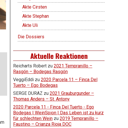
Akte Cirsten
Akte Stephan
Akte Uli
Die Dossiers
Aktuelle Reaktionen
Reicharts Robert
zu
2021 Tempranillo –
Rasgón – Bodegas Rasgón
VeggiEddi
zu
2020 Parcela 11 – Finca Del
Tuerto – Ego Bodegas
SERGE DURAZ
zu
2021 Grauburgunder –
Thomas Anders – St. Antony
2020 Parcela 11 - Finca Del Tuerto - Ego
Bodegas | WeinSpion | Das Leben ist zu kurz
für schlechten Wein
zu
2019 Tempranillo –
am
Faustino – Crianza Rioja DOC