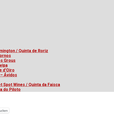
mington / Quinta de Roriz
Fornos
os Grous
vipa
e d’Oiro
 – Ávidos
t Spot Wines / Quinta da Faisca
a do Piloto
ucken