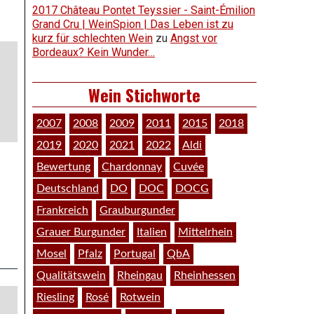
2017 Château Pontet Teyssier - Saint-Émilion
Grand Cru | WeinSpion | Das Leben ist zu
kurz für schlechten Wein
zu
Angst vor
Bordeaux? Kein Wunder…
Wein Stichworte
2007
2008
2009
2011
2015
2018
2019
2020
2021
2022
Aldi
Bewertung
Chardonnay
Cuvée
Deutschland
DO
DOC
DOCG
Frankreich
Grauburgunder
Grauer Burgunder
Italien
Mittelrhein
Mosel
Pfalz
Portugal
QbA
Qualitätswein
Rheingau
Rheinhessen
Riesling
Rosé
Rotwein