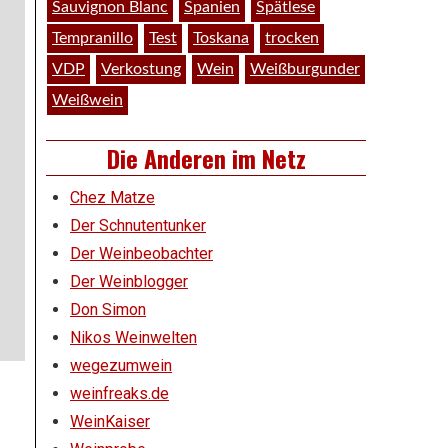
Sauvignon Blanc
Spanien
Spätlese
Tempranillo
Test
Toskana
trocken
VDP
Verkostung
Wein
Weißburgunder
Weißwein
Die Anderen im Netz
Chez Matze
Der Schnutentunker
Der Weinbeobachter
Der Weinblogger
Don Simon
Nikos Weinwelten
wegezumwein
weinfreaks.de
WeinKaiser