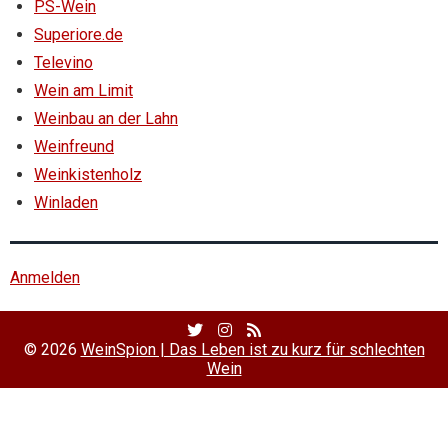
PS-Wein
Superiore.de
Televino
Wein am Limit
Weinbau an der Lahn
Weinfreund
Weinkistenholz
Winladen
Anmelden
Twitter
Facebook
RSS
Profile
Profile
Feed
© 2026
WeinSpion | Das Leben ist zu kurz für schlechten
Wein