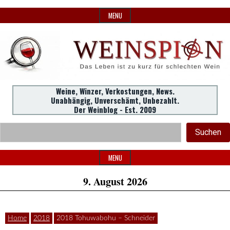
Skip
MENU
to
content
Weine,
Weine, Winzer, Verkostungen, News.
WeinSpion
Unabhängig, Unverschämt, Unbezahlt.
Winzer,
Der Weinblog - Est. 2009
Header
Verkostungen.
Suc
Suchen
Widget
|
Area
MENU
9. August 2026
Das
Home
2018
2018 Tohuwabohu – Schneider