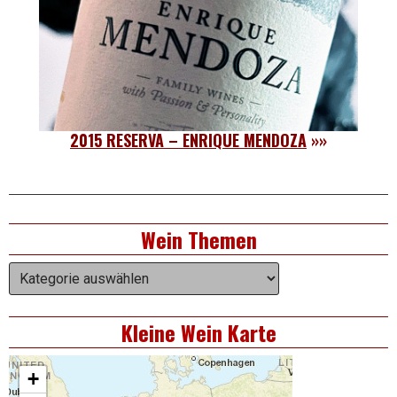
2015 RESERVA – ENRIQUE MENDOZA
»»
Right
Wein Themen
Asides
Wein
Themen
Kleine Wein Karte