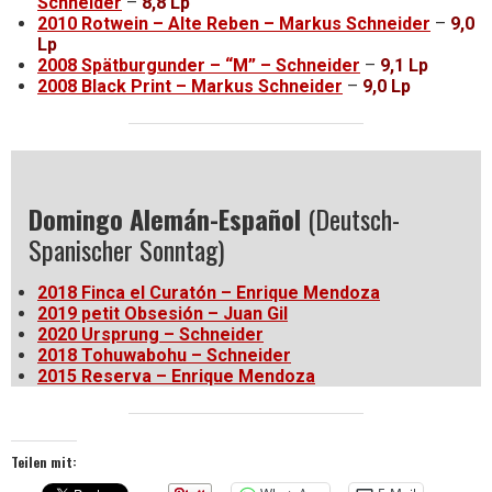
Schneider
–
8,8 Lp
2010 Rotwein – Alte Reben – Markus Schneider
–
9,0
Lp
2008 Spätburgunder – “M” – Schneider
–
9,1 Lp
2008 Black Print – Markus Schneider
–
9,0 Lp
Domingo Alemán-Español
(Deutsch-
Spanischer Sonntag)
2018 Finca el Curatón – Enrique Mendoza
2019 petit Obsesión – Juan Gil
2020 Ursprung – Schneider
2018 Tohuwabohu – Schneider
2015 Reserva – Enrique Mendoza
Teilen mit: