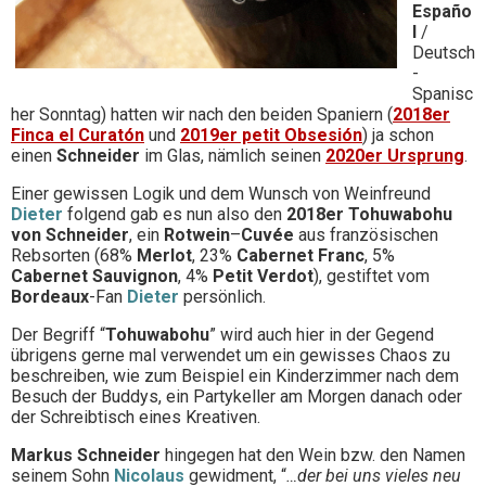
Españo
l
/
Deutsch
-
Spanisc
her Sonntag) hatten wir nach den beiden Spaniern (
2018er
Finca el Curatón
und
2019er petit Obsesión
) ja schon
einen
Schneider
im Glas, nämlich seinen
2020er Ursprung
.
Einer gewissen Logik und dem Wunsch von Weinfreund
Dieter
folgend gab es nun also den
2018er Tohuwabohu
von Schneider
, ein
Rotwein
–
Cuvée
aus französischen
Rebsorten (68%
Merlot
, 23%
Cabernet Franc
, 5%
Cabernet Sauvignon
, 4%
Petit Verdot
), gestiftet vom
Bordeaux
-Fan
Dieter
persönlich.
Der Begriff “
Tohuwabohu
” wird auch hier in der Gegend
übrigens gerne mal verwendet um ein gewisses Chaos zu
beschreiben, wie zum Beispiel ein Kinderzimmer nach dem
Besuch der Buddys, ein Partykeller am Morgen danach oder
der Schreibtisch eines Kreativen.
Markus Schneider
hingegen hat den Wein bzw. den Namen
seinem Sohn
Nicolaus
gewidment, “
…der bei uns vieles neu