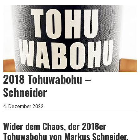
Leben
ist
zu
2018 Tohuwabohu –
kurz
Schneider
für
4. Dezember 2022
Wider dem Chaos, der 2018er
schlechten
Tohuwabohu von Markus Schneider.