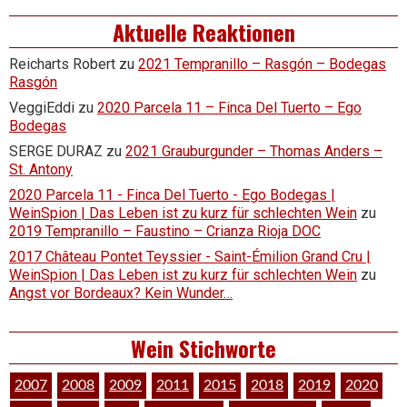
Aktuelle Reaktionen
Reicharts Robert
zu
2021 Tempranillo – Rasgón – Bodegas
Rasgón
VeggiEddi
zu
2020 Parcela 11 – Finca Del Tuerto – Ego
Bodegas
SERGE DURAZ
zu
2021 Grauburgunder – Thomas Anders –
St. Antony
2020 Parcela 11 - Finca Del Tuerto - Ego Bodegas |
WeinSpion | Das Leben ist zu kurz für schlechten Wein
zu
2019 Tempranillo – Faustino – Crianza Rioja DOC
2017 Château Pontet Teyssier - Saint-Émilion Grand Cru |
WeinSpion | Das Leben ist zu kurz für schlechten Wein
zu
Angst vor Bordeaux? Kein Wunder…
Wein Stichworte
2007
2008
2009
2011
2015
2018
2019
2020