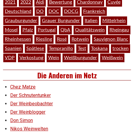
2021
2022
Aldi
Bewertung
Chardonnay
Cuvée
Deutschland
DO
DOC
DOCG
Frankreich
Grauburgunder
Grauer Burgunder
Italien
Mittelrhein
Mosel
Pfalz
Portugal
QbA
Qualitätswein
Rheingau
Rheinhessen
Riesling
Rosé
Rotwein
Sauvignon Blanc
Spanien
Spätlese
Tempranillo
Test
Toskana
trocken
VDP
Verkostung
Wein
Weißburgunder
Weißwein
Die Anderen im Netz
Chez Matze
Der Schnutentunker
Der Weinbeobachter
Der Weinblogger
Don Simon
Nikos Weinwelten