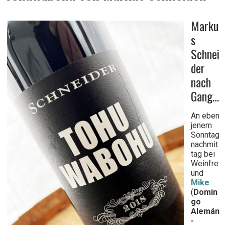
Marku
Wein
s
Schnei
der
nach
Gang…
An eben
jenem
Sonntag
nachmit
tag bei
Weinfre
und
Mike
(
Domin
go
Alemán
-