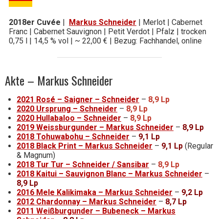
2018er Cuvée
|
Markus Schneider
| Merlot | Cabernet
Franc | Cabernet Sauvignon | Petit Verdot | Pfalz | trocken
0,75 l | 14,5 % vol | ~ 22,00 € | Bezug: Fachhandel, online
Akte – Markus Schneider
2021 Rosé – Saigner – Schneider
–
8,9 Lp
2020 Ursprung – Schneider
–
8,9 Lp
2020 Hullabaloo – Schneider
–
8,9 Lp
2019 Weissburgunder – Markus Schneider
–
8,9 Lp
2018 Tohuwabohu – Schneider
–
9,1 Lp
2018 Black Print – Markus Schneider
–
9,1 Lp
(Regular
& Magnum)
2018 Tur Tur – Schneider / Sansibar
–
8,9 Lp
2018 Kaitui – Sauvignon Blanc – Markus Schneider
–
8,9 Lp
2016 Mele Kalikimaka – Markus Schneider
–
9,2 Lp
2012 Chardonnay – Markus Schneider
–
8,7 Lp
2011 Weißburgunder – Bubeneck – Markus