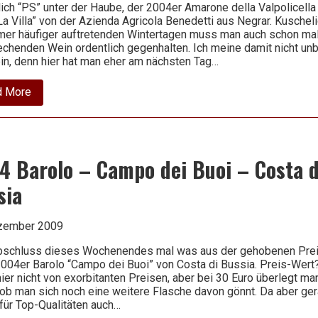
ich “PS” unter der Haube, der 2004er Amarone della Valpolicella
 Villa” von der Azienda Agricola Benedetti aus Negrar. Kuschel
mer häufiger auftretenden Wintertagen muss man auch schon ma
echenden Wein ordentlich gegenhalten. Ich meine damit nicht un
in, denn hier hat man eher am nächsten Tag…
about
d More
2004
Amarone
della
Valpolicella
Classico
DOC
4 Barolo – Campo dei Buoi – Costa d
–
La
sia
Villa
–
Azienda
zember 2009
Agricola
Benedetti
schluss dieses Wochenendes mal was aus der gehobenen Prei
2004er Barolo “Campo dei Buoi” von Costa di Bussia. Preis-Wert?
ier nicht von exorbitanten Preisen, aber bei 30 Euro überlegt ma
 ob man sich noch eine weitere Flasche davon gönnt. Da aber ge
für Top-Qualitäten auch…