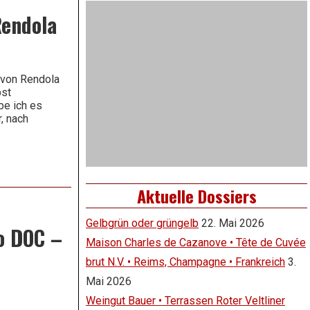
Rendola
a von Rendola
bst
be ich es
, nach
Aktuelle Dossiers
Gelbgrün oder grüngelb
22. Mai 2026
co DOC –
Maison Charles de Cazanove • Tête de Cuvée
brut N.V. • Reims, Champagne • Frankreich
3.
Mai 2026
Weingut Bauer • Terrassen Roter Veltliner