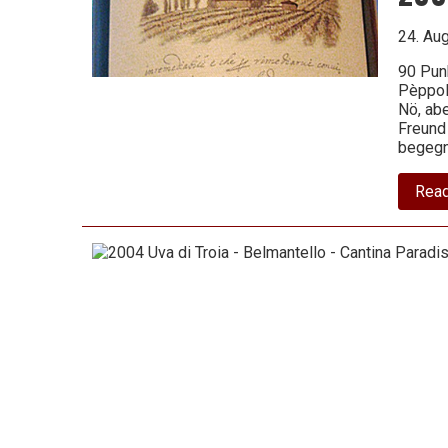
24. Au
90 Pun
Pèppoli
Nö, abe
Freund
begegn
Rea