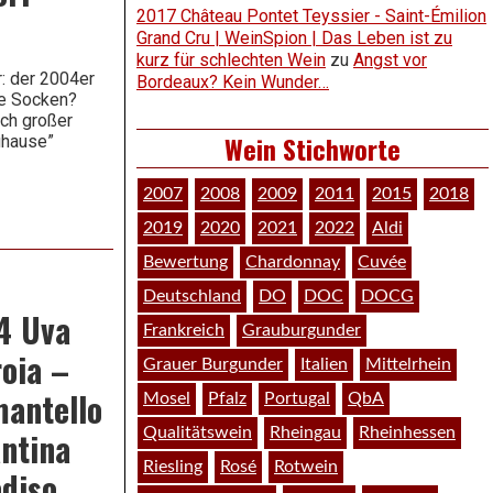
2017 Château Pontet Teyssier - Saint-Émilion
Grand Cru | WeinSpion | Das Leben ist zu
kurz für schlechten Wein
zu
Angst vor
: der 2004er
Bordeaux? Kein Wunder…
te Socken?
ich großer
Wein Stichworte
uhause”
2007
2008
2009
2011
2015
2018
2019
2020
2021
2022
Aldi
Bewertung
Chardonnay
Cuvée
Deutschland
DO
DOC
DOCG
4 Uva
Frankreich
Grauburgunder
roia –
Grauer Burgunder
Italien
Mittelrhein
antello
Mosel
Pfalz
Portugal
QbA
ntina
Qualitätswein
Rheingau
Rheinhessen
Riesling
Rosé
Rotwein
diso