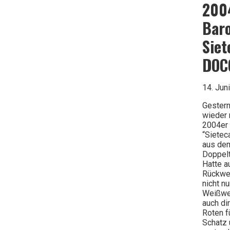
200
Baro
Siet
DOC
14. Jun
Gestern
wieder r
2004er 
“Sietec
aus de
Doppelt
Hatte a
Rückwe
nicht nu
Weißwe
auch di
Roten f
Schatz 