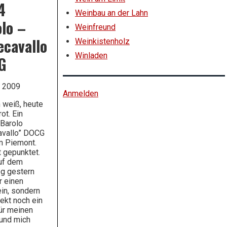
4
Weinbau an der Lahn
lo –
Weinfreund
ecavallo
Weinkistenholz
Winladen
G
i 2009
Anmelden
 weiß, heute
ot. Ein
Barolo
avallo” DOCG
m Piemont.
 gepunktet.
uf dem
g gestern
r einen
in, sondern
rekt noch ein
ür meinen
und mich