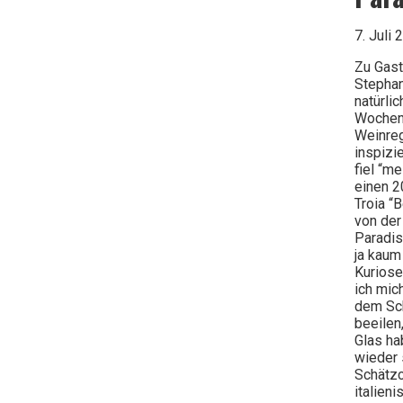
7. Juli 
Zu Gast
Stephan
natürlic
Wochen
Weinre
inspizi
fiel “m
einen 2
Troia “
von der
Paradi
ja kaum
Kurios
ich mic
dem Sc
beeilen
Glas ha
wieder 
Schätz
italien