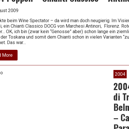
gust 2009
kte beim Wine Spectator – da wird man doch neugierig. Im Visier
, ein Chianti Classico DOCG von Marchesi Antinori, Florenz. Ro
r… OK, ich bin (zwar kein “Genosse” aber) schon lange ein zieml
 der Toskana und somit dem Chianti schon in vielen Varianten “z
et. Das war…
about
d More
2004
Pèppoli
–
Chianti
2004
Classico
–
200
Antinori
di T
Belm
– Ca
Para