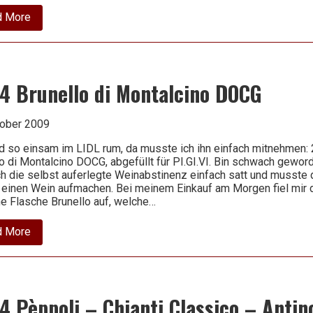
about
d More
2004
Barolo
–
Campo
dei
Buoi
4 Brunello di Montalcino DOCG
–
Costa
di
tober 2009
Bussia
nd so einsam im LIDL rum, da musste ich ihn einfach mitnehmen:
o di Montalcino DOCG, abgefüllt für PI.GI.VI. Bin schwach gewo
ch die selbst auferlegte Weinabstinenz einfach satt und musste
 einen Wein aufmachen. Bei meinem Einkauf am Morgen fiel mir 
e Flasche Brunello auf, welche…
about
d More
2004
Brunello
di
Montalcino
DOCG
 Pèppoli – Chianti Classico – Antin