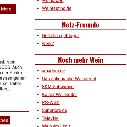
Weinprobe
Weintasting.de
about
 More
2004
Uva
Netz-Freunde
di
Troia
–
Hertzlich gebloggt
Belmantello
–
werk2
Cantina
Paradiso
Noch mehr Wein
ub sein.
 DOCG. Auch
amadoro.de
n der Schlei,
 essen gehen,
Das italienische Weindepot
ause. Daher
K&M Gutsweine
lten….
Kölner Weinkeller
PS-Wein
Superiore.de
Televino
upes
Wein am Limit