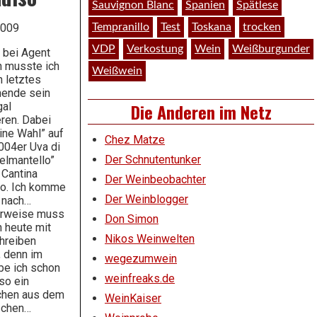
Sauvignon Blanc
Spanien
Spätlese
2009
Tempranillo
Test
Toskana
trocken
VDP
Verkostung
Wein
Weißburgunder
 bei Agent
 musste ich
Weißwein
h letztes
ende sein
Die Anderen im Netz
gal
eren. Dabei
eine Wahl” auf
Chez Matze
004er Uva di
Der Schnutentunker
Belmantello”
 Cantina
Der Weinbeobachter
so. Ich komme
Der Weinblogger
 nach…
erweise muss
Don Simon
h heute mit
Nikos Weinwelten
hreiben
, denn im
wegezumwein
be ich schon
weinfreaks.de
so ein
chen aus dem
WeinKaiser
ischen…