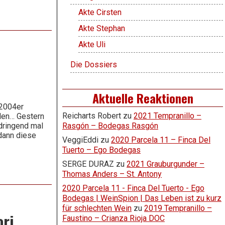
Akte Cirsten
Akte Stephan
Akte Uli
Die Dossiers
Aktuelle Reaktionen
 2004er
Reicharts Robert
zu
2021 Tempranillo –
rden… Gestern
 dringend mal
Rasgón – Bodegas Rasgón
dann diese
VeggiEddi
zu
2020 Parcela 11 – Finca Del
Tuerto – Ego Bodegas
SERGE DURAZ
zu
2021 Grauburgunder –
Thomas Anders – St. Antony
2020 Parcela 11 - Finca Del Tuerto - Ego
Bodegas | WeinSpion | Das Leben ist zu kurz
für schlechten Wein
zu
2019 Tempranillo –
ori
Faustino – Crianza Rioja DOC