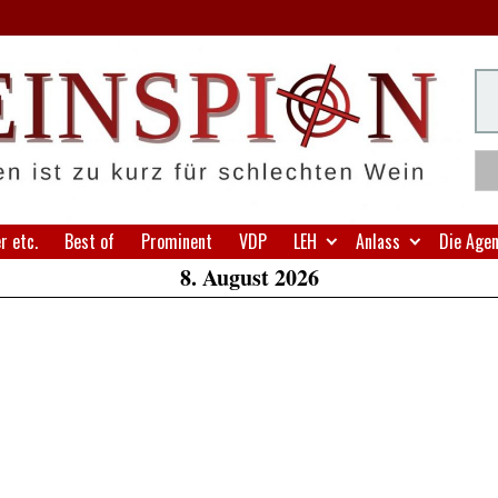
H
Su
W
A
 etc.
Best of
Prominent
VDP
LEH
Anlass
Die Age
8. August 2026