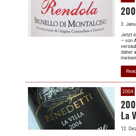
200
Leben
3. Jan
Jetzt 
ist
– von A
versaub
daher a
meinem
zu
Rea
kurz
2004
200
La V
für
12. De