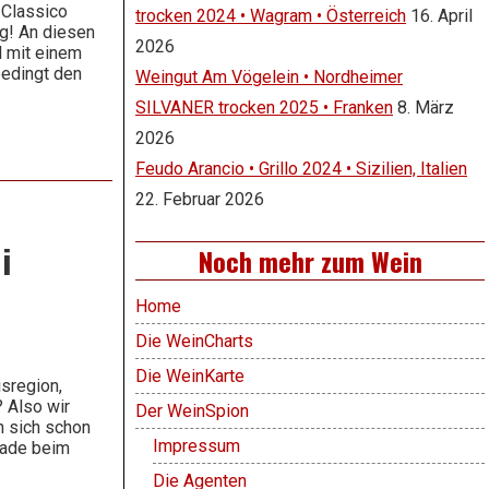
 Classico
trocken 2024 • Wagram • Österreich
16. April
ig! An diesen
2026
l mit einem
bedingt den
Weingut Am Vögelein • Nordheimer
SILVANER trocken 2025 • Franken
8. März
2026
Feudo Arancio • Grillo 2024 • Sizilien, Italien
22. Februar 2026
i
Noch mehr zum Wein
Home
Die WeinCharts
Die WeinKarte
sregion,
 Also wir
Der WeinSpion
n sich schon
Impressum
rade beim
Die Agenten