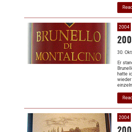
Rea
2004
200
30. Ok
Er sta
Brunell
hatte i
wieder
einzeln
Rea
2004
2004