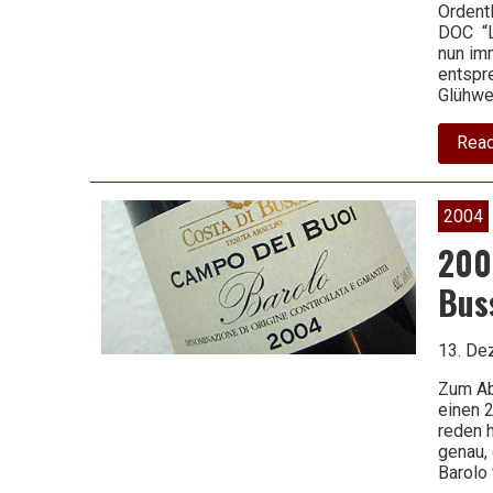
Ordentl
schlechten
DOC “La
nun im
entspr
Glühwe
Wein
Rea
2004
200
Bus
13. De
Zum Ab
einen 
reden h
genau,
Barolo 