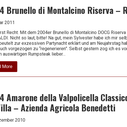
4 Brunello di Montalcino Riserva – 
uar 2011
erst Recht. Mit dem 2004er Brunello di Montalcino DOCG Riserv
LDI. Nicht so laut, bitte! Na gut, mein Sylvester habe ich mir sel
eutelt zur exzessiven Partynacht erklärt und am Neujahrstag ha
uch vorgezogen zu “regenerieren”. Selbst gestern zog ich es vor
 auswärtigen Rumpsteak lieber…
about
d More
2004
Brunello
di
Montalcino
Riserva
–
4 Amarone della Valpolicella Classi
Rendola
illa – Azienda Agricola Benedetti
zember 2010