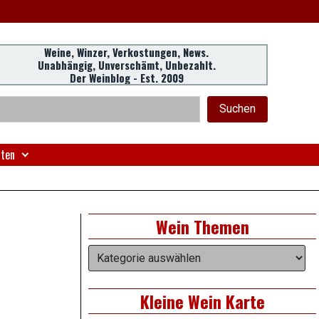
Weine, Winzer, Verkostungen, News.
Unabhängig, Unverschämt, Unbezahlt.
Der Weinblog - Est. 2009
eader
chen
Suchen
idget
rea
nten
Right
Wein Themen
Asides
Wein
Themen
Kleine Wein Karte