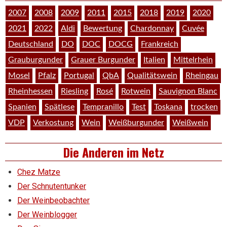
2007
2008
2009
2011
2015
2018
2019
2020
2021
2022
Aldi
Bewertung
Chardonnay
Cuvée
Deutschland
DO
DOC
DOCG
Frankreich
Grauburgunder
Grauer Burgunder
Italien
Mittelrhein
Mosel
Pfalz
Portugal
QbA
Qualitätswein
Rheingau
Rheinhessen
Riesling
Rosé
Rotwein
Sauvignon Blanc
Spanien
Spätlese
Tempranillo
Test
Toskana
trocken
VDP
Verkostung
Wein
Weißburgunder
Weißwein
Die Anderen im Netz
Chez Matze
Der Schnutentunker
Der Weinbeobachter
Der Weinblogger