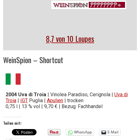
8,7 von 10 Loupes
WeinSpion – Shortcut
2004 Uva di Troia
| Vinolea Paradiso, Cerignola |
Uva di
Troia
|
IGT
Puglia |
Apulien
| trocken
0,75 l | 13 % vol | 9,70 € | Bezug: Fachhandel
Teilen mit:
WhatsApp
E-Mail