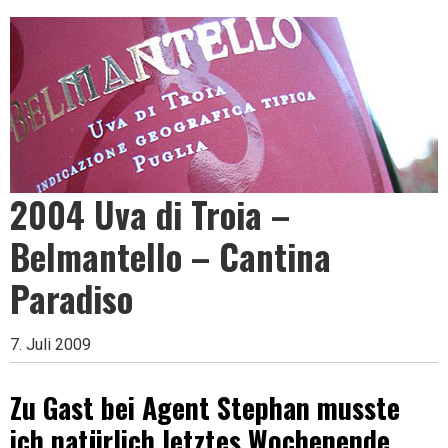
Leben
ist
zu
2004 Uva di Troia –
Belmantello – Cantina
kurz
Paradiso
für
7. Juli 2009
Zu Gast bei Agent Stephan musste
schlechten
ich natürlich letztes Wochenende