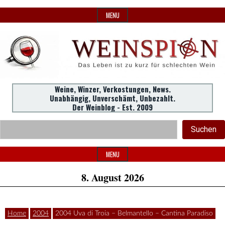
Skip
MENU
to
content
Weine,
Weine, Winzer, Verkostungen, News.
WeinSpion
Unabhängig, Unverschämt, Unbezahlt.
Winzer,
Der Weinblog - Est. 2009
Header
Verkostungen.
Suc
Suchen
Widget
|
Area
MENU
8. August 2026
Das
Home
2004
2004 Uva di Troia – Belmantello – Cantina Paradiso