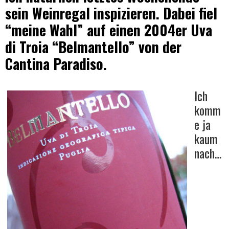
sein Weinregal inspizieren. Dabei fiel
“meine Wahl” auf einen 2004er Uva
Wein
di Troia “Belmantello” von der
Cantina Paradiso.
Ich
komm
e ja
kaum
nach…