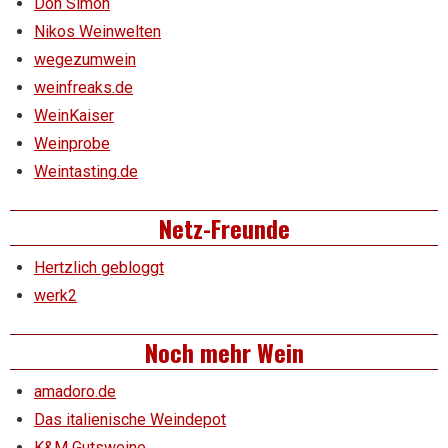
Don Simon
Nikos Weinwelten
wegezumwein
weinfreaks.de
WeinKaiser
Weinprobe
Weintasting.de
Netz-Freunde
Hertzlich gebloggt
werk2
Noch mehr Wein
amadoro.de
Das italienische Weindepot
K&M Gutsweine