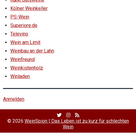
Kölner Weinkeller
PS-Wein
Superiore.de
Televino
Wein am Limit
Weinbau an der Lahn
Weinfreund
Weinkistenholz
Winladen
Anmelden
Twitter
Facebook
RSS
Profile
Profile
Feed
© 2026
WeinSpion | Das Leben ist zu kurz für schlechten
Wein