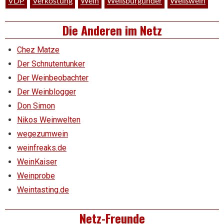
VDP
Verkostung
Wein
Weißburgunder
Weißwein
Die Anderen im Netz
Chez Matze
Der Schnutentunker
Der Weinbeobachter
Der Weinblogger
Don Simon
Nikos Weinwelten
wegezumwein
weinfreaks.de
WeinKaiser
Weinprobe
Weintasting.de
Netz-Freunde