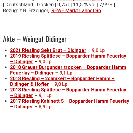
| Deutschland | trocken | 0,75 l | 11,5 % vol | 7,99 € |
Bezug: z.B. Erzeuger,
REWE Markt Lahnstein
Akte – Weingut Didinger
2021 Riesling Sekt Brut – Didinger
–
9,0 Lp
2019 Riesling Spätlese – Bopparder Hamm Feuerlay
– Didinger
–
9,0 Lp
2018 Grauer Burgunder trocken – Bopparder Hamm
Feuerlay – Didinger
–
9,1 Lp
2018 Riesling – 2samkeit – Bopparder Hamm –
Didinger & Höfler
– 9,0 Lp
2018 Riesling Spätlese – Bopparder Hamm Feuerlay
– Didinger
–
9,1 Lp
2017 Riesling Kabinett S – Bopparder Hamm Feuerlay
– Didinger
–
8,9 Lp