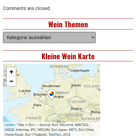
Comments are closed.
Right
Wein Themen
Asides
Wein
Themen
Kleine Wein Karte