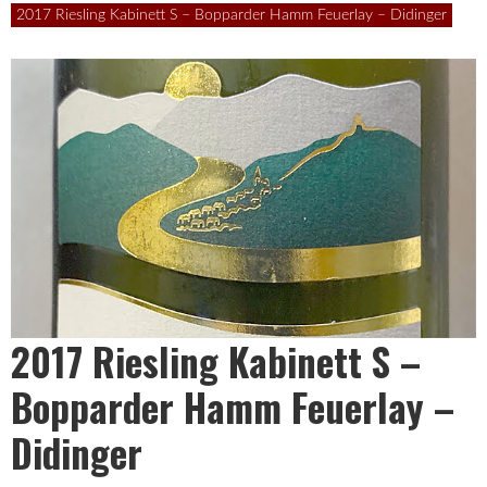
Leben
2017 Riesling Kabinett S – Bopparder Hamm Feuerlay – Didinger
ist
zu
kurz
2017 Riesling Kabinett S –
für
Bopparder Hamm Feuerlay –
Didinger
schlechten