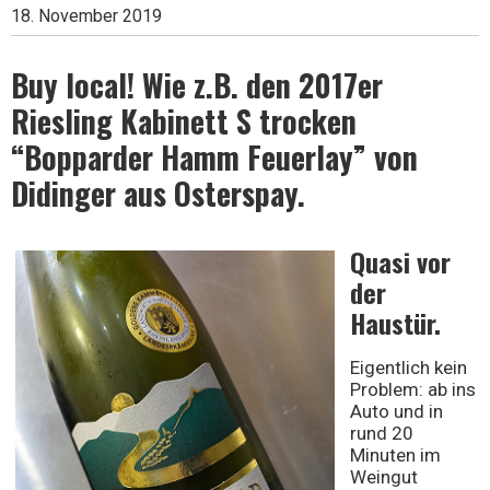
18. November 2019
Wein
Buy local! Wie z.B. den 2017er
Riesling Kabinett S trocken
“Bopparder Hamm Feuerlay” von
Didinger aus Osterspay.
Quasi vor
der
Haustür.
Eigentlich kein
Problem: ab ins
Auto und in
rund 20
Minuten im
Weingut