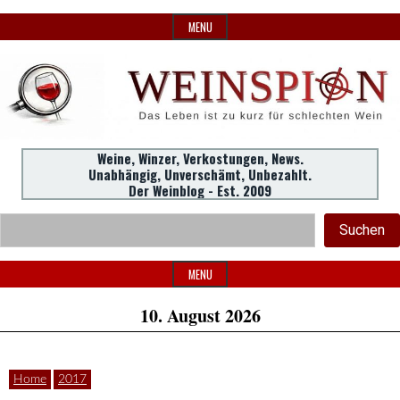
Skip
MENU
to
content
Weine,
Weine, Winzer, Verkostungen, News.
WeinSpion
Unabhängig, Unverschämt, Unbezahlt.
Winzer,
Der Weinblog - Est. 2009
Header
Verkostungen.
Suc
Suchen
Widget
|
Area
MENU
10. August 2026
Das
Home
2017