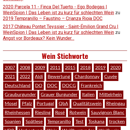
2020 Parcela 11 - Finca Del Tuerto - Ego Bodegas |
WeinSpion | Das Leben ist zu kurz für schlechten Wein
zu
2019 Tempranillo – Faustino – Crianza Rioja DOC
2017 Château Pontet Teyssier - Saint-Émilion Grand Cru |
WeinSpion | Das Leben ist zu kurz für schlechten Wein
zu
Angst vor Bordeaux? Kein Wunder…
Wein Stichworte
2007
2008
2009
2011
2015
2018
2019
2020
2021
2022
Aldi
Bewertung
Chardonnay
Cuvée
Deutschland
DO
DOC
DOCG
Frankreich
Grauburgunder
Grauer Burgunder
Italien
Mittelrhein
Mosel
Pfalz
Portugal
QbA
Qualitätswein
Rheingau
Rheinhessen
Riesling
Rosé
Rotwein
Sauvignon Blanc
Spanien
Spätlese
Tempranillo
Test
Toskana
trocken