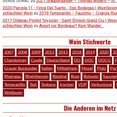
SERGE DURAZ
zu
2021 Grauburgunder – Thomas Anders – St.
2020 Parcela 11 - Finca Del Tuerto - Ego Bodegas | WeinSpion 
schlechten Wein
zu
2019 Tempranillo – Faustino – Crianza Ri
2017 Château Pontet Teyssier - Saint-Émilion Grand Cru | Wein
schlechten Wein
zu
Angst vor Bordeaux? Kein Wunder…
Wein Stichworte
2007
2008
2009
2011
2015
2018
2019
2020
2
Chardonnay
Cuvée
Deutschland
DO
DOC
DOCG
F
Grauer Burgunder
Italien
Mittelrhein
Mosel
Pfalz
Por
Rheingau
Rheinhessen
Riesling
Rosé
Rotwein
Sauvig
Tempranillo
Test
Toskana
trocken
VDP
Verkostung
Weißwein
Die Anderen im Netz