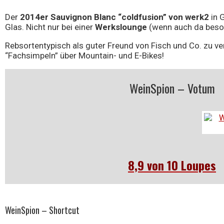
Der
2014er Sauvignon Blanc “coldfusion” von werk2
in 
Glas. Nicht nur bei einer
Werkslounge
(wenn auch da beso
Rebsortentypisch als guter Freund von Fisch und Co. zu v
“Fachsimpeln” über Mountain- und E-Bikes!
WeinSpion – Votum
8,9 von 10 Loupes
WeinSpion – Shortcut