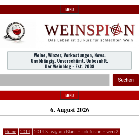
Skip
MENU
to
content
Weine,
Weine, Winzer, Verkostungen, News.
WeinSpion
Unabhängig, Unverschämt, Unbezahlt.
Winzer,
Der Weinblog - Est. 2009
Header
Verkostungen.
Suc
Suchen
Widget
|
Area
MENU
6. August 2026
Das
Home
2014
2014 Sauvignon Blanc – coldfusion – werk2