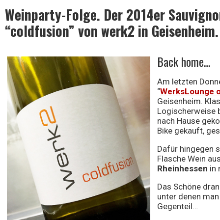
Weinparty-Folge. Der 2014er Sauvigno
“coldfusion” von werk2 in Geisenheim.
Wein
Back home…
Am letzten Donne
“
WerksLounge o
Geisenheim. Klas
Logischerweise b
nach Hause gekom
Bike gekauft, ge
Dafür hingegen s
Flasche Wein a
Rheinhessen
in 
Das Schöne dran:
unter denen man d
Gegenteil…