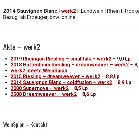
2014 Sauvignon Blanc
|
werk2
| Landwein | Rhein | trocken 
Bezug: ab Erzeuger, bzw. online
Akte – werk2
2019 Rheingau Riesling – smalltalk – werk2
–
9,0 Lp
2018 Hattenheim Riesling – dreamweaver – werk2
–
8,
werk2 meets WeinSpion
2015 Riesling – dreamweaver – werk2
–
8,8,Lp
2014 Sauvignon Blanc – coldfusion – werk2
–
8,9 Lp
2008 Supernova – werk2
–
8,5 Lp
2008 Dreamweaver – werk2
–
8,6 Lp
WeinSpion – Kontakt