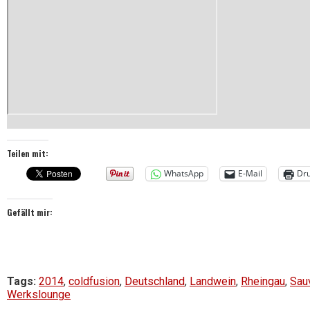
Teilen mit:
WhatsApp
E-Mail
Dr
Gefällt mir:
Tags:
2014
,
coldfusion
,
Deutschland
,
Landwein
,
Rheingau
,
Sau
Werkslounge