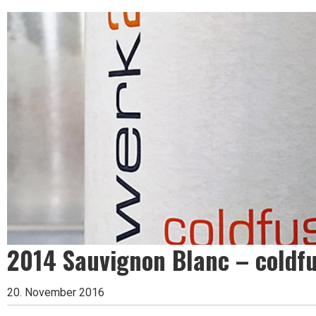
Leben
ist
zu
kurz
für
2014 Sauvignon Blanc – coldf
20. November 2016
schlechten