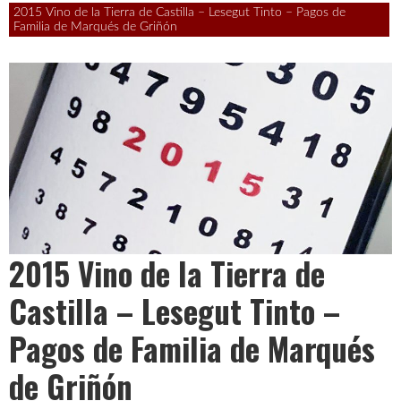
Leben
2015 Vino de la Tierra de Castilla – Lesegut Tinto – Pagos de
Familia de Marqués de Griñón
ist
zu
kurz
2015 Vino de la Tierra de
Castilla – Lesegut Tinto –
für
Pagos de Familia de Marqués
de Griñón
schlechten