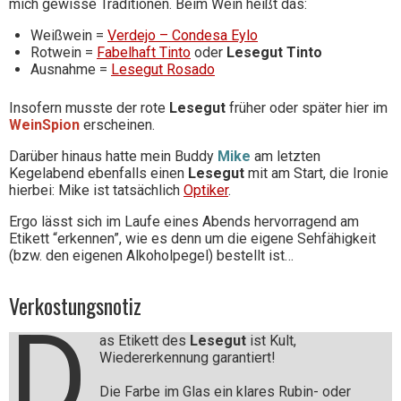
mich gewisse Traditionen. Beim Wein heißt das:
Weißwein =
Verdejo – Condesa Eylo
Rotwein =
Fabelhaft Tinto
oder
Lesegut Tinto
Ausnahme =
Lesegut Rosado
Insofern musste der rote
Lesegut
früher oder später hier im
WeinSpion
erscheinen.
Darüber hinaus hatte mein Buddy
Mike
am letzten
Kegelabend ebenfalls einen
Lesegut
mit am Start, die Ironie
hierbei: Mike ist tatsächlich
Optiker
.
Ergo lässt sich im Laufe eines Abends hervorragend am
Etikett “erkennen”, wie es denn um die eigene Sehfähigkeit
(bzw. den eigenen Alkoholpegel) bestellt ist…
Verkostungsnotiz
D
as Etikett des
Lesegut
ist Kult,
Wiedererkennung garantiert!
Die Farbe im Glas ein klares Rubin- oder