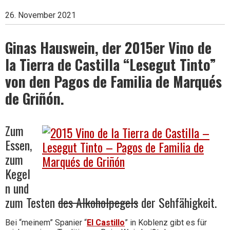
26. November 2021
Wein
Ginas Hauswein, der 2015er Vino de
la Tierra de Castilla “Lesegut Tinto”
von den Pagos de Familia de Marqués
de Griñón.
Zum
Essen,
zum
Kegel
n und
zum Testen
des Alkoholpegels
der Sehfähigkeit.
Bei “meinem” Spanier “
El Castillo
” in Koblenz gibt es für