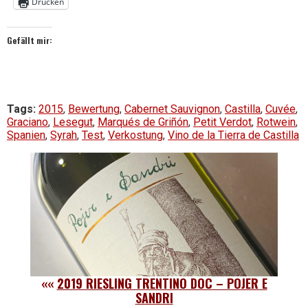
Drucken
Gefällt mir:
Tags:
2015
,
Bewertung
,
Cabernet Sauvignon
,
Castilla
,
Cuvée
,
Graciano
,
Lesegut
,
Marqués de Griñón
,
Petit Verdot
,
Rotwein
,
Spanien
,
Syrah
,
Test
,
Verkostung
,
Vino de la Tierra de Castilla
««
2019 RIESLING TRENTINO DOC – POJER E
SANDRI