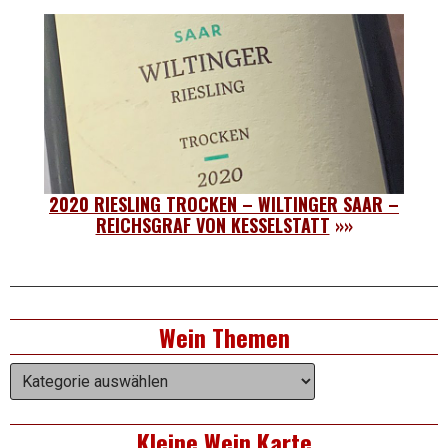
2020 RIESLING TROCKEN – WILTINGER SAAR –
REICHSGRAF VON KESSELSTATT
»»
Right
Wein Themen
Asides
Wein
Themen
Kleine Wein Karte