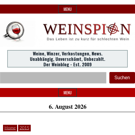
Skip
MENU
to
content
Weine,
Weine, Winzer, Verkostungen, News.
WeinSpion
Unabhängig, Unverschämt, Unbezahlt.
Winzer,
Der Weinblog - Est. 2009
Header
Verkostungen.
Suc
Suchen
Widget
|
Area
MENU
6. August 2026
Das
Home
2015