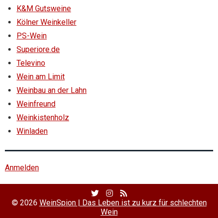
K&M Gutsweine
Kölner Weinkeller
PS-Wein
Superiore.de
Televino
Wein am Limit
Weinbau an der Lahn
Weinfreund
Weinkistenholz
Winladen
Anmelden
Twitter
Facebook
RSS
Profile
Profile
Feed
© 2026
WeinSpion | Das Leben ist zu kurz für schlechten
Wein