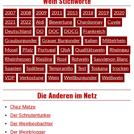
Wein Stichworte
2007
2008
2009
2011
2015
2018
2019
2020
2021
2022
Aldi
Bewertung
Chardonnay
Cuvée
Deutschland
DO
DOC
DOCG
Frankreich
Grauburgunder
Grauer Burgunder
Italien
Mittelrhein
Mosel
Pfalz
Portugal
QbA
Qualitätswein
Rheingau
Rheinhessen
Riesling
Rosé
Rotwein
Sauvignon Blanc
Spanien
Spätlese
Tempranillo
Test
Toskana
trocken
VDP
Verkostung
Wein
Weißburgunder
Weißwein
Die Anderen im Netz
Chez Matze
Der Schnutentunker
Der Weinbeobachter
Der Weinblogger