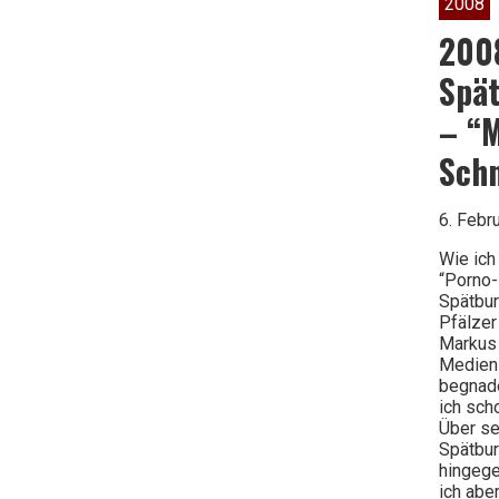
2008
2013
200
Spä
– “
Sch
6. Febr
Wie ich
“Porno-
Spätbu
Pfälzer
Markus
Medien
begnade
ich sch
Über se
Spätbur
hingege
ich abe