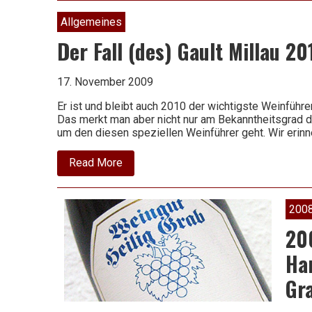
Allgemeines
Der Fall (des) Gault Millau 20
17. November 2009
Er ist und bleibt auch 2010 der wichtigste Weinfüh
Das merkt man aber nicht nur am Bekanntheitsgrad d
um den diesen speziellen Weinführer geht. Wir erinn
about
Read More
Der
Fall
(des)
Gault
200
Millau
2010
20
Ha
Gr