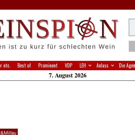
H
Su
W
A
 etc.
Best of
Prominent
VDP
LEH
Anlass
Die Age
7. August 2026
t&Millau