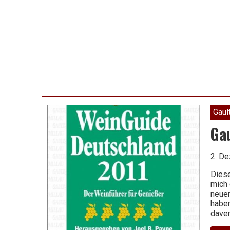
Gaul
Ga
2. D
Diese
mich 
neuen
haben
daver