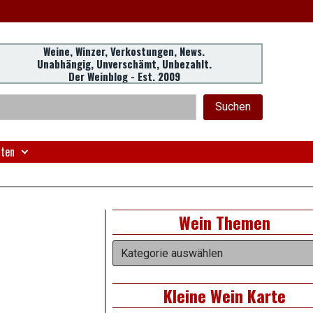
Weine, Winzer, Verkostungen, News.
Unabhängig, Unverschämt, Unbezahlt.
Der Weinblog - Est. 2009
eader
chen
Suchen
idget
rea
nten
Right
Wein Themen
Asides
Wein
Themen
Kleine Wein Karte