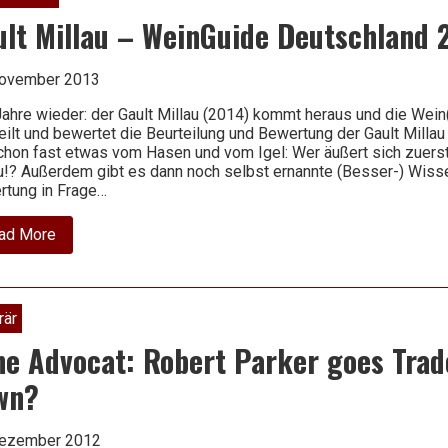
ult Millau – WeinGuide Deutschland 
November 2013
Jahre wieder: der Gault Millau (2014) kommt heraus und die Wei
eilt und bewertet die Beurteilung und Bewertung der Gault Milla
chon fast etwas vom Hasen und vom Igel: Wer äußert sich zuerst
u!? Außerdem gibt es dann noch selbst ernannte (Besser-) Wiss
rtung in Frage…
about
ad More
Gault
Millau
–
WeinGuide
Deutschland
rär
2014
ne Advocat: Robert Parker goes Tra
wn?
Dezember 2012