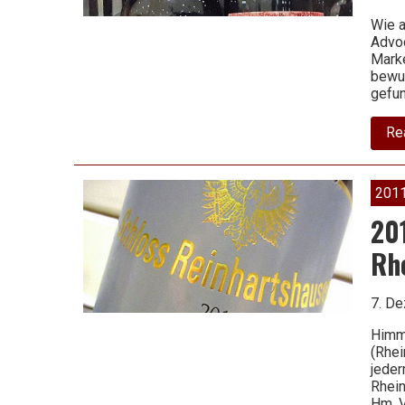
schlechten
Wie a
Advoc
Marke
bewus
Wein
gefun
Re
201
201
Rh
7. D
Himme
(Rhei
jeder
Rhein
Hm. V