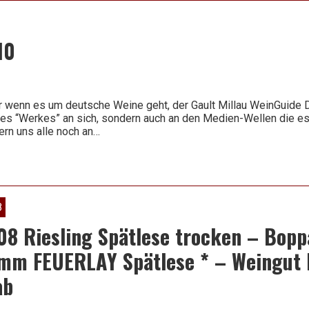
!
Selection
trocken
Vol.2
10
–
Eva
Vollmer
rer wenn es um deutsche Weine geht, der Gault Millau WeinGuide
es “Werkes” an sich, sondern auch an den Medien-Wellen die es
ern uns alle noch an…
8
08 Riesling Spätlese trocken – Bopp
mm FEUERLAY Spätlese * – Weingut 
ab