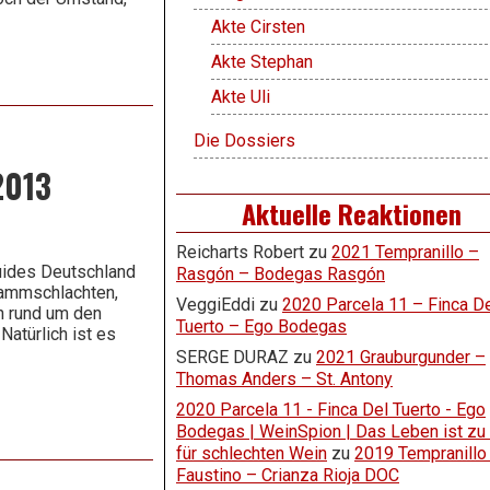
Akte Cirsten
Akte Stephan
Akte Uli
Die Dossiers
2013
Aktuelle Reaktionen
Reicharts Robert
zu
2021 Tempranillo –
uides Deutschland
Rasgón – Bodegas Rasgón
lammschlachten,
VeggiEddi
zu
2020 Parcela 11 – Finca D
 rund um den
Tuerto – Ego Bodegas
Natürlich ist es
SERGE DURAZ
zu
2021 Grauburgunder –
Thomas Anders – St. Antony
2020 Parcela 11 - Finca Del Tuerto - Ego
Bodegas | WeinSpion | Das Leben ist zu
für schlechten Wein
zu
2019 Tempranillo
Faustino – Crianza Rioja DOC