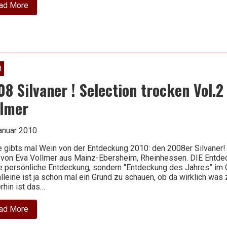
about
ad More
Gault
Millau
–
WeinGuide
Deutschland
2011
8
8 Silvaner ! Selection trocken Vol.2
llmer
anuar 2010
 gibts mal Wein von der Entdeckung 2010: den 2008er Silvaner! 
 von Eva Vollmer aus Mainz-Ebersheim, Rheinhessen. DIE Entdec
 persönliche Entdeckung, sondern “Entdeckung des Jahres” im G
lleine ist ja schon mal ein Grund zu schauen, ob da wirklich was 
hin ist das…
about
ad More
2008
Silvaner