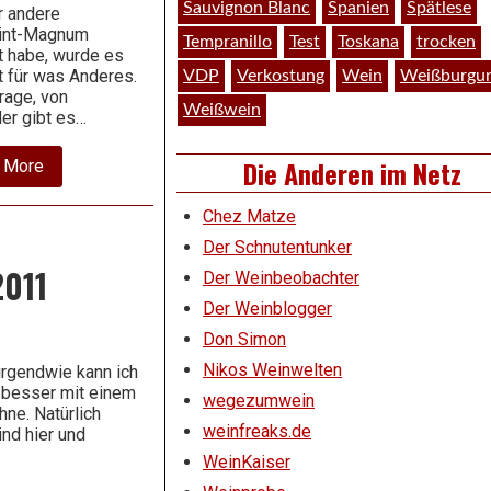
Sauvignon Blanc
Spanien
Spätlese
r andere
rint-Magnum
Tempranillo
Test
Toskana
trocken
t habe, wurde es
t für was Anderes.
VDP
Verkostung
Wein
Weißburgu
rage, von
Weißwein
er gibt es…
Die Anderen im Netz
about
 More
2008
Spätburgunder
Chez Matze
–
“M”
Der Schnutentunker
–
Schneider
2011
Der Weinbeobachter
Der Weinblogger
Don Simon
Nikos Weinwelten
irgendwie kann ich
l besser mit einem
wegezumwein
ne. Natürlich
weinfreaks.de
nd hier und
WeinKaiser