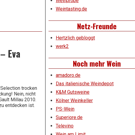
Weinprobe
Weintasting.de
Netz-Freunde
Hertzlich gebloggt
werk2
 – Eva
Noch mehr Wein
amadoro.de
Das italienische Weindepot
Selection trocken
K&M Gutsweine
kung! Nein, nicht
ault Millau 2010.
Kölner Weinkeller
zu entdecken ist.
PS-Wein
Superiore.de
Televino
Wein am Limit