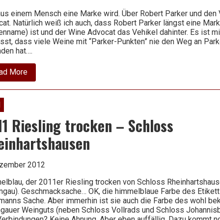
us einem Mensch eine Marke wird. Über Robert Parker und den
at. Natürlich weiß ich auch, dass Robert Parker längst eine Mar
nname) ist und der Wine Advocat das Vehikel dahinter. Es ist m
st, dass viele Weine mit “Parker-Punkten” nie den Weg an Par
den hat….
about
ad More
Wine
Advocat:
Robert
Parker
1
goes
Trademark.
1 Riesling trocken – Schloss
Or
down?
einhartshausen
ezember 2012
lblau, der 2011er Riesling trocken von Schloss Rheinhartshause
ngau). Geschmacksache… OK, die himmelblaue Farbe des Etikett i
manns Sache. Aber immerhin ist sie auch die Farbe des wohl be
gauer Weinguts (neben Schloss Vollrads und Schloss Johannisbe
erbindungen? Keine Ahnung. Aber eben auffällig. Dazu kommt n