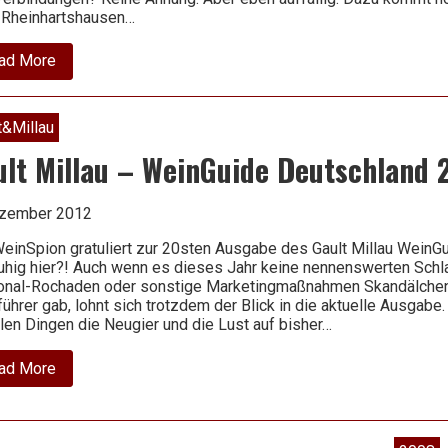
 Rheinhartshausen…
about
ad More
2011
Riesling
trocken
–
t&Millau
Schloss
Rheinhartshausen
ult Millau – WeinGuide Deutschland 
ezember 2012
einSpion gratuliert zur 20sten Ausgabe des Gault Millau WeinG
ruhig hier?! Auch wenn es dieses Jahr keine nennenswerten Sch
onal-Rochaden oder sonstige Marketingmaßnahmen Skandälchen
ührer gab, lohnt sich trotzdem der Blick in die aktuelle Ausgabe. 
llen Dingen die Neugier und die Lust auf bisher…
about
ad More
Gault
Millau
–
WeinGuide
Deutschland