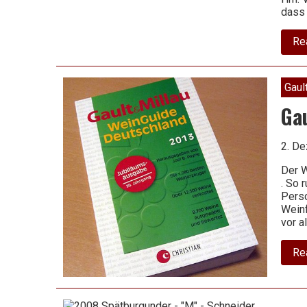
dass
Re
Gaul
Ga
2. D
Der W
. So 
Pers
Weinf
vor a
Re