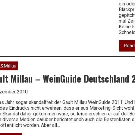
ein ode
Blackp
gepitch
mal Zei
Keine F
Schneid
Read
t&Millau
ult Millau – WeinGuide Deutschland 
ezember 2010
s Jahr sogar skandalfrei: der Gault Millau WeinGuide 2011. Und 
des Eindrucks nicht erwehren, dass er aus Marketing-Sicht woh
 Skandal daher gekommen wäre, so leise erschien er auf der Büh
 diverse Medien darüber berichtet undh auch die Bestenlisten si
öffentlicht worden. Aber all…