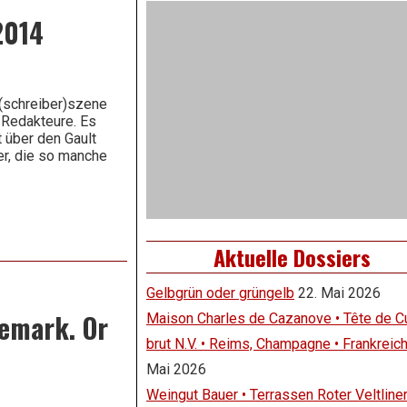
2014
n(schreiber)szene
u Redakteure. Es
 über den Gault
er, die so manche
Aktuelle Dossiers
Gelbgrün oder grüngelb
22. Mai 2026
demark. Or
Maison Charles de Cazanove • Tête de 
brut N.V. • Reims, Champagne • Frankreic
Mai 2026
Weingut Bauer • Terrassen Roter Veltline