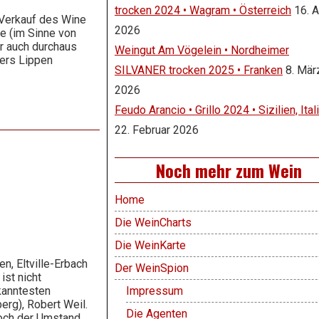
trocken 2024 • Wagram • Österreich
16. A
 Verkauf des Wine
2026
ke (im Sinne von
ir auch durchaus
Weingut Am Vögelein • Nordheimer
kers Lippen
SILVANER trocken 2025 • Franken
8. Mär
2026
Feudo Arancio • Grillo 2024 • Sizilien, Ital
22. Februar 2026
Noch mehr zum Wein
Home
Die WeinCharts
Die WeinKarte
n, Eltville-Erbach
Der WeinSpion
st nicht
kanntesten
Impressum
rg), Robert Weil.
Die Agenten
och der Umstand,