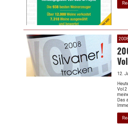
Re
200
200
Vo
12. J
Heute
Vol.2
meine
Das a
Immer
Re