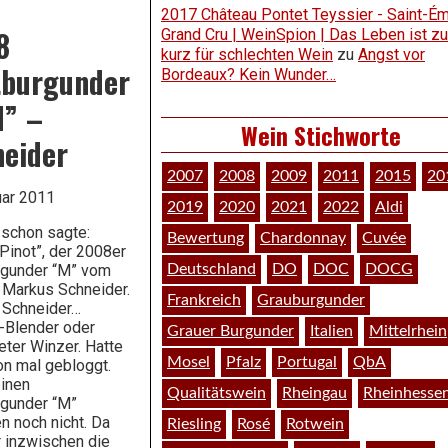
2017 Château Pontet Teyssier - Saint-Ém
8
Grand Cru | WeinSpion | Das Leben ist zu
kurz für schlechten Wein
zu
Angst vor
tburgunder
Bordeaux? Kein Wunder…
M” –
Wein Stichworte
neider
2007
2008
2009
2011
2015
20
uar 2011
2019
2020
2021
2022
Aldi
 schon sagte:
Bewertung
Chardonnay
Cuvée
Pinot”, der 2008er
Deutschland
DO
DOC
DOCG
rgunder “M” vom
 Markus Schneider.
Frankreich
Grauburgunder
 Schneider…
-Blender oder
Grauer Burgunder
Italien
Mittelrhein
ter Winzer. Hatte
Mosel
Pfalz
Portugal
QbA
on mal gebloggt.
inen
Qualitätswein
Rheingau
Rheinhesse
gunder “M”
n noch nicht. Da
Riesling
Rosé
Rotwein
r inzwischen die