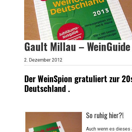
Leben
ist
Gault Millau – WeinGuide
2. Dezember 2012
zu
Der WeinSpion gratuliert zur 2
Deutschland .
kurz
für
So ruhig hier?!
Auch wenn es dieses 