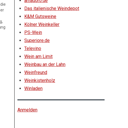
amadoro.de
die
Das italienische Weindepot
zer
K&M Gutsweine
g,
Kölner Weinkeller
ung
PS-Wein
s
 als
Superiore.de
u und
Televino
iel…
Wein am Limit
Weinbau an der Lahn
Weinfreund
Weinkistenholz
Winladen
Anmelden