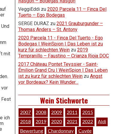
Rasgón – Bodegas Rasgón
auf
VeggiEddi
zu
2020 Parcela 11 – Finca Del
zer
Tuerto – Ego Bodegas
SERGE DURAZ
zu
2021 Grauburgunder –
. Und
Thomas Anders – St. Antony
2020 Parcela 11 - Finca Del Tuerto - Ego
amm
Bodegas | WeinSpion | Das Leben ist zu
kurz für schlechten Wein
zu
2019
t mit
Tempranillo – Faustino – Crianza Rioja DOC
2017 Château Pontet Teyssier - Saint-
Émilion Grand Cru | WeinSpion | Das Leben
ist zu kurz für schlechten Wein
zu
Angst
den.
vor Bordeaux? Kein Wunder…
 vor
Wein Stichworte
 Fest
2007
2008
2009
2011
2015
e ich
2018
2019
2020
2021
2022
Aldi
rn
e
Bewertung
Chardonnay
Cuvée