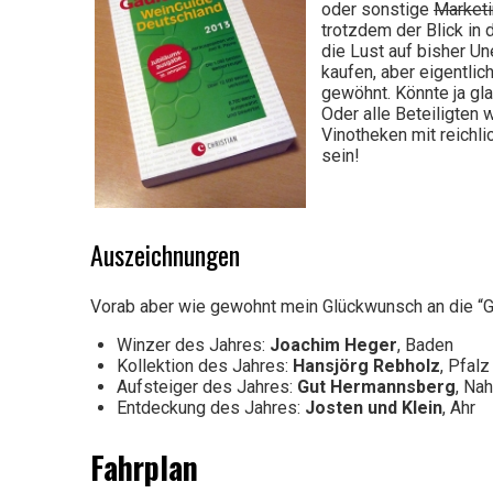
oder sonstige
Market
schlechten
trotzdem der Blick in 
die Lust auf bisher Un
kaufen, aber eigentli
gewöhnt. Könnte ja gla
Wein
Oder alle Beteiligten 
Vinotheken mit reichli
sein!
Auszeichnungen
Vorab aber wie gewohnt mein Glückwunsch an die “
Winzer des Jahres:
Joachim Heger
, Baden
Kollektion des Jahres:
Hansjörg Rebholz
, Pfalz
Aufsteiger des Jahres:
Gut Hermannsberg
, Na
Entdeckung des Jahres:
Josten und Klein
, Ahr
Fahrplan