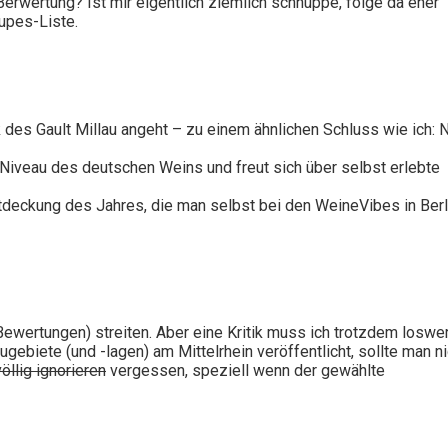
Berwertung? Ist mir eigentlich ziemlich schnuppe, folge da eher
upes-Liste.
s Gault Millau angeht – zu einem ähnlichen Schluss wie ich: N
Niveau des deutschen Weins und freut sich über selbst erlebte
tdeckung des Jahres, die man selbst bei den WeineVibes in Berl
Bewertungen) streiten. Aber eine Kritik muss ich trotzdem loswe
biete (und -lagen) am Mittelrhein veröffentlicht, sollte man ni
völlig ignorieren
vergessen, speziell wenn der gewählte