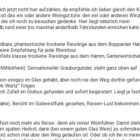
 jetzt nicht hier aufzählen, da empfehle ich lieber gleich den K
, ist das ein oder andere Weingut bzw. den ein oder anderen Win
r die ich noch zu besuchen gedenke. Hier liegt natürlich mein
lb rund einer bis maximal anderthalb Fahrstunden erreichen kann
zahlbare, phantastische trockene Rieslinge aus dem Bopparder H
eine Empfehlung für jede Rheintour.
enfalls klasse trockene Rieslinge aus dem Hamm, Gartenwirtschaf
Mittelrhein). Sensationeller Grauburgunder, steht ganz oben auf
Schon einiges im Glas gehabt, aber noch nie den Weg dorthin gefun
k Würtz” folgen.
h Zufall im Globus gefunden und sofort begeistert. Liegt ja fast
ahe). Bericht im Südwestfunk gesehen, Riesen-Lust bekommen.
 fast noch mehr als Reise- denn als reiner Weinführer. Damit steh
t im späten Herbst, darin (bei einem guten Glas Wein) zu schmöke
n) schon mal über den Weg gelaufen ist. Oder ob ich ihn in mein