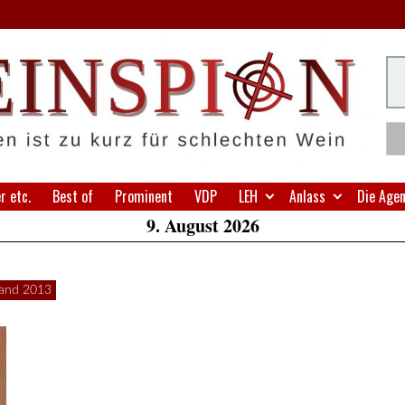
H
Su
W
A
 etc.
Best of
Prominent
VDP
LEH
Anlass
Die Age
9. August 2026
land 2013