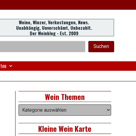
Weine, Winzer, Verkostungen, News.
Unabhängig, Unverschämt, Unbezahlt.
Der Weinblog - Est. 2009
eader
chen
Suchen
idget
rea
nten
Right
Wein Themen
Asides
Wein
Themen
Kleine Wein Karte