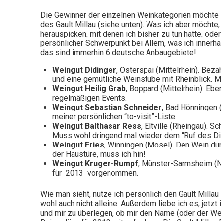
Die Gewinner der einzelnen Weinkategorien möchte ich
des Gault Millau (siehe unten). Was ich aber möchte
herauspicken, mit denen ich bisher zu tun hatte, ode
persönlicher Schwerpunkt bei Allem, was ich innerha
das sind immerhin 6 deutsche Anbaugebiete!
Weingut Didinger
, Osterspai (Mittelrhein). Be
und eine gemütliche Weinstube mit Rheinblick. M
Weingut Heilig Grab
, Boppard (Mittelrhein). Eb
regelmäßigen Events.
Weingut Sebastian Schneider
, Bad Hönningen (
meiner persönlichen “to-visit”-Liste.
Weingut Balthasar Ress
, Eltville (Rheingau). 
Muss wohl dringend mal wieder dem “Ruf des Dir
Weingut Fries
, Winningen (Mosel). Den Wein durc
der Haustüre, muss ich hin!
Weingut Kruger-Rumpf
, Münster-Sarmsheim (N
für 2013 vorgenommen.
Wie man sieht, nutze ich persönlich den Gault Millau
wohl auch nicht alleine. Außerdem liebe ich es, jetz
und mir zu überlegen, ob mir den Name (oder der Wei