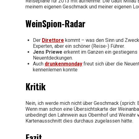
Reisepläne für 2013 mit aufnehme. Die Gault Millau 
meinem eigenen Geschmack und meiner eigenen Lo
WeinSpion-Radar
Der
Direttore
kommt – was den Sinn und Zweck de
Experten, aber ein schöner (Reise-) Führer.
Jens Priewe
erkennt im Ganzen ein gestiegens 
Neuentdeckungen.
Auch
drunkenmonday
freut sich über die Neuen
kennenlernen konnte
Kritik
Nein, ich werde mich nicht über Geschmack (sprich: 
Wenn man schon eine Übersichtskarte der Weinanbauge
unbedingt den Lahnwein aus Obernhof und Weinähr
Kartenausschnitt dies durchaus zugelassen hätte.
Fazit