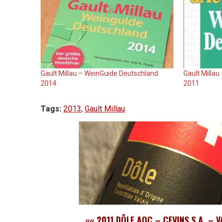
Gault Millau – WeinGuide Deutschland
Gault Milla
2014
2011
Tags:
2013
,
Gault Millau
««
2011 DÔLE AOC – CEVINS S.A. – V