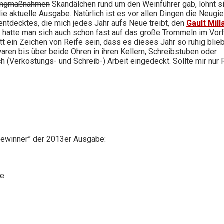
ingmaßnahmen
Skandälchen rund um den Weinführer gab, lohnt s
die aktuelle Ausgabe. Natürlich ist es vor allen Dingen die Neugie
entdecktes, die mich jedes Jahr aufs Neue treibt, den
Gault Mill
ch hatte man sich auch schon fast auf das große Trommeln im Vor
tt ein Zeichen von Reife sein, dass es dieses Jahr so ruhig blieb
waren bis über beide Ohren in ihren Kellern, Schreibstuben oder
ch (Verkostungs- und Schreib-) Arbeit eingedeckt. Sollte mir nur 
Gewinner” der 2013er Ausgabe:
he