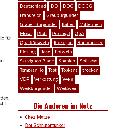
Deutschland
DO
DOC
DOCG
Frankreich
Grauburgunder
Grauer Burgunder
Italien
Mittelrhein
Mosel
Pfalz
Portugal
QbA
ix für
Qualitätswein
Rheingau
Rheinhessen
Riesling
Rosé
Rotwein
in
Sauvignon Blanc
Spanien
Spätlese
Tempranillo
Test
Toskana
trocken
VDP
Verkostung
Wein
Weißburgunder
Weißwein
rden.
Die Anderen im Netz
cht
Chez Matze
Der Schnutentunker