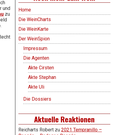
ich
r und
Home
au
zu
Die WeinCharts
feld
.
Die WeinKarte
Recht
Der WeinSpion
Impressum
Die Agenten
Akte Cirsten
Akte Stephan
Akte Uli
Die Dossiers
Aktuelle Reaktionen
Reicharts Robert
zu
2021 Tempranillo –