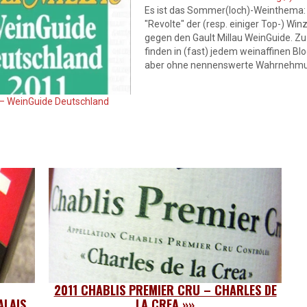
Es ist das Sommer(loch)-Weinthema: 
"Revolte" der (resp. einiger Top-) Win
gegen den Gault Millau WeinGuide. Zu
finden in (fast) jedem weinaffinen Blo
aber ohne nennenswerte Wahrnehm
durch die Konsumenten außerhalb de
Web. Nein, ich möchte nicht unbedingt
u – WeinGuide Deutschland
Nächster auf dem "bösen" Gault Milla
seinem geschassten Chefredakteur D
2011 CHABLIS PREMIER CRU – CHARLES DE
ALAIS
LA CREA
»»