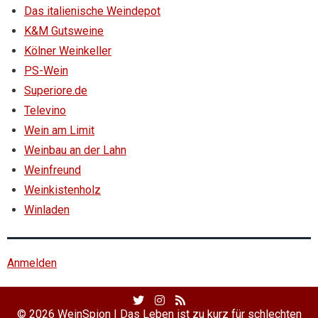
Das italienische Weindepot
K&M Gutsweine
Kölner Weinkeller
PS-Wein
Superiore.de
Televino
Wein am Limit
Weinbau an der Lahn
Weinfreund
Weinkistenholz
Winladen
Anmelden
Twitter
Facebook
RSS
Profile
Profile
Feed
© 2026
WeinSpion | Das Leben ist zu kurz für schlechten