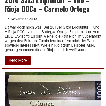
2010 Saxa Loquuntur – uno –
Rioja DOCa – Carmelo Ortega
17. November 2013
Da war doch noch was. Der 2010er Saxa Loquuntur – uno
– Rioja DOCa von den Bodegas Ortega Ezquerro. Und von
LIDL. Erwischt! Es gibt Weine, die kaufe ich im Supermarkt
wegen des Etiketts. Zumindest insofern mich der Wein
sowieso interessiert. Wie ein Rioja zum Beispiel. Also,
genau genommen dieser Rioja hier. Ich weiß auch…
about
Read More
2010
Saxa
Loquuntur
–
uno
–
Rioja
DOCa
–
Carmelo
Ortega