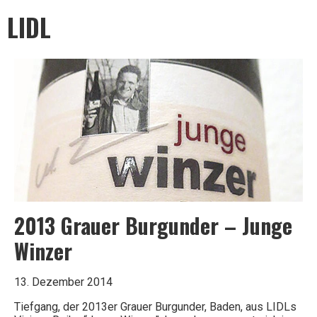
Leben
LIDL
ist
zu
kurz
2013 Grauer Burgunder – Junge
für
Winzer
13. Dezember 2014
schlechten
Tiefgang, der 2013er Grauer Burgunder, Baden, aus LIDLs