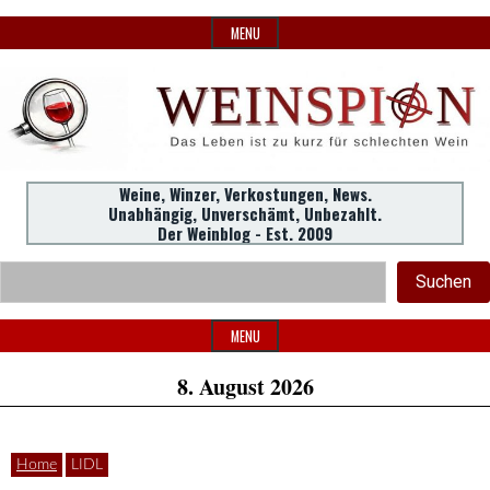
Skip
MENU
to
content
Weine,
Weine, Winzer, Verkostungen, News.
WeinSpion
Unabhängig, Unverschämt, Unbezahlt.
Winzer,
Der Weinblog - Est. 2009
Header
Verkostungen.
Suc
Suchen
Widget
|
Area
MENU
8. August 2026
Das
Home
LIDL