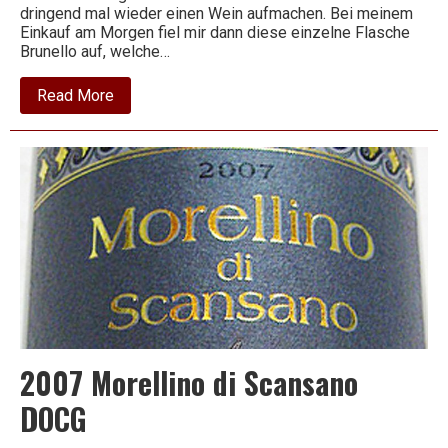
dringend mal wieder einen Wein aufmachen. Bei meinem
Einkauf am Morgen fiel mir dann diese einzelne Flasche
Brunello auf, welche…
about
Read More
2004
Brunello
di
Montalcino
DOCG
2007 Morellino di Scansano
DOCG