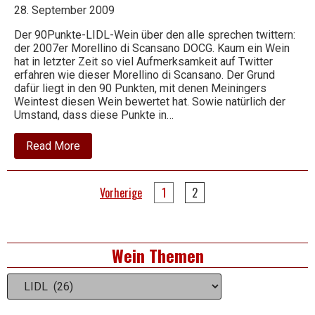
28. September 2009
Der 90Punkte-LIDL-Wein über den alle sprechen twittern:
der 2007er Morellino di Scansano DOCG. Kaum ein Wein
hat in letzter Zeit so viel Aufmerksamkeit auf Twitter
erfahren wie dieser Morellino di Scansano. Der Grund
dafür liegt in den 90 Punkten, mit denen Meiningers
Weintest diesen Wein bewertet hat. Sowie natürlich der
Umstand, dass diese Punkte in…
about
Read More
2007
Morellino
di
Seitennummerierung
Scansano
Vorherige
1
2
DOCG
der
Beiträge
Right
Wein Themen
Asides
Wein
Themen