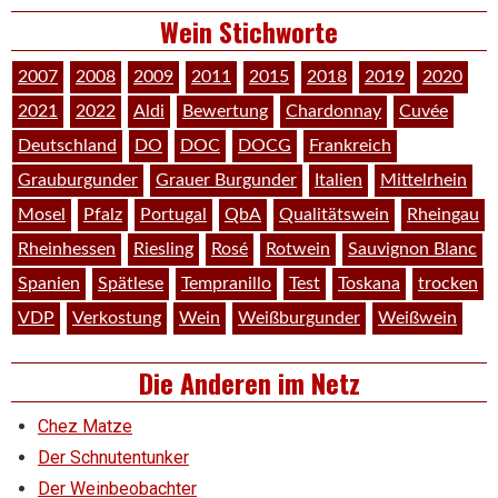
Wein Stichworte
2007
2008
2009
2011
2015
2018
2019
2020
2021
2022
Aldi
Bewertung
Chardonnay
Cuvée
Deutschland
DO
DOC
DOCG
Frankreich
Grauburgunder
Grauer Burgunder
Italien
Mittelrhein
Mosel
Pfalz
Portugal
QbA
Qualitätswein
Rheingau
Rheinhessen
Riesling
Rosé
Rotwein
Sauvignon Blanc
Spanien
Spätlese
Tempranillo
Test
Toskana
trocken
VDP
Verkostung
Wein
Weißburgunder
Weißwein
Die Anderen im Netz
Chez Matze
Der Schnutentunker
Der Weinbeobachter