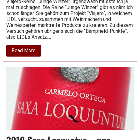
Viajero-Reihe “Junge Winzer”. Irgendwann musste ich ja
mal zuschlagen. Die Reihe “Junge Winzer” gibt es nämlich
schon länger. Sie gehört zum Projekt “Viajero“, in welchem
Wein
LIDL versucht, zusammen mit Weinmachern und
Weinexperten marktreife Produkte zu kreieren. Zu diesem
Versuch gehören übrigens auch die “Bampfield-Punkte”,
also LIDLs Ansatz,…
about
Read More
2013
Grauer
Burgunder
–
Junge
Winzer