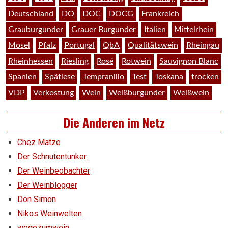
Deutschland
DO
DOC
DOCG
Frankreich
Grauburgunder
Grauer Burgunder
Italien
Mittelrhein
Mosel
Pfalz
Portugal
QbA
Qualitätswein
Rheingau
Rheinhessen
Riesling
Rosé
Rotwein
Sauvignon Blanc
Spanien
Spätlese
Tempranillo
Test
Toskana
trocken
VDP
Verkostung
Wein
Weißburgunder
Weißwein
Die Anderen im Netz
Chez Matze
Der Schnutentunker
Der Weinbeobachter
Der Weinblogger
Don Simon
Nikos Weinwelten
wegezumwein