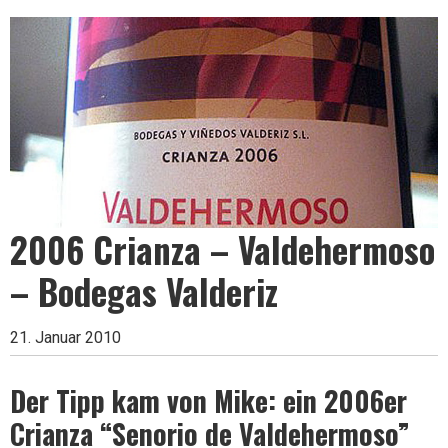
Leben
ist
zu
2006 Crianza – Valdehermoso
kurz
– Bodegas Valderiz
für
21. Januar 2010
Der Tipp kam von Mike: ein 2006er
schlechten
Crianza “Senorio de Valdehermoso”