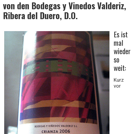
von den Bodegas y Vinedos Valderiz,
Ribera del Duero, D.O.
Wein
Es ist
mal
wieder
so
weit:
Kurz
vor