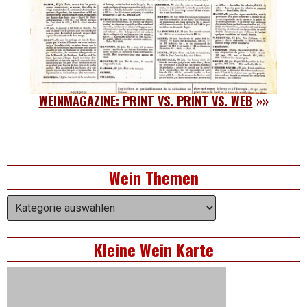
WEINMAGAZINE: PRINT VS. PRINT VS. WEB
»»
Right
Wein Themen
Asides
Wein
Themen
Kleine Wein Karte