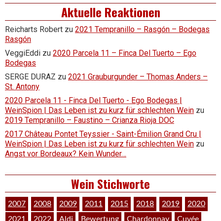
Aktuelle Reaktionen
Reicharts Robert
zu
2021 Tempranillo – Rasgón – Bodegas
Rasgón
VeggiEddi
zu
2020 Parcela 11 – Finca Del Tuerto – Ego
Bodegas
SERGE DURAZ
zu
2021 Grauburgunder – Thomas Anders –
St. Antony
2020 Parcela 11 - Finca Del Tuerto - Ego Bodegas |
WeinSpion | Das Leben ist zu kurz für schlechten Wein
zu
2019 Tempranillo – Faustino – Crianza Rioja DOC
2017 Château Pontet Teyssier - Saint-Émilion Grand Cru |
WeinSpion | Das Leben ist zu kurz für schlechten Wein
zu
Angst vor Bordeaux? Kein Wunder…
Wein Stichworte
2007
2008
2009
2011
2015
2018
2019
2020
2021
2022
Aldi
Bewertung
Chardonnay
Cuvée