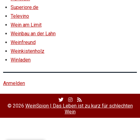
Superiore.de
Televino
Wein am Limit
Weinbau an der Lahn
Weinfreund
Weinkistenholz
Winladen
Anmelden
Twitter
Facebook
RSS
Profile
Profile
Feed
© 2026
WeinSpion | Das Leben ist zu kurz für schlechten
Wein