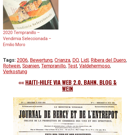
2020 Tempranillo –
Vendimia Seleccionada –
Emilio Moro
Tags:
2006
,
Bewertung
,
Crianza
,
DO
,
Lidl
,
Ribera del Duero
,
Rotwein
,
Spanien
,
Tempranillo
,
Test
,
Valdehermoso
,
Verkostung
««
HAITI-HILFE VIA WEB 2.0. BAHN, BLOG &
WEIN