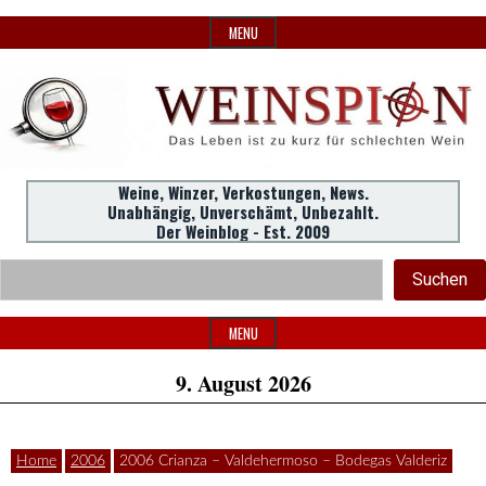
Skip
MENU
to
content
Weine,
Weine, Winzer, Verkostungen, News.
WeinSpion
Unabhängig, Unverschämt, Unbezahlt.
Winzer,
Der Weinblog - Est. 2009
Header
Verkostungen.
Suc
Suchen
Widget
|
Area
MENU
9. August 2026
Das
Home
2006
2006 Crianza – Valdehermoso – Bodegas Valderiz