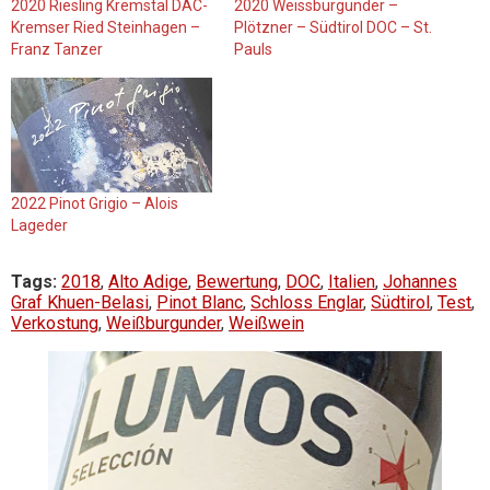
2020 Riesling Kremstal DAC-
2020 Weissburgunder –
Kremser Ried Steinhagen –
Plötzner – Südtirol DOC – St.
Franz Tanzer
Pauls
2022 Pinot Grigio – Alois
Lageder
Tags:
2018
,
Alto Adige
,
Bewertung
,
DOC
,
Italien
,
Johannes
Graf Khuen-Belasi
,
Pinot Blanc
,
Schloss Englar
,
Südtirol
,
Test
,
Verkostung
,
Weißburgunder
,
Weißwein