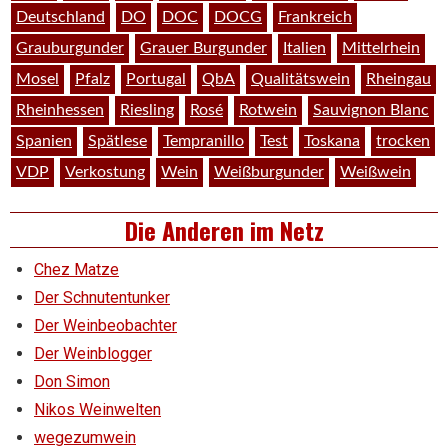
Deutschland
DO
DOC
DOCG
Frankreich
Grauburgunder
Grauer Burgunder
Italien
Mittelrhein
Mosel
Pfalz
Portugal
QbA
Qualitätswein
Rheingau
Rheinhessen
Riesling
Rosé
Rotwein
Sauvignon Blanc
Spanien
Spätlese
Tempranillo
Test
Toskana
trocken
VDP
Verkostung
Wein
Weißburgunder
Weißwein
Die Anderen im Netz
Chez Matze
Der Schnutentunker
Der Weinbeobachter
Der Weinblogger
Don Simon
Nikos Weinwelten
wegezumwein