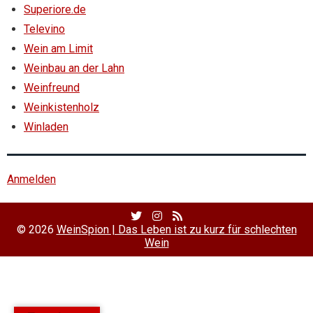
Superiore.de
Televino
Wein am Limit
Weinbau an der Lahn
Weinfreund
Weinkistenholz
Winladen
Anmelden
Twitter
Facebook
RSS
Profile
Profile
Feed
© 2026
WeinSpion | Das Leben ist zu kurz für schlechten
Wein