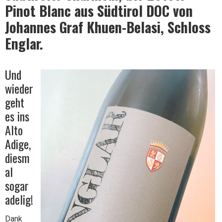
Pinot Blanc aus Südtirol DOC von
Johannes Graf Khuen-Belasi, Schloss
Wein
Englar.
Und
wieder
geht
es ins
Alto
Adige,
diesm
al
sogar
adelig!
Dank