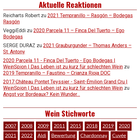
Aktuelle Reaktionen
Reicharts Robert
zu
2021 Tempranillo – Rasgón – Bodegas
Rasgón
VeggiEddi
zu
2020 Parcela 11 – Finca Del Tuerto – Ego
Bodegas
SERGE DURAZ
zu
2021 Grauburgunder – Thomas Anders –
St. Antony
2020 Parcela 11 - Finca Del Tuerto - Ego Bodegas |
WeinSpion | Das Leben ist zu kurz für schlechten Wein
zu
2019 Tempranillo – Faustino – Crianza Rioja DOC
2017 Château Pontet Teyssier - Saint-Émilion Grand Cru |
WeinSpion | Das Leben ist zu kurz für schlechten Wein
zu
Angst vor Bordeaux? Kein Wunder…
Wein Stichworte
2007
2008
2009
2011
2015
2018
2019
2020
2021
2022
Aldi
Bewertung
Chardonnay
Cuvée