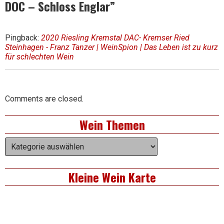
DOC – Schloss Englar
”
Pingback:
2020 Riesling Kremstal DAC- Kremser Ried
Steinhagen - Franz Tanzer | WeinSpion | Das Leben ist zu kurz
für schlechten Wein
Comments are closed.
Right
Wein Themen
Asides
Wein
Themen
Kleine Wein Karte