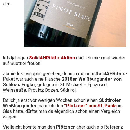
der
letztjährigen
SolidAHRitäts-Aktion
darf ich mich mal wieder
auf Südtirol freuen.
Zumindest vinophil gesehen, denn in meinem
SolidAHRität
s-
Paket war auch eine Flasche
2018er Weißburgunder von
Schloss Englar
, gelegen in St. Michael – Eppan a.d.
Weinstraße, Provinz Bozen, Südtirol.
Da ich ja erst vor wenigen Wochen schon einen
Südtiroler
Weißburgunder
, nämlich den
“Plötzner” aus St. Pauls
im
Glas hatte, dürfte man da eigentlich schon einen Vergleich
wagen.
Vielleicht könnte man den
Plötzner
aber auch als Referenz