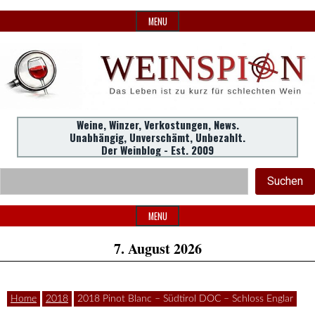
Skip
MENU
to
content
Weine,
Weine, Winzer, Verkostungen, News.
WeinSpion
Unabhängig, Unverschämt, Unbezahlt.
Winzer,
Der Weinblog - Est. 2009
Header
Verkostungen.
Suc
Suchen
Widget
|
Area
MENU
7. August 2026
Das
Home
2018
2018 Pinot Blanc – Südtirol DOC – Schloss Englar