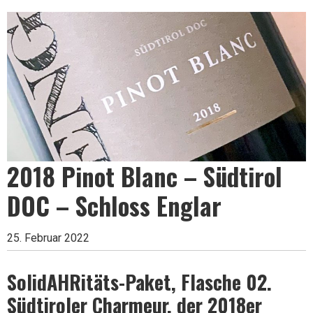
Leben
ist
zu
2018 Pinot Blanc – Südtirol
kurz
DOC – Schloss Englar
für
25. Februar 2022
SolidAHRitäts-Paket, Flasche 02.
schlechten
Südtiroler Charmeur, der 2018er