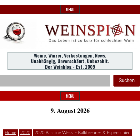
Skip
MENU
to
content
Weine,
Weine, Winzer, Verkostungen, News.
WeinSpion
Unabhängig, Unverschämt, Unbezahlt.
Winzer,
Der Weinblog - Est. 2009
Header
Verkostungen.
Suc
Suchen
Widget
|
Area
MENU
9. August 2026
Das
Home
2020
2020 Bassline Weiss – Kalkbrenner & Espenschied