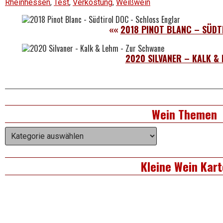
Rheinhessen
,
Test
,
Verkostung
,
Weißwein
««
2018 PINOT BLANC – SÜDT
2020 SILVANER – KALK &
Right
Wein Themen
Asides
Wein
Themen
Kleine Wein Kart