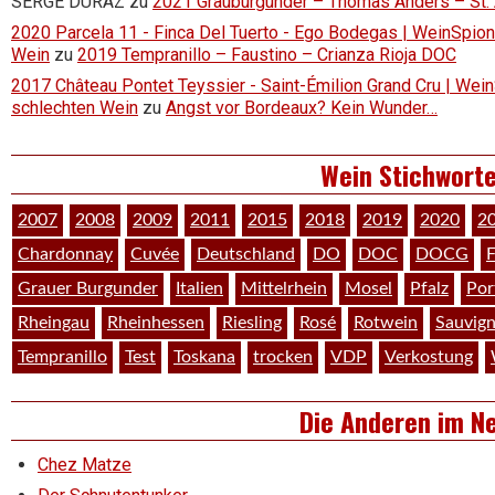
SERGE DURAZ
zu
2021 Grauburgunder – Thomas Anders – St.
2020 Parcela 11 - Finca Del Tuerto - Ego Bodegas | WeinSpion 
Wein
zu
2019 Tempranillo – Faustino – Crianza Rioja DOC
2017 Château Pontet Teyssier - Saint-Émilion Grand Cru | Wein
schlechten Wein
zu
Angst vor Bordeaux? Kein Wunder…
Wein Stichwort
2007
2008
2009
2011
2015
2018
2019
2020
2
Chardonnay
Cuvée
Deutschland
DO
DOC
DOCG
F
Grauer Burgunder
Italien
Mittelrhein
Mosel
Pfalz
Por
Rheingau
Rheinhessen
Riesling
Rosé
Rotwein
Sauvig
Tempranillo
Test
Toskana
trocken
VDP
Verkostung
Die Anderen im N
Chez Matze