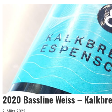
Leben
ist
zu
kurz
für
2020 Bassline Weiss – Kalkbr
schlechten
2. März 2022