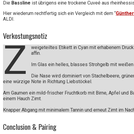
Die
Bassline
ist übrigens eine trockene Cuveé aus rheinhess
Hier wiederum rechtfertig sich ein Vergleich mit dem “
Günther
ALDI.
Verkostungsnotiz
Z
weigeteiltes Etikett in Cyan mit erhabenem Druck.
affin.
Im Glas ein helles, blasses Strohgelb mit weißen
Die Nase wird dominiert von Stachelbeere, grüne
eine würzige Note in Richtung Liebstöckel.
Am Gaumen ein mild-frischer Fruchtkorb mit Birne, Apfel und 
einem Hauch Zimt.
Knapper Abgang mit minimalem Tannin und erneut Zimt im Nach
Conclusion & Pairing