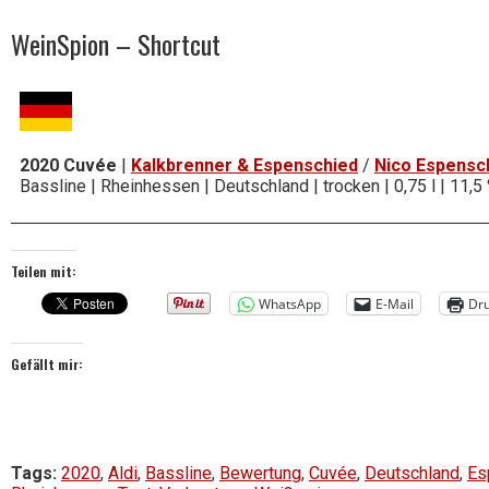
WeinSpion – Shortcut
2020 Cuvée
|
Kalkbrenner & Espenschied
/
Nico Espensc
Bassline | Rheinhessen | Deutschland | trocken | 0,75 l | 11,5
Teilen mit:
WhatsApp
E-Mail
Dr
Gefällt mir:
Tags:
2020
,
Aldi
,
Bassline
,
Bewertung
,
Cuvée
,
Deutschland
,
Es