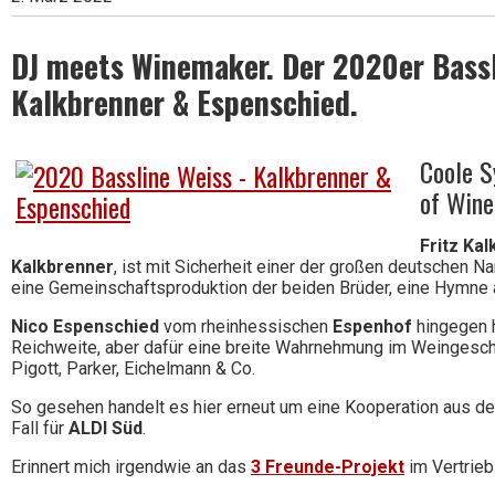
DJ meets Winemaker. Der 2020er Bassl
Wein
Kalkbrenner & Espenschied.
Coole S
of Wine
Fritz Ka
Kalkbrenner
, ist mit Sicherheit einer der großen deutschen 
eine Gemeinschaftsproduktion der beiden Brüder, eine Hymne 
Nico Espenschied
vom rheinhessischen
Espenhof
hingegen h
Reichweite, aber dafür eine breite Wahrnehmung im Weingesch
Pigott, Parker, Eichelmann & Co.
So gesehen handelt es hier erneut um eine Kooperation aus d
Fall für
ALDI Süd
.
Erinnert mich irgendwie an das
3 Freunde-Projekt
im Vertrie