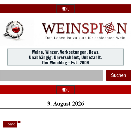
Skip
MENU
to
content
Weine,
Weine, Winzer, Verkostungen, News.
WeinSpion
Unabhängig, Unverschämt, Unbezahlt.
Winzer,
Der Weinblog - Est. 2009
Header
Verkostungen.
Suc
Suchen
Widget
|
Area
MENU
9. August 2026
Das
Home