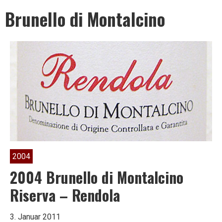
Leben
Brunello di Montalcino
ist
zu
kurz
2004
für
2004 Brunello di Montalcino
Riserva – Rendola
schlechten
3. Januar 2011