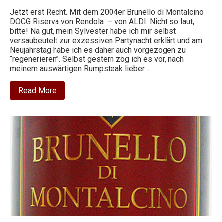
Jetzt erst Recht. Mit dem 2004er Brunello di Montalcino
DOCG Riserva von Rendola – von ALDI. Nicht so laut,
Wein
bitte! Na gut, mein Sylvester habe ich mir selbst
versaubeutelt zur exzessiven Partynacht erklärt und am
Neujahrstag habe ich es daher auch vorgezogen zu
“regenerieren”. Selbst gestern zog ich es vor, nach
meinem auswärtigen Rumpsteak lieber…
about
Read More
2004
Brunello
di
Montalcino
Riserva
–
Rendola