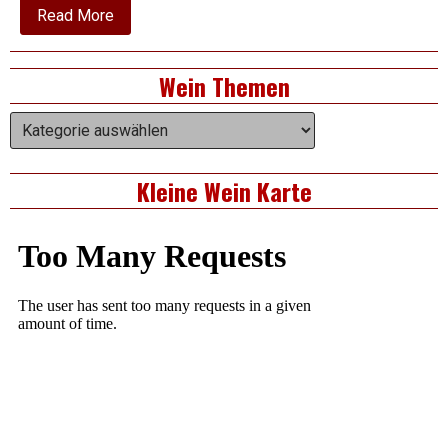
about
Read More
2003
Brunello
di
Right
Wein Themen
Montalcino
DOCG
Asides
–
Wein
Il
Themen
Bosso
–
Baroncini
Kleine Wein Karte