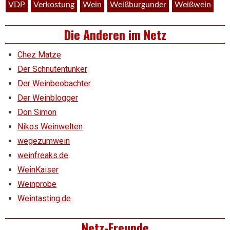
VDP
Verkostung
Wein
Weißburgunder
Weißwein
Die Anderen im Netz
Chez Matze
Der Schnutentunker
Der Weinbeobachter
Der Weinblogger
Don Simon
Nikos Weinwelten
wegezumwein
weinfreaks.de
WeinKaiser
Weinprobe
Weintasting.de
Netz-Freunde