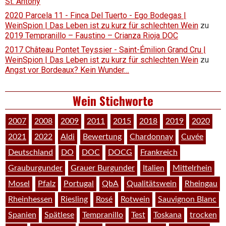
St. Antony
2020 Parcela 11 - Finca Del Tuerto - Ego Bodegas |
WeinSpion | Das Leben ist zu kurz für schlechten Wein
zu
2019 Tempranillo – Faustino – Crianza Rioja DOC
2017 Château Pontet Teyssier - Saint-Émilion Grand Cru |
WeinSpion | Das Leben ist zu kurz für schlechten Wein
zu
Angst vor Bordeaux? Kein Wunder…
Wein Stichworte
2007
2008
2009
2011
2015
2018
2019
2020
2021
2022
Aldi
Bewertung
Chardonnay
Cuvée
Deutschland
DO
DOC
DOCG
Frankreich
Grauburgunder
Grauer Burgunder
Italien
Mittelrhein
Mosel
Pfalz
Portugal
QbA
Qualitätswein
Rheingau
Rheinhessen
Riesling
Rosé
Rotwein
Sauvignon Blanc
Spanien
Spätlese
Tempranillo
Test
Toskana
trocken