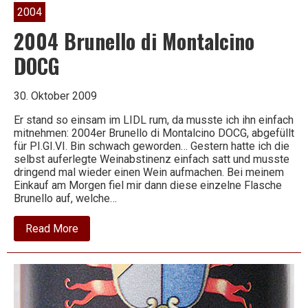
2004
2004 Brunello di Montalcino
DOCG
30. Oktober 2009
Er stand so einsam im LIDL rum, da musste ich ihn einfach
mitnehmen: 2004er Brunello di Montalcino DOCG, abgefüllt
für PI.GI.VI. Bin schwach geworden… Gestern hatte ich die
selbst auferlegte Weinabstinenz einfach satt und musste
dringend mal wieder einen Wein aufmachen. Bei meinem
Einkauf am Morgen fiel mir dann diese einzelne Flasche
Brunello auf, welche…
about
Read More
2004
Brunello
di
Montalcino
DOCG