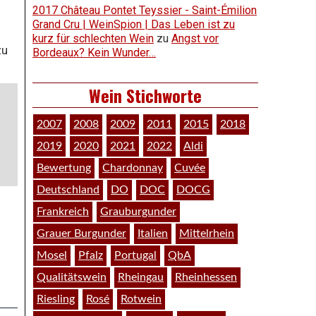
2017 Château Pontet Teyssier - Saint-Émilion
Grand Cru | WeinSpion | Das Leben ist zu
kurz für schlechten Wein
zu
Angst vor
zu
Bordeaux? Kein Wunder…
Wein Stichworte
2007
2008
2009
2011
2015
2018
2019
2020
2021
2022
Aldi
Bewertung
Chardonnay
Cuvée
Deutschland
DO
DOC
DOCG
Frankreich
Grauburgunder
Grauer Burgunder
Italien
Mittelrhein
Mosel
Pfalz
Portugal
QbA
Qualitätswein
Rheingau
Rheinhessen
Riesling
Rosé
Rotwein