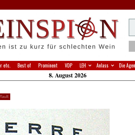
H
Su
W
A
 etc.
Best of
Prominent
VDP
LEH
Anlass
Die Age
8. August 2026
fault