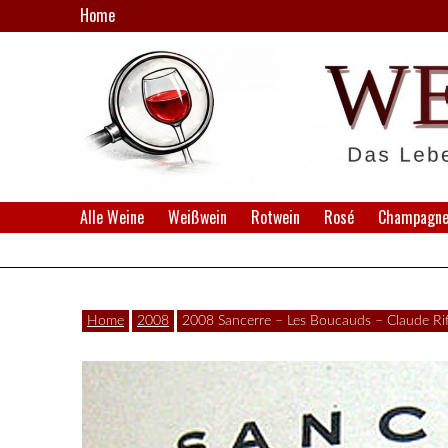
Skip
Home
to
content
Weine,
Alle Weine
Weißwein
Rotwein
Rosé
Champagner
WeinSpion
Winzer,
Verkostungen.
|
Home
2008
2008 Sancerre – Les Boucauds – Claude Rif
Das