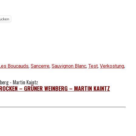
ucken
Les Boucauds
,
Sancerre
,
Sauvignon Blanc
,
Test
,
Verkostung
,
TROCKEN – GRÜNER WEINBERG – MARTIN KAINTZ