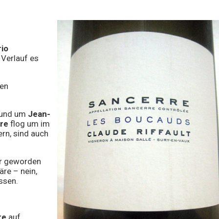
io
 Verlauf es
den
 rund um
Jean-
re
flog um im
rn, sind auch
er geworden
re – nein,
ssen.
re
auf