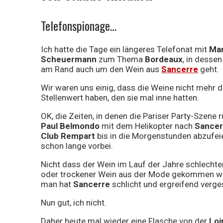
schlechten
Telefonspionage…
Ich hatte die Tage ein längeres Telefonat mit
Mar
Wein
Scheuermann
zum Thema
Bordeaux
, in dessen
am Rand auch um den Wein aus
Sancerre
geht.
Wir waren uns einig, dass die Weine nicht mehr 
Stellenwert haben, den sie mal inne hatten.
OK, die Zeiten, in denen die Pariser Party-Szene
Paul Belmondo
mit dem Helikopter nach
Sancer
Club Rempart
bis in die Morgenstunden abzufeie
schon lange vorbei.
Nicht dass der Wein im Lauf der Jahre schlecht
oder trockener Wein aus der Mode gekommen wä
man hat
Sancerre
schlicht und ergreifend verge
Nun gut, ich nicht.
Daher heute mal wieder eine Flasche von der
Loi