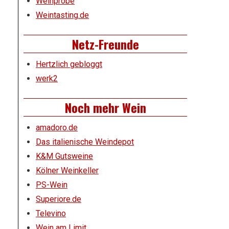
Weinprobe
Weintasting.de
Netz-Freunde
Hertzlich gebloggt
werk2
Noch mehr Wein
amadoro.de
Das italienische Weindepot
K&M Gutsweine
Kölner Weinkeller
PS-Wein
Superiore.de
Televino
Wein am Limit