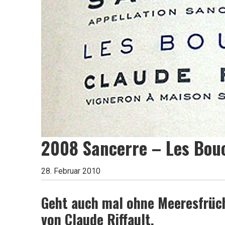
Leben
ist
zu
2008 Sancerre – Les Bouc
kurz
28. Februar 2010
für
Geht auch mal ohne Meeresfrüc
von Claude Riffault.