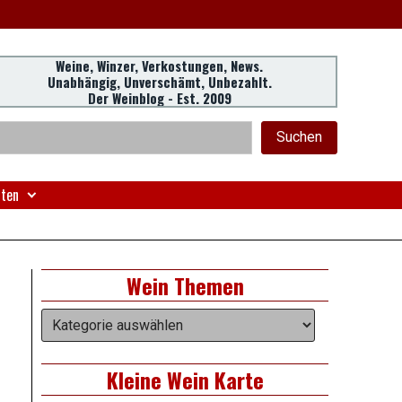
Weine, Winzer, Verkostungen, News.
Unabhängig, Unverschämt, Unbezahlt.
Der Weinblog - Est. 2009
eader
chen
Suchen
idget
rea
nten
Right
Wein Themen
Asides
Wein
Themen
Kleine Wein Karte