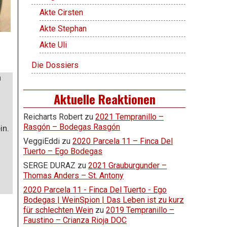
Akte Cirsten
Akte Stephan
Akte Uli
Die Dossiers
n
Aktuelle Reaktionen
Reicharts Robert
zu
2021 Tempranillo –
Rasgón – Bodegas Rasgón
in.
VeggiEddi
zu
2020 Parcela 11 – Finca Del
Tuerto – Ego Bodegas
SERGE DURAZ
zu
2021 Grauburgunder –
Thomas Anders – St. Antony
2020 Parcela 11 - Finca Del Tuerto - Ego
Bodegas | WeinSpion | Das Leben ist zu kurz
für schlechten Wein
zu
2019 Tempranillo –
Faustino – Crianza Rioja DOC