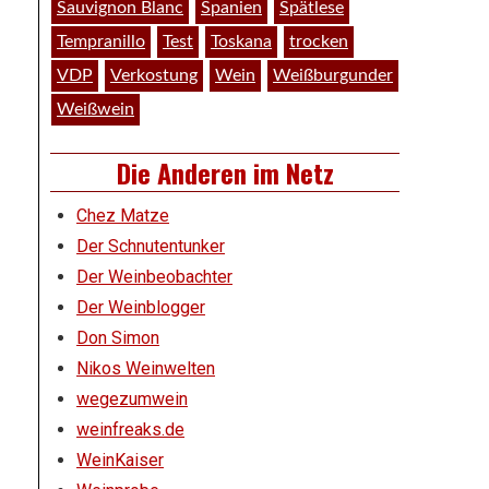
Sauvignon Blanc
Spanien
Spätlese
Tempranillo
Test
Toskana
trocken
VDP
Verkostung
Wein
Weißburgunder
Weißwein
Die Anderen im Netz
Chez Matze
Der Schnutentunker
Der Weinbeobachter
Der Weinblogger
MISSION BORDEAUX. DER ANFANG.
»»
Don Simon
Nikos Weinwelten
wegezumwein
weinfreaks.de
WeinKaiser