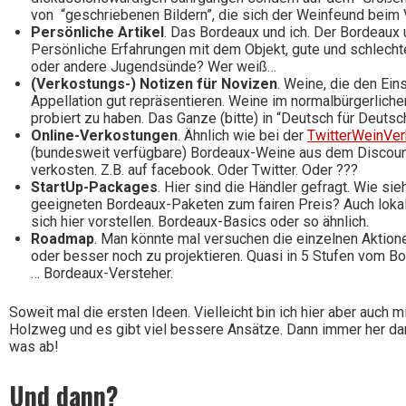
von “geschriebenen Bildern”, die sich der Weinfeund beim
Persönliche Artikel
. Das Bordeaux und ich. Der Bordeaux u
Persönliche Erfahrungen mit dem Objekt, gute und schlechte.
oder andere Jugendsünde? Wer weiß…
(Verkostungs-) Notizen für Novizen
. Weine, die den Eins
Appellation gut repräsentieren. Weine im normalbürgerliche
probiert zu haben. Das Ganze (bitte) in “Deutsch für Deutsc
Online-Verkostungen
. Ähnlich wie bei der
TwitterWeinVe
(bundesweit verfügbare) Bordeaux-Weine aus dem Discou
verkosten. Z.B. auf facebook. Oder Twitter. Oder ???
StartUp-Packages
. Hier sind die Händler gefragt. Wie sie
geeigneten Bordeaux-Paketen zum fairen Preis? Auch lokal
sich hier vorstellen. Bordeaux-Basics oder so ähnlich.
Roadmap
. Man könnte mal versuchen die einzelnen Aktio
oder besser noch zu projektieren. Quasi in 5 Stufen vom B
… Bordeaux-Versteher.
Soweit mal die ersten Ideen. Vielleicht bin ich hier aber auch 
Holzweg und es gibt viel bessere Ansätze. Dann immer her da
was ab!
Und dann?