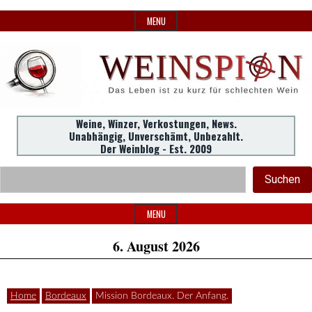
Skip
MENU
to
content
Weine,
Weine, Winzer, Verkostungen, News.
WeinSpion
Unabhängig, Unverschämt, Unbezahlt.
Winzer,
Der Weinblog - Est. 2009
Header
Verkostungen.
Suc
Suchen
Widget
|
Area
MENU
6. August 2026
Das
Home
Bordeaux
Mission Bordeaux. Der Anfang.