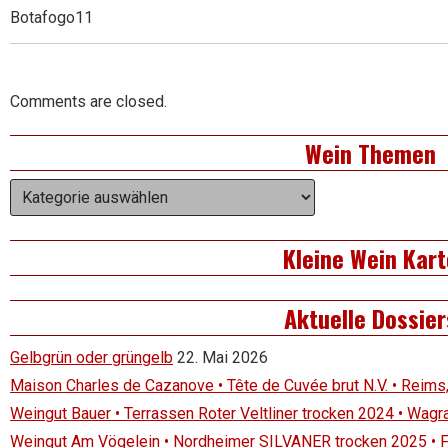
Botafogo11
Comments are closed.
Right
Wein Themen
Asides
Wein
Themen
Kleine Wein Kart
Aktuelle Dossier
Gelbgrün oder grüngelb
22. Mai 2026
Maison Charles de Cazanove • Tête de Cuvée brut N.V. • Reims
Weingut Bauer • Terrassen Roter Veltliner trocken 2024 • Wagr
Weingut Am Vögelein • Nordheimer SILVANER trocken 2025 • 