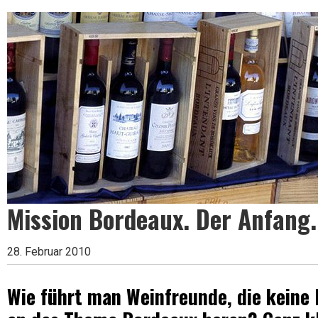
Leben
ist
zu
kurz
Mission Bordeaux. Der Anfang.
für
28. Februar 2010
Wie führt man Weinfreunde, die keine
schlechten