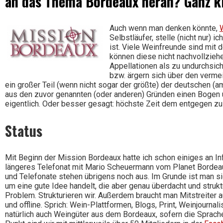
an das Thema Bordeaux heran? Ganz kl
Wein
Auch wenn man denken könnte,
Selbstläufer, stelle (nicht nur) 
ist. Viele Weinfreunde sind mit 
können diese nicht nachvollzie
Appellationen als zu undurchsich
bzw. ärgern sich über den vermei
ein großer Teil (wenn nicht sogar der größte) der deutschen 
aus den zuvor genannten (oder anderen) Gründen einen Bogen
eigentlich. Oder besser gesagt: höchste Zeit dem entgegen zu
Status
Mit Beginn der Mission Bordeaux hatte ich schon einiges an I
längeres Telefonat mit Mario Scheuermann vom Planet Bordeaux 
und Telefonate stehen übrigens noch aus. Im Grunde ist man sic
um eine gute Idee handelt, die aber genau überdacht und struktu
Problem. Strukturieren wir. Außerdem braucht man Mitstreiter 
und offline. Sprich: Wein-Plattformen, Blogs, Print, Weinjournali
natürlich auch Weingüter aus dem Bordeaux, sofern die Sprache