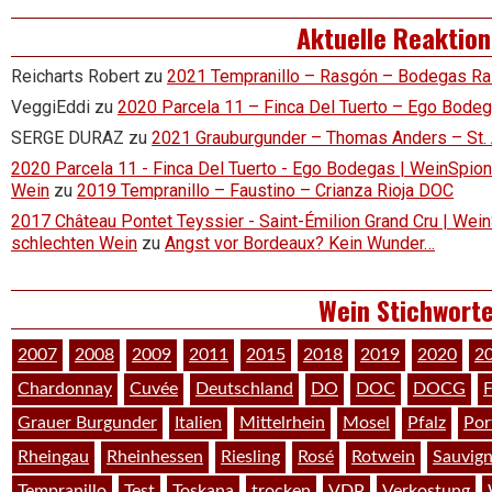
Aktuelle Reaktio
Reicharts Robert
zu
2021 Tempranillo – Rasgón – Bodegas R
VeggiEddi
zu
2020 Parcela 11 – Finca Del Tuerto – Ego Bode
SERGE DURAZ
zu
2021 Grauburgunder – Thomas Anders – St.
2020 Parcela 11 - Finca Del Tuerto - Ego Bodegas | WeinSpion 
Wein
zu
2019 Tempranillo – Faustino – Crianza Rioja DOC
2017 Château Pontet Teyssier - Saint-Émilion Grand Cru | Wein
schlechten Wein
zu
Angst vor Bordeaux? Kein Wunder…
Wein Stichwort
2007
2008
2009
2011
2015
2018
2019
2020
2
Chardonnay
Cuvée
Deutschland
DO
DOC
DOCG
F
Grauer Burgunder
Italien
Mittelrhein
Mosel
Pfalz
Por
Rheingau
Rheinhessen
Riesling
Rosé
Rotwein
Sauvig
Tempranillo
Test
Toskana
trocken
VDP
Verkostung