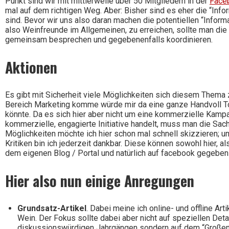
Punkt sind wir mit mittlerweile über 50 Mitgliedern in der
Face
mal auf dem richtigen Weg. Aber: Bisher sind es eher die “Inf
sind. Bevor wir uns also daran machen die potentiellen “Inform
also Weinfreunde im Allgemeinen, zu erreichen, sollte man die
gemeinsam besprechen und gegebenenfalls koordinieren.
Aktionen
Es gibt mit Sicherheit viele Möglichkeiten sich diesem Thema 
Bereich Marketing komme würde mir da eine ganze Handvoll Too
könnte. Da es sich hier aber nicht um eine kommerzielle Kamp
kommerzielle, engagierte Initiative handelt, muss man die Sa
Möglichkeiten möchte ich hier schon mal schnell skizzieren; 
Kritiken bin ich jederzeit dankbar. Diese können sowohl hier, als
dem eigenen Blog / Portal und natürlich auf facebook gegeben
Hier also nun einige Anregungen
Grundsatz-Artikel
. Dabei meine ich online- und offline Ar
Wein. Der Fokus sollte dabei aber nicht auf speziellen Det
diskussionswürdigen Jahrgängen sondern auf dem “Großen G