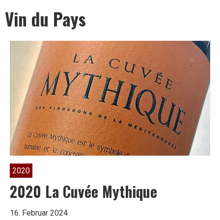
Leben
Vin du Pays
ist
zu
kurz
für
2020
2020 La Cuvée Mythique
schlechten
16. Februar 2024