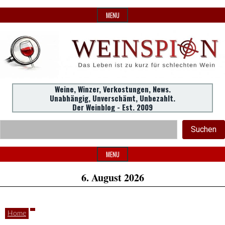
Skip
MENU
to
content
Weine,
Weine, Winzer, Verkostungen, News.
WeinSpion
Unabhängig, Unverschämt, Unbezahlt.
Winzer,
Der Weinblog - Est. 2009
Header
Verkostungen.
Suc
Suchen
Widget
|
Area
MENU
6. August 2026
Das
Home