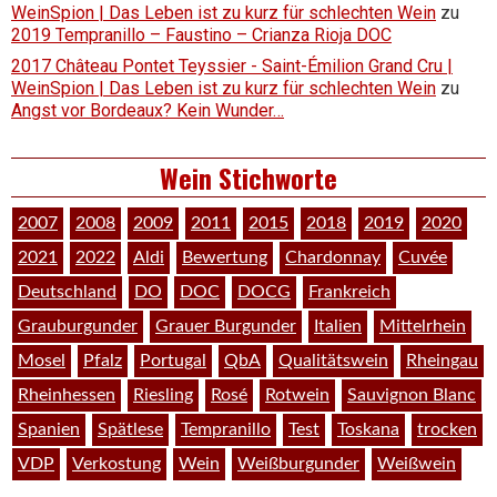
WeinSpion | Das Leben ist zu kurz für schlechten Wein
zu
2019 Tempranillo – Faustino – Crianza Rioja DOC
2017 Château Pontet Teyssier - Saint-Émilion Grand Cru |
WeinSpion | Das Leben ist zu kurz für schlechten Wein
zu
Angst vor Bordeaux? Kein Wunder…
Wein Stichworte
2007
2008
2009
2011
2015
2018
2019
2020
2021
2022
Aldi
Bewertung
Chardonnay
Cuvée
Deutschland
DO
DOC
DOCG
Frankreich
Grauburgunder
Grauer Burgunder
Italien
Mittelrhein
Mosel
Pfalz
Portugal
QbA
Qualitätswein
Rheingau
Rheinhessen
Riesling
Rosé
Rotwein
Sauvignon Blanc
Spanien
Spätlese
Tempranillo
Test
Toskana
trocken
VDP
Verkostung
Wein
Weißburgunder
Weißwein