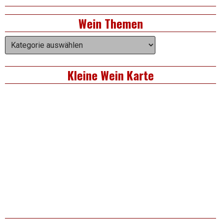
La
Cuvée
Right
Wein Themen
Mythique
Asides
Wein
Themen
Kleine Wein Karte