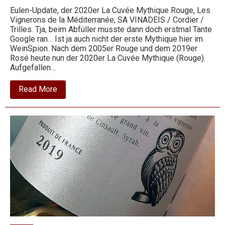
Eulen-Update, der 2020er La Cuvée Mythique Rouge, Les
Vignerons de la Méditerranée, SA VINADEIS / Cordier /
Wein
Trilles. Tja, beim Abfüller musste dann doch erstmal Tante
Google ran… Ist ja auch nicht der erste Mythique hier im
WeinSpion. Nach dem 2005er Rouge und dem 2019er
Rosé heute nun der 2020er La Cuvée Mythique (Rouge).
Aufgefallen…
about
Read More
2020
La
Cuvée
Mythique