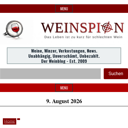
Skip
MENU
to
content
Weine,
Weine, Winzer, Verkostungen, News.
WeinSpion
Unabhängig, Unverschämt, Unbezahlt.
Winzer,
Der Weinblog - Est. 2009
Header
Verkostungen.
Suc
Suchen
Widget
|
Area
MENU
9. August 2026
Das
Home