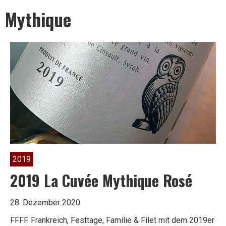
Leben
Mythique
ist
zu
kurz
2019
für
2019 La Cuvée Mythique Rosé
28. Dezember 2020
schlechten
FFFF. Frankreich, Festtage, Familie & Filet mit dem 2019er