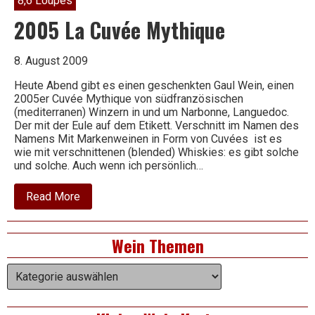
8,6 Loupes
2005 La Cuvée Mythique
8. August 2009
Heute Abend gibt es einen geschenkten Gaul Wein, einen
2005er Cuvée Mythique von südfranzösischen
(mediterranen) Winzern in und um Narbonne, Languedoc.
Der mit der Eule auf dem Etikett. Verschnitt im Namen des
Namens Mit Markenweinen in Form von Cuvées ist es
wie mit verschnittenen (blended) Whiskies: es gibt solche
und solche. Auch wenn ich persönlich…
about
Read More
2005
La
Cuvée
Right
Wein Themen
Mythique
Asides
Wein
Themen