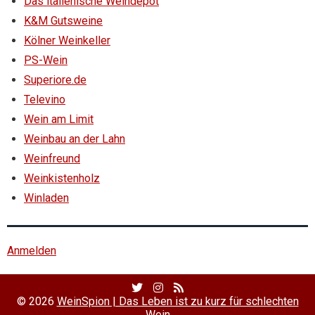
Das italienische Weindepot
K&M Gutsweine
Kölner Weinkeller
PS-Wein
Superiore.de
Televino
Wein am Limit
Weinbau an der Lahn
Weinfreund
Weinkistenholz
Winladen
Anmelden
Twitter
Facebook
RSS
Profile
Profile
Feed
© 2026
WeinSpion | Das Leben ist zu kurz für schlechten
Wein