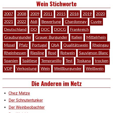
Wein Stichworte
2007
2008
2009
2011
2015
2018
2019
2020
2021
2022
Aldi
Bewertung
Chardonnay
Cuvée
Deutschland
DO
DOC
DOCG
Frankreich
Grauburgunder
Grauer Burgunder
Italien
Mittelrhein
Mosel
Pfalz
Portugal
QbA
Qualitätswein
Rheingau
Rheinhessen
Riesling
Rosé
Rotwein
Sauvignon Blanc
Spanien
Spätlese
Tempranillo
Test
Toskana
trocken
VDP
Verkostung
Wein
Weißburgunder
Weißwein
Die Anderen im Netz
Chez Matze
Der Schnutentunker
Der Weinbeobachter