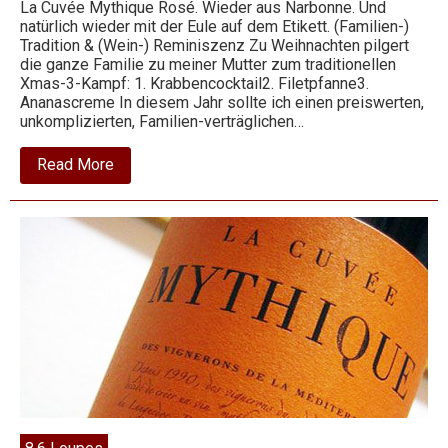
La Cuvée Mythique Rosé. Wieder aus Narbonne. Und
natürlich wieder mit der Eule auf dem Etikett. (Familien-)
Tradition & (Wein-) Reminiszenz Zu Weihnachten pilgert
Wein
die ganze Familie zu meiner Mutter zum traditionellen
Xmas-3-Kampf: 1. Krabbencocktail2. Filetpfanne3.
Ananascreme In diesem Jahr sollte ich einen preiswerten,
unkomplizierten, Familien-verträglichen…
about
Read More
2019
La
Cuvée
Mythique
Rosé