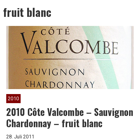
Leben
fruit blanc
ist
zu
kurz
2010
für
2010 Côte Valcombe – Sauvignon
Chardonnay – fruit blanc
schlechten
28. Juli 2011