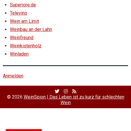
Superiore.de
Televino
Wein am Limit
Weinbau an der Lahn
Weinfreund
Weinkistenholz
Winladen
Anmelden
Twitter
Facebook
RSS
Profile
Profile
Feed
© 2026
WeinSpion | Das Leben ist zu kurz für schlechten
Wein