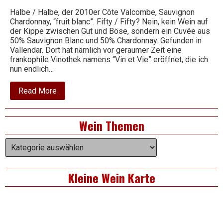
Halbe / Halbe, der 2010er Côte Valcombe, Sauvignon
Chardonnay, “fruit blanc”. Fifty / Fifty? Nein, kein Wein auf
Wein
der Kippe zwischen Gut und Böse, sondern ein Cuvée aus
50% Sauvignon Blanc und 50% Chardonnay. Gefunden in
Vallendar. Dort hat nämlich vor geraumer Zeit eine
frankophile Vinothek namens “Vin et Vie” eröffnet, die ich
nun endlich…
about
Read More
2010
Côte
Valcombe
Right
Wein Themen
–
Sauvignon
Asides
Chardonnay
Wein
–
Themen
fruit
blanc
Kleine Wein Karte