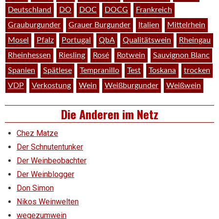
Deutschland
DO
DOC
DOCG
Frankreich
Grauburgunder
Grauer Burgunder
Italien
Mittelrhein
Mosel
Pfalz
Portugal
QbA
Qualitätswein
Rheingau
Rheinhessen
Riesling
Rosé
Rotwein
Sauvignon Blanc
Spanien
Spätlese
Tempranillo
Test
Toskana
trocken
VDP
Verkostung
Wein
Weißburgunder
Weißwein
Die Anderen im Netz
Chez Matze
Der Schnutentunker
Der Weinbeobachter
Der Weinblogger
Don Simon
Nikos Weinwelten
wegezumwein