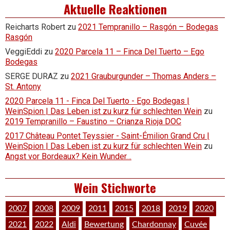
Aktuelle Reaktionen
Reicharts Robert
zu
2021 Tempranillo – Rasgón – Bodegas
Rasgón
VeggiEddi
zu
2020 Parcela 11 – Finca Del Tuerto – Ego
Bodegas
SERGE DURAZ
zu
2021 Grauburgunder – Thomas Anders –
St. Antony
2020 Parcela 11 - Finca Del Tuerto - Ego Bodegas |
WeinSpion | Das Leben ist zu kurz für schlechten Wein
zu
2019 Tempranillo – Faustino – Crianza Rioja DOC
2017 Château Pontet Teyssier - Saint-Émilion Grand Cru |
WeinSpion | Das Leben ist zu kurz für schlechten Wein
zu
Angst vor Bordeaux? Kein Wunder…
Wein Stichworte
2007
2008
2009
2011
2015
2018
2019
2020
2021
2022
Aldi
Bewertung
Chardonnay
Cuvée