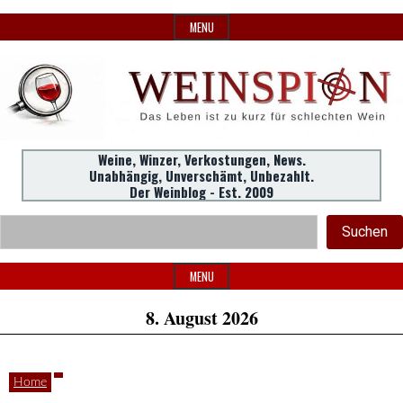
Skip
MENU
to
content
Weine,
Weine, Winzer, Verkostungen, News.
WeinSpion
Unabhängig, Unverschämt, Unbezahlt.
Winzer,
Der Weinblog - Est. 2009
Header
Verkostungen.
Suc
Suchen
Widget
|
Area
MENU
8. August 2026
Das
Home