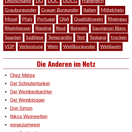
Deutschland
DO
DOC
DOCG
Frankreich
Grauburgunder
Grauer Burgunder
Italien
Mittelrhein
Mosel
Pfalz
Portugal
QbA
Qualitätswein
Rheingau
Rheinhessen
Riesling
Rosé
Rotwein
Sauvignon Blanc
Spanien
Spätlese
Tempranillo
Test
Toskana
trocken
VDP
Verkostung
Wein
Weißburgunder
Weißwein
Die Anderen im Netz
Chez Matze
Der Schnutentunker
Der Weinbeobachter
Der Weinblogger
Don Simon
Nikos Weinwelten
wegezumwein