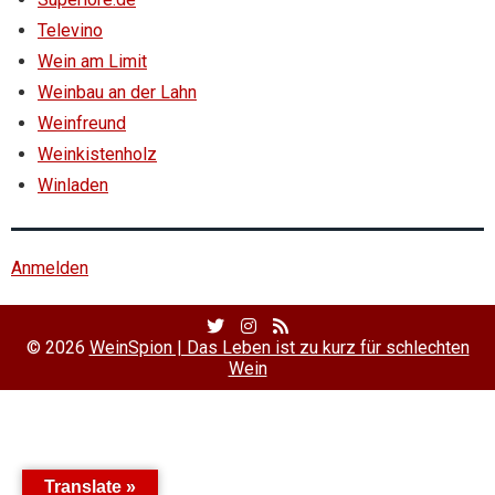
Televino
Wein am Limit
Weinbau an der Lahn
Weinfreund
Weinkistenholz
Winladen
Anmelden
Twitter
Facebook
RSS
Profile
Profile
Feed
© 2026
WeinSpion | Das Leben ist zu kurz für schlechten
Wein
Translate »