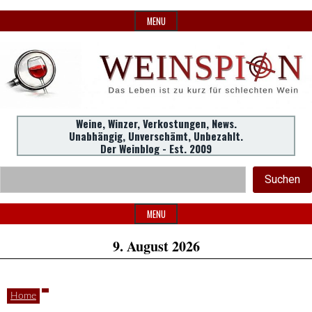
Skip
MENU
to
content
Weine,
Weine, Winzer, Verkostungen, News.
WeinSpion
Unabhängig, Unverschämt, Unbezahlt.
Winzer,
Der Weinblog - Est. 2009
Header
Verkostungen.
Suc
Suchen
Widget
|
Area
MENU
9. August 2026
Das
Home