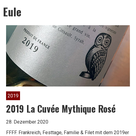
Leben
Eule
ist
zu
kurz
2019
für
2019 La Cuvée Mythique Rosé
28. Dezember 2020
schlechten
FFFF. Frankreich, Festtage, Familie & Filet mit dem 2019er