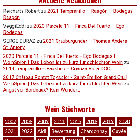
Reicharts Robert
zu
2021 Tempranillo – Rasgón – Bodegas
Rasgón
VeggiEddi
zu
2020 Parcela 11 – Finca Del Tuerto – Ego
Bodegas
SERGE DURAZ
zu
2021 Grauburgunder – Thomas Anders –
St. Antony
2020 Parcela 11 - Finca Del Tuerto - Ego Bodegas |
WeinSpion | Das Leben ist zu kurz für schlechten Wein
zu
2019 Tempranillo – Faustino – Crianza Rioja DOC
2017 Château Pontet Teyssier - Saint-Émilion Grand Cru |
WeinSpion | Das Leben ist zu kurz für schlechten Wein
zu
Angst vor Bordeaux? Kein Wunder…
Wein Stichworte
2007
2008
2009
2011
2015
2018
2019
2020
2021
2022
Aldi
Bewertung
Chardonnay
Cuvée