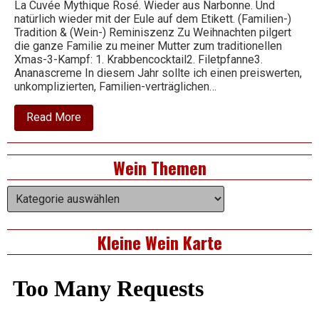
La Cuvée Mythique Rosé. Wieder aus Narbonne. Und
natürlich wieder mit der Eule auf dem Etikett. (Familien-)
Tradition & (Wein-) Reminiszenz Zu Weihnachten pilgert
Wein
die ganze Familie zu meiner Mutter zum traditionellen
Xmas-3-Kampf: 1. Krabbencocktail2. Filetpfanne3.
Ananascreme In diesem Jahr sollte ich einen preiswerten,
unkomplizierten, Familien-verträglichen…
about
Read More
2019
La
Cuvée
Right
Wein Themen
Mythique
Rosé
Asides
Wein
Themen
Kleine Wein Karte