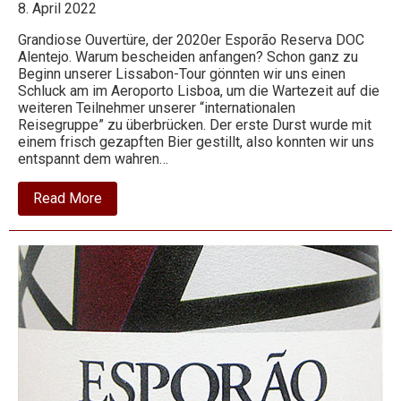
8. April 2022
Grandiose Ouvertüre, der 2020er Esporão Reserva DOC
Wein
Alentejo. Warum bescheiden anfangen? Schon ganz zu
Beginn unserer Lissabon-Tour gönnten wir uns einen
Schluck am im Aeroporto Lisboa, um die Wartezeit auf die
weiteren Teilnehmer unserer “internationalen
Reisegruppe” zu überbrücken. Der erste Durst wurde mit
einem frisch gezapften Bier gestillt, also konnten wir uns
entspannt dem wahren…
about
Read More
2020
Esporão
Reserva
DOC
Alentejo