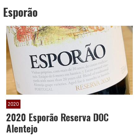
Leben
Esporão
ist
zu
kurz
für
2020
2020 Esporão Reserva DOC
Alentejo
schlechten