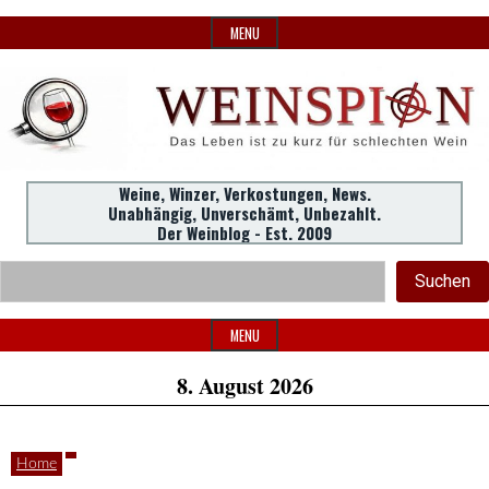
Skip
MENU
to
content
Weine,
Weine, Winzer, Verkostungen, News.
WeinSpion
Unabhängig, Unverschämt, Unbezahlt.
Winzer,
Der Weinblog - Est. 2009
Header
Verkostungen.
Suc
Suchen
Widget
|
Area
MENU
8. August 2026
Das
Home