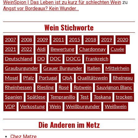
WeinSpion | Das Leben ist zu kurz für schlechten Wein
zu
Angst vor Bordeaux? Kein Wunder…
Wein Stichworte
2007
2008
2009
2011
2015
2018
2019
2020
2021
2022
Aldi
Bewertung
Chardonnay
Cuvée
Deutschland
DO
DOC
DOCG
Frankreich
Grauburgunder
Grauer Burgunder
Italien
Mittelrhein
Mosel
Pfalz
Portugal
QbA
Qualitätswein
Rheingau
Rheinhessen
Riesling
Rosé
Rotwein
Sauvignon Blanc
Spanien
Spätlese
Tempranillo
Test
Toskana
trocken
VDP
Verkostung
Wein
Weißburgunder
Weißwein
Die Anderen im Netz
Chez Matze