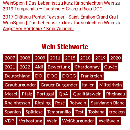
WeinSpion | Das Leben ist zu kurz für schlechten Wein
zu
2019 Tempranillo – Faustino – Crianza Rioja DOC
2017 Château Pontet Teyssier - Saint-Émilion Grand Cru |
WeinSpion | Das Leben ist zu kurz für schlechten Wein
zu
Angst vor Bordeaux? Kein Wunder…
Wein Stichworte
2007
2008
2009
2011
2015
2018
2019
2020
2021
2022
Aldi
Bewertung
Chardonnay
Cuvée
Deutschland
DO
DOC
DOCG
Frankreich
Grauburgunder
Grauer Burgunder
Italien
Mittelrhein
Mosel
Pfalz
Portugal
QbA
Qualitätswein
Rheingau
Rheinhessen
Riesling
Rosé
Rotwein
Sauvignon Blanc
Spanien
Spätlese
Tempranillo
Test
Toskana
trocken
VDP
Verkostung
Wein
Weißburgunder
Weißwein