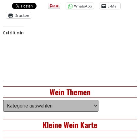
WhatsApp
E-Mail
Drucken
Wein
Gefällt mir:
Right
Wein Themen
Asides
Wein
Themen
Kleine Wein Karte