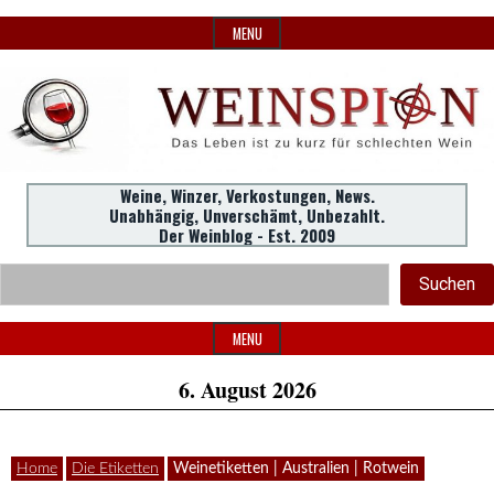
Skip
MENU
to
content
Weine,
Weine, Winzer, Verkostungen, News.
WeinSpion
Unabhängig, Unverschämt, Unbezahlt.
Winzer,
Der Weinblog - Est. 2009
Header
Verkostungen.
Suc
Suchen
Widget
|
Area
MENU
6. August 2026
Das
Home
Die Etiketten
Weinetiketten | Australien | Rotwein