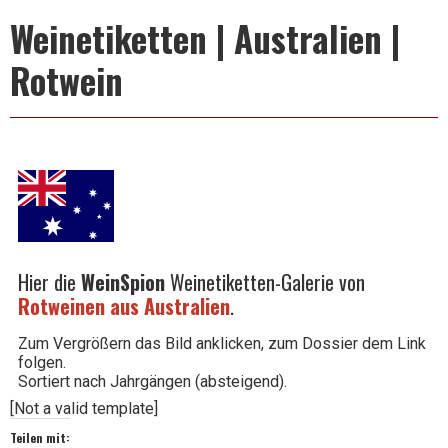
Leben
Weinetiketten | Australien |
Rotwein
ist
zu
kurz
Hier die
WeinSpion
Weinetiketten-Galerie von
Rotweinen aus Australien
.
für
Zum Vergrößern das Bild anklicken, zum Dossier dem Link
folgen.
Sortiert nach Jahrgängen (absteigend).
[Not a valid template]
schlechten
Teilen mit: