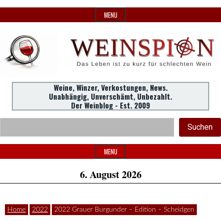
Skip
MENU
to
content
Weine,
Weine, Winzer, Verkostungen, News.
WeinSpion
Unabhängig, Unverschämt, Unbezahlt.
Winzer,
Der Weinblog - Est. 2009
Header
Verkostungen.
Suc
Suchen
Widget
|
Area
MENU
6. August 2026
Das
Home
2022
2022 Grauer Burgunder – Edition – Scheidgen