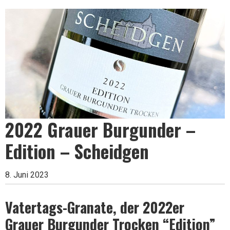
Leben
ist
zu
2022 Grauer Burgunder –
kurz
Edition – Scheidgen
für
8. Juni 2023
Vatertags-Granate, der 2022er
schlechten
Grauer Burgunder Trocken “Edition”