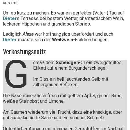
uns mit.
Um es kurz zu machen: Es war ein perfekter (Vater-) Tag auf
Dieter
s Terrasse bei bestem Wetter, phantastischem Wein,
leckeren Häppchen und grandiosen Stories.
Lediglich
Alexa
war hoffnungslos überfordert und auch
Dieter
musste sich der
Weißwein
-Fraktion beugen.
Verkostungsnotiz
G
emäß dem
Scheidgen
-CI ein zweigeteiltes
Etikett auf einem Burgunderschlegel.
Im Glas ein hell leuchtendes Gelb mit
silbergrauen Reflexen.
Die Nase mineralisch frisch mit gelbem Apfel, grüner Birne,
weißes Steinobst und Limone.
Am Gaumen wiederum viel Frucht, dazu eine knackige, aber
gut ausbalancierte Säure und ein schöner Schmelz.
Ordentlicher Abgang mit minimalen Gerbstoffen, im Nachhall