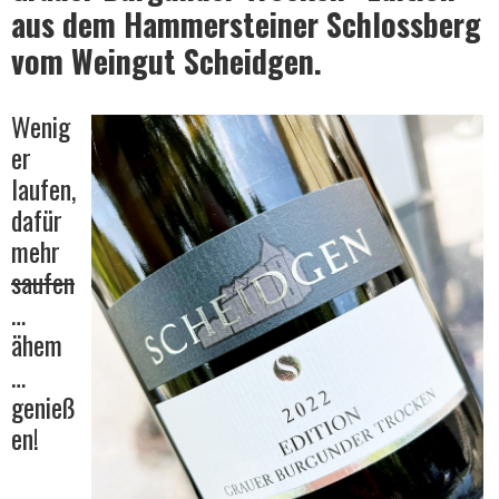
aus dem Hammersteiner Schlossberg
vom Weingut Scheidgen.
Wein
Wenig
er
laufen,
dafür
mehr
saufen
…
ähem
…
genieß
en!