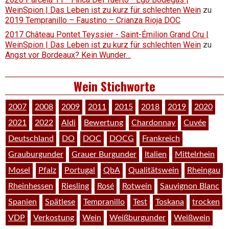
WeinSpion | Das Leben ist zu kurz für schlechten Wein
zu
2019 Tempranillo – Faustino – Crianza Rioja DOC
2017 Château Pontet Teyssier - Saint-Émilion Grand Cru |
WeinSpion | Das Leben ist zu kurz für schlechten Wein
zu
Angst vor Bordeaux? Kein Wunder…
Wein Stichworte
2007
2008
2009
2011
2015
2018
2019
2020
2021
2022
Aldi
Bewertung
Chardonnay
Cuvée
Deutschland
DO
DOC
DOCG
Frankreich
Grauburgunder
Grauer Burgunder
Italien
Mittelrhein
Mosel
Pfalz
Portugal
QbA
Qualitätswein
Rheingau
Rheinhessen
Riesling
Rosé
Rotwein
Sauvignon Blanc
Spanien
Spätlese
Tempranillo
Test
Toskana
trocken
VDP
Verkostung
Wein
Weißburgunder
Weißwein