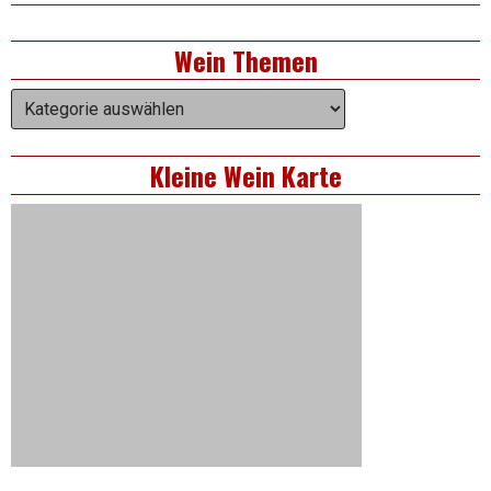
Right
Wein Themen
Asides
Wein
Themen
Kleine Wein Karte