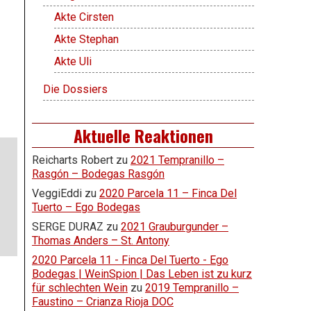
Akte Cirsten
Akte Stephan
Akte Uli
Die Dossiers
Aktuelle Reaktionen
Reicharts Robert
zu
2021 Tempranillo –
Rasgón – Bodegas Rasgón
VeggiEddi
zu
2020 Parcela 11 – Finca Del
Tuerto – Ego Bodegas
SERGE DURAZ
zu
2021 Grauburgunder –
Thomas Anders – St. Antony
2020 Parcela 11 - Finca Del Tuerto - Ego
Bodegas | WeinSpion | Das Leben ist zu kurz
für schlechten Wein
zu
2019 Tempranillo –
Faustino – Crianza Rioja DOC