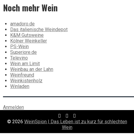
Noch mehr Wein
amadoro.de
Das italienische Weindepot
K&M Gutsweine
Kölner Weinkeller
PS-Wein
Superiore.de
Televino
Wein am Limit
Weinbau an der Lahn
Weinfreund
Weinkistenholz
Winladen
Anmelden
Twitter
Facebook
RSS
Profile
Profile
Feed
© 2026
WeinSpion | Das Leben ist zu kurz für schlechten
Wein