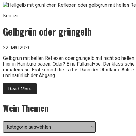
ist
Konträr
zu
Gelbgrün oder grüngelb
22. Mai 2026
kurz
Gelbgrün mit hellen Reflexen oder grüngelb mit nicht so helle
hier in Hamburg sagen. Oder? Eine Fallanalyse. Der klassisch
meistens so: Erst kommt die Farbe. Dann der Obstkorb. Ach j
für
und natürlich der Abgang….
about
Read More
Gelbgrün
Right
oder
schlechten
grüngelb
Wein Themen
Asides
Wein
Wein
Themen