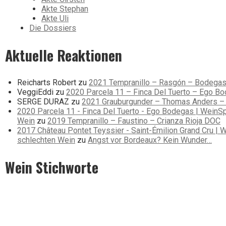
Akte Stephan
Akte Uli
Die Dossiers
Aktuelle Reaktionen
Reicharts Robert
zu
2021 Tempranillo – Rasgón – Bodega
VeggiEddi
zu
2020 Parcela 11 – Finca Del Tuerto – Ego B
SERGE DURAZ
zu
2021 Grauburgunder – Thomas Anders – 
2020 Parcela 11 - Finca Del Tuerto - Ego Bodegas | WeinSp
Wein
zu
2019 Tempranillo – Faustino – Crianza Rioja DOC
2017 Château Pontet Teyssier - Saint-Émilion Grand Cru | W
schlechten Wein
zu
Angst vor Bordeaux? Kein Wunder…
Wein Stichworte
2007
2008
2009
2011
2015
2018
2019
2020
2021
2022
Aldi
DO
DOC
DOCG
Frankreich
Grauburgunder
Grauer Burgunder
Ital
Qualitätswein
Rheingau
Rheinhessen
Riesling
Rosé
Rotwein
S
Tempranillo
Test
Toskana
trocken
VDP
Verkostung
Wein
Weißb