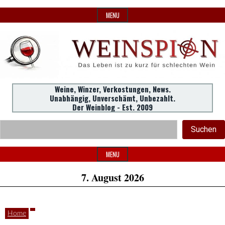
Skip
MENU
to
content
Weine,
Weine, Winzer, Verkostungen, News.
WeinSpion
Unabhängig, Unverschämt, Unbezahlt.
Winzer,
Der Weinblog - Est. 2009
Header
Verkostungen.
Suc
Suchen
Widget
|
Area
MENU
7. August 2026
Das
Home