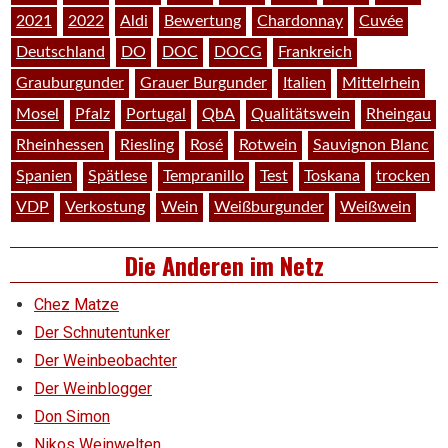
2021
2022
Aldi
Bewertung
Chardonnay
Cuvée
Deutschland
DO
DOC
DOCG
Frankreich
Grauburgunder
Grauer Burgunder
Italien
Mittelrhein
Mosel
Pfalz
Portugal
QbA
Qualitätswein
Rheingau
Rheinhessen
Riesling
Rosé
Rotwein
Sauvignon Blanc
Spanien
Spätlese
Tempranillo
Test
Toskana
trocken
VDP
Verkostung
Wein
Weißburgunder
Weißwein
Die Anderen im Netz
Chez Matze
Der Schnutentunker
Der Weinbeobachter
Der Weinblogger
Don Simon
Nikos Weinwelten