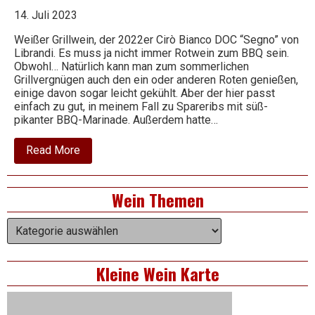
14. Juli 2023
Wein
Weißer Grillwein, der 2022er Cirò Bianco DOC “Segno” von
Librandi. Es muss ja nicht immer Rotwein zum BBQ sein.
Obwohl… Natürlich kann man zum sommerlichen
Grillvergnügen auch den ein oder anderen Roten genießen,
einige davon sogar leicht gekühlt. Aber der hier passt
einfach zu gut, in meinem Fall zu Spareribs mit süß-
pikanter BBQ-Marinade. Außerdem hatte…
about
Read More
2022
Cirò
Bianco
Right
Wein Themen
DOC
–
Asides
Segno
Wein
–
Themen
Librandi
Kleine Wein Karte