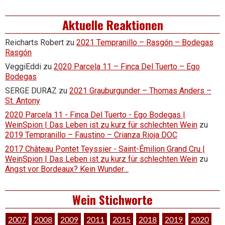
Aktuelle Reaktionen
Reicharts Robert
zu
2021 Tempranillo – Rasgón – Bodegas
Rasgón
VeggiEddi
zu
2020 Parcela 11 – Finca Del Tuerto – Ego
Bodegas
SERGE DURAZ
zu
2021 Grauburgunder – Thomas Anders –
St. Antony
2020 Parcela 11 - Finca Del Tuerto - Ego Bodegas |
WeinSpion | Das Leben ist zu kurz für schlechten Wein
zu
2019 Tempranillo – Faustino – Crianza Rioja DOC
2017 Château Pontet Teyssier - Saint-Émilion Grand Cru |
WeinSpion | Das Leben ist zu kurz für schlechten Wein
zu
Angst vor Bordeaux? Kein Wunder…
Wein Stichworte
2007
2008
2009
2011
2015
2018
2019
2020