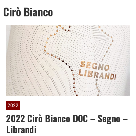
Leben
Cirò Bianco
ist
zu
kurz
für
2022
2022 Cirò Bianco DOC – Segno –
Librandi
schlechten