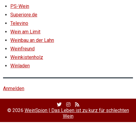
PS-Wein
Superiore.de
Televino
Wein am Limit
Weinbau an der Lahn
Weinfreund
Weinkistenholz
Winladen
Anmelden
Twitter
Facebook
RSS
Profile
Profile
Feed
© 2026
WeinSpion | Das Leben ist zu kurz für schlechten
Wein