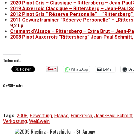
2020 Pinot Gris – Classique – Rittersberg – Jean-Paul
2019 Auxerrois Classique – Rittersberg – Jean-Paul S
2012 Pinot Gris ” Réserve Personelle” – “Rittersberg”
2011 Gewürztraminer “Réserve Personelle“ – „Ritters
9,2 Lp
Cremant d’Alsace – Rittersberg – Extra Brut – Jean-Pa
2008 Pinot Auxerrois “Rittersberg” Jean-Paul Schmitt,
Teilen mit:
WhatsApp
E-Mail
Dr
Gefällt mir:
Tags:
2008
,
Bewertung
,
Elsass
,
Frankreich
,
Jean-Paul Schmitt
Verkostung
,
Weißwein