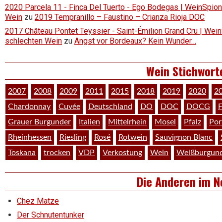
2020 Parcela 11 - Finca Del Tuerto - Ego Bodegas | WeinSpion 
Wein
zu
2019 Tempranillo – Faustino – Crianza Rioja DOC
2017 Château Pontet Teyssier - Saint-Émilion Grand Cru | Wein
schlechten Wein
zu
Angst vor Bordeaux? Kein Wunder…
Wein Stichwort
2007
2008
2009
2011
2015
2018
2019
2020
2
Chardonnay
Cuvée
Deutschland
DO
DOC
DOCG
F
Grauer Burgunder
Italien
Mittelrhein
Mosel
Pfalz
Por
Rheinhessen
Riesling
Rosé
Rotwein
Sauvignon Blanc
Toskana
trocken
VDP
Verkostung
Wein
Weißburgun
Die Anderen im N
Chez Matze
Der Schnutentunker