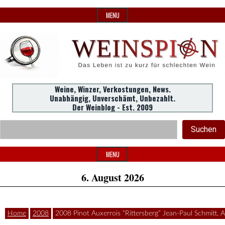
Skip
MENU
to
content
Weine,
Weine, Winzer, Verkostungen, News.
WeinSpion
Unabhängig, Unverschämt, Unbezahlt.
Winzer,
Der Weinblog - Est. 2009
Header
Verkostungen.
Suc
Suchen
Widget
|
Area
MENU
6. August 2026
Das
Home
2008
2008 Pinot Auxerrois “Rittersberg” Jean-Paul Schmitt, A