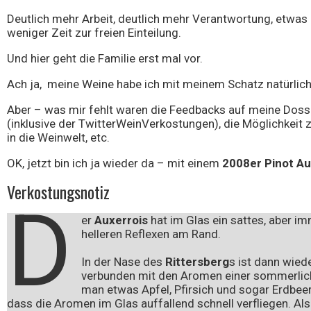
Deutlich mehr Arbeit, deutlich mehr Verantwortung, etwas 
weniger Zeit zur freien Einteilung.
Wein
Und hier geht die Familie erst mal vor.
Ach ja, meine Weine habe ich mit meinem Schatz natürlic
Aber – was mir fehlt waren die Feedbacks auf meine Dossi
(inklusive der TwitterWeinVerkostungen), die Möglichkeit 
in die Weinwelt, etc.
OK, jetzt bin ich ja wieder da – mit einem
2008er Pinot Au
Verkostungsnotiz
D
er
Auxerrois
hat im Glas ein sattes, aber i
helleren Reflexen am Rand.
In der Nase des
Rittersberg
s ist dann wied
verbunden mit den Aromen einer sommerlic
man etwas Apfel, Pfirsich und sogar Erdbeer
dass die Aromen im Glas auffallend schnell verfliegen. Also