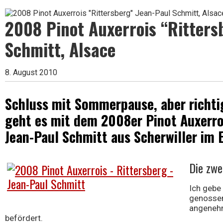
Leben
2008 Pinot Auxerrois “Ritters
ist
Schmitt, Alsace
8. August 2010
zu
Schluss mit Sommerpause, aber richti
geht es mit dem 2008er Pinot Auxerro
kurz
Jean-Paul Schmitt aus Scherwiller im E
Die zwe
für
Ich gebe 
genossen,
schlechten
angenehm
befördert.