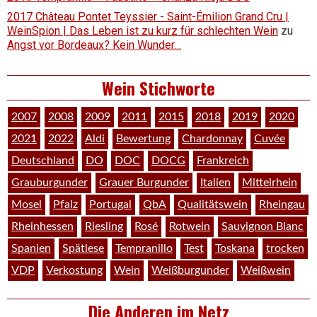
2017 Château Pontet Teyssier - Saint-Émilion Grand Cru |
WeinSpion | Das Leben ist zu kurz für schlechten Wein
zu
Angst vor Bordeaux? Kein Wunder…
Wein Stichworte
2007
2008
2009
2011
2015
2018
2019
2020
2021
2022
Aldi
Bewertung
Chardonnay
Cuvée
Deutschland
DO
DOC
DOCG
Frankreich
Grauburgunder
Grauer Burgunder
Italien
Mittelrhein
Mosel
Pfalz
Portugal
QbA
Qualitätswein
Rheingau
Rheinhessen
Riesling
Rosé
Rotwein
Sauvignon Blanc
Spanien
Spätlese
Tempranillo
Test
Toskana
trocken
VDP
Verkostung
Wein
Weißburgunder
Weißwein
Die Anderen im Netz