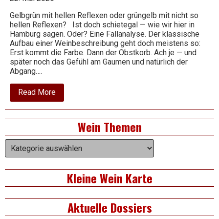
Gelbgrün mit hellen Reflexen oder grüngelb mit nicht so
hellen Reflexen? Ist doch schietegal — wie wir hier in
Wein
Hamburg sagen. Oder? Eine Fallanalyse. Der klassische
Aufbau einer Weinbeschreibung geht doch meistens so:
Erst kommt die Farbe. Dann der Obstkorb. Ach je — und
später noch das Gefühl am Gaumen und natürlich der
Abgang….
about
Read More
Gelbgrün
oder
grüngelb
Right
Wein Themen
Asides
Wein
Themen
Kleine Wein Karte
Aktuelle Dossiers