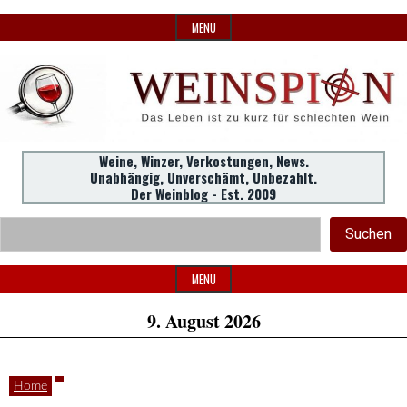
Skip
MENU
to
content
Weine,
Weine, Winzer, Verkostungen, News.
WeinSpion
Unabhängig, Unverschämt, Unbezahlt.
Winzer,
Der Weinblog - Est. 2009
Header
Verkostungen.
Suc
Suchen
Widget
|
Area
MENU
9. August 2026
Das
Home