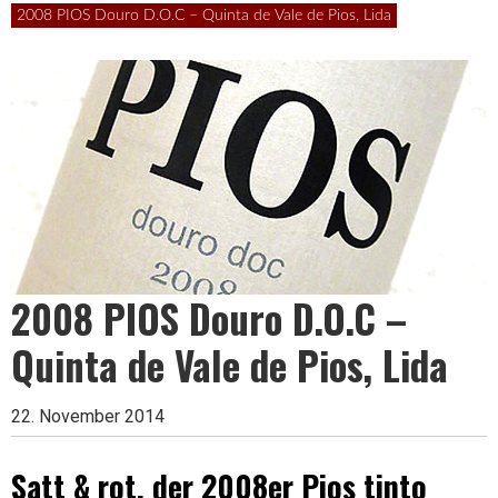
Leben
2008 PIOS Douro D.O.C – Quinta de Vale de Pios, Lida
ist
zu
kurz
2008 PIOS Douro D.O.C –
Quinta de Vale de Pios, Lida
für
22. November 2014
schlechten
Satt & rot, der 2008er Pios tinto