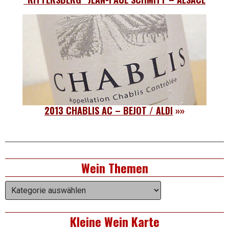
2013 CHABLIS AC – BEJOT / ALDI
»»
Right
Wein Themen
Asides
Wein
Themen
Kleine Wein Karte