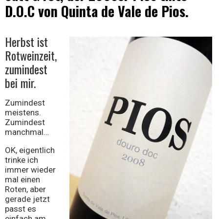
D.O.C von Quinta de Vale de Pios.
Wein
Herbst ist
Rotweinzeit,
zumindest
bei mir.
Zumindest
meistens.
Zumindest
manchmal…
OK, eigentlich
trinke ich
immer wieder
mal einen
Roten, aber
gerade jetzt
passt es
einfach am