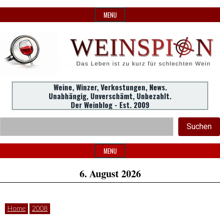
Skip
MENU
to
content
Weine,
Weine, Winzer, Verkostungen, News.
WeinSpion
Unabhängig, Unverschämt, Unbezahlt.
Winzer,
Der Weinblog - Est. 2009
Header
Verkostungen.
Suc
Suchen
Widget
|
Area
MENU
6. August 2026
Das
Home
2008