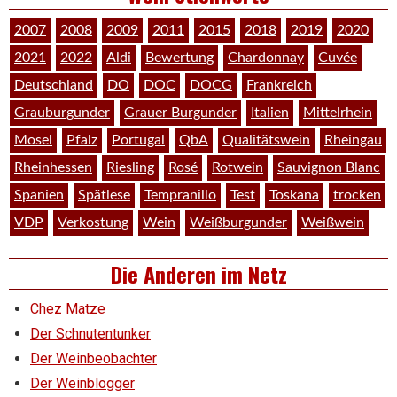
2007
2008
2009
2011
2015
2018
2019
2020
2021
2022
Aldi
Bewertung
Chardonnay
Cuvée
Deutschland
DO
DOC
DOCG
Frankreich
Grauburgunder
Grauer Burgunder
Italien
Mittelrhein
Mosel
Pfalz
Portugal
QbA
Qualitätswein
Rheingau
Rheinhessen
Riesling
Rosé
Rotwein
Sauvignon Blanc
Spanien
Spätlese
Tempranillo
Test
Toskana
trocken
VDP
Verkostung
Wein
Weißburgunder
Weißwein
Die Anderen im Netz
Chez Matze
Der Schnutentunker
Der Weinbeobachter
Der Weinblogger