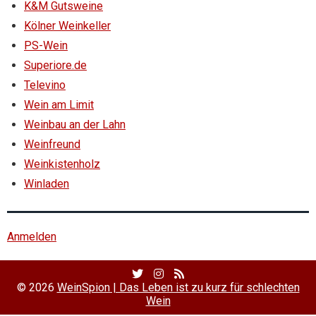
K&M Gutsweine
Kölner Weinkeller
PS-Wein
Superiore.de
Televino
Wein am Limit
Weinbau an der Lahn
Weinfreund
Weinkistenholz
Winladen
Anmelden
Twitter
Facebook
RSS
Profile
Profile
Feed
© 2026
WeinSpion | Das Leben ist zu kurz für schlechten
Wein