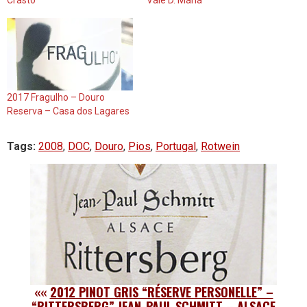
Crasto
Vale D. Maria
2017 Fragulho – Douro
Reserva – Casa dos Lagares
Tags:
2008
,
DOC
,
Douro
,
Pios
,
Portugal
,
Rotwein
««
2012 PINOT GRIS “RÉSERVE PERSONELLE” –
“RITTERSBERG” JEAN-PAUL SCHMITT – ALSACE