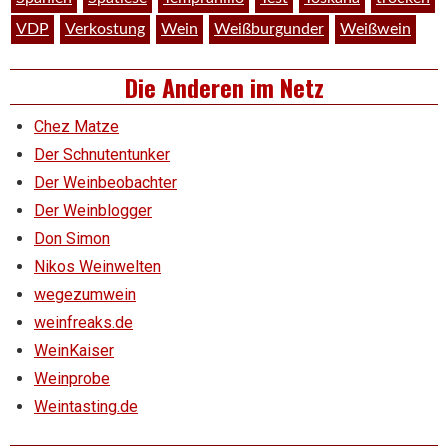
VDP
Verkostung
Wein
Weißburgunder
Weißwein
Die Anderen im Netz
Chez Matze
Der Schnutentunker
Der Weinbeobachter
Der Weinblogger
Don Simon
Nikos Weinwelten
wegezumwein
weinfreaks.de
WeinKaiser
Weinprobe
Weintasting.de