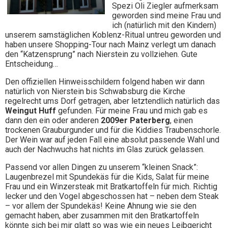
Spezi Oli Ziegler aufmerksam
geworden sind meine Frau und
ich (natürlich mit den Kindern)
unserem samstäglichen Koblenz-Ritual untreu geworden und
haben unsere Shopping-Tour nach Mainz verlegt um danach
den “Katzensprung” nach Nierstein zu vollziehen. Gute
Entscheidung…
Den offiziellen Hinweisschildern folgend haben wir dann
natürlich von Nierstein bis Schwabsburg die Kirche
regelrecht ums Dorf getragen, aber letztendlich natürlich das
Weingut Huff
gefunden. Für meine Frau und mich gab es
dann den ein oder anderen
2009er Paterberg
, einen
trockenen Grauburgunder und für die Kiddies Traubenschorle.
Der Wein war auf jeden Fall eine absolut passende Wahl und
auch der Nachwuchs hat nichts im Glas zurück gelassen.
Passend vor allen Dingen zu unserem “kleinen Snack”:
Laugenbrezel mit Spundekäs für die Kids, Salat für meine
Frau und ein Winzersteak mit Bratkartoffeln für mich. Richtig
lecker und den Vogel abgeschossen hat – neben dem Steak
– vor allem der Spundekäs! Keine Ahnung wie sie den
gemacht haben, aber zusammen mit den Bratkartoffeln
könnte sich bei mir glatt so was wie ein neues Leibgericht