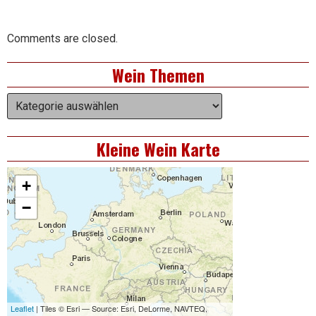
Comments are closed.
Right
Wein Themen
Asides
Wein
Themen
Kleine Wein Karte