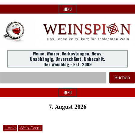
Skip
MENU
to
content
Weine,
Weine, Winzer, Verkostungen, News.
WeinSpion
Unabhängig, Unverschämt, Unbezahlt.
Winzer,
Der Weinblog - Est. 2009
Header
Verkostungen.
Suc
Suchen
Widget
|
Area
MENU
7. August 2026
Das
Home
Wein-Event