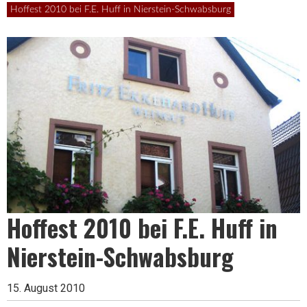
Leben
Hoffest 2010 bei F.E. Huff in Nierstein-Schwabsburg
ist
zu
kurz
Hoffest 2010 bei F.E. Huff in
für
Nierstein-Schwabsburg
schlechten
15. August 2010