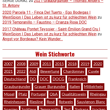
SERGE DURAZ
zu
2021 Grauburgunder – Thomas Anders –
St. Antony
2020 Parcela 11 - Finca Del Tuerto - Ego Bodegas |
WeinSpion | Das Leben ist zu kurz für schlechten Wein
zu
2019 Tempranillo – Faustino – Crianza Rioja DOC
2017 Château Pontet Teyssier - Saint-Émilion Grand Cru |
WeinSpion | Das Leben ist zu kurz für schlechten Wein
zu
Angst vor Bordeaux? Kein Wunder…
Wein Stichworte
2007
2008
2009
2011
2015
2018
2019
2020
2021
2022
Aldi
Bewertung
Chardonnay
Cuvée
Deutschland
DO
DOC
DOCG
Frankreich
Grauburgunder
Grauer Burgunder
Italien
Mittelrhein
Mosel
Pfalz
Portugal
QbA
Qualitätswein
Rheingau
Rheinhessen
Riesling
Rosé
Rotwein
Sauvignon Blanc
Spanien
Spätlese
Tempranillo
Test
Toskana
trocken