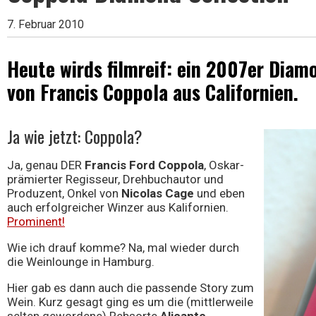
7. Februar 2010
Wein
Heute wirds filmreif: ein 2007er Diam
von Francis Coppola aus Californien.
Ja wie jetzt: Coppola?
Ja, genau DER
Francis Ford Coppola
, Oskar-
prämierter Regisseur, Drehbuchautor und
Produzent, Onkel von
Nicolas Cage
und eben
auch erfolgreicher Winzer aus Kalifornien.
Prominent!
Wie ich drauf komme? Na, mal wieder durch
die Weinlounge in Hamburg.
Hier gab es dann auch die passende Story zum
Wein. Kurz gesagt ging es um die (mittlerweile